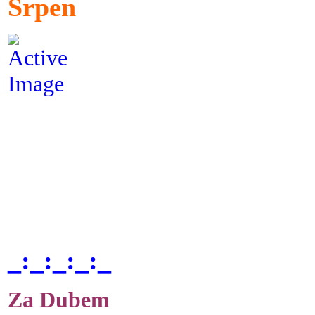
Srpen
_:_:_:_:_
Za Dubem