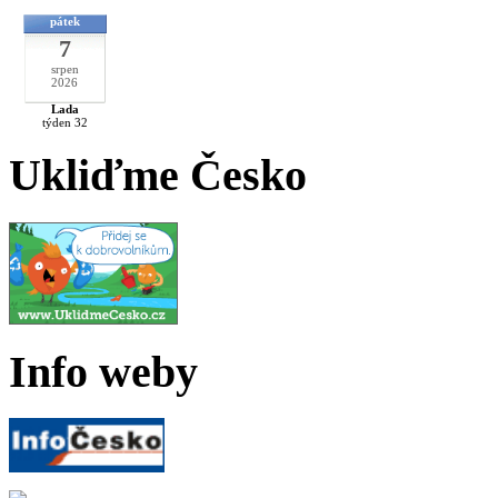
pátek
7
srpen
2026
Lada
týden 32
Ukliďme Česko
Info weby