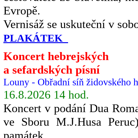
Evropě.
Vernisáž se uskuteční v sob
PLAKÁTEK
Koncert hebrejských
a sefardských písní
Louny - Obřadní síň židovského h
16.8.2026 14 hod.
Koncert v podání Dua Roman
ve Sboru M.J.Husa Peruc
památek.