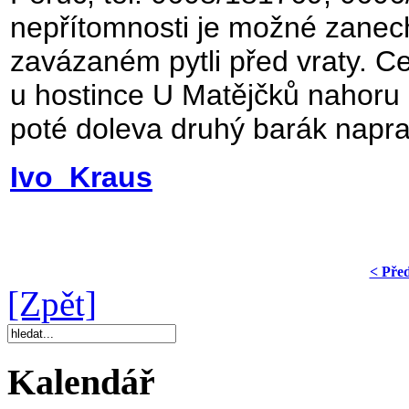
nepřítomnosti je možné zanech
zavázaném pytli před vraty. Ce
u hostince U Matějčků nahoru 
poté doleva druhý barák napr
Ivo Kraus
< Pře
[Zpět]
Kalendář