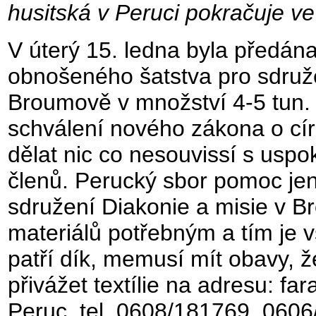
husitská v Peruci pokračuje v
V úterý 15. ledna byla předána
obnošeného šatstva pro sdružen
Broumově v množství 4-5 tun. 
schválení nového zákona o círk
dělat nic co nesouvissí s usp
členů. Perucký sbor pomoc je
sdružení Diakonie a misie v Br
materiálů potřebným a tím je v
patří dík, memusí mít obavy, 
přivážet textílie na adresu: 
Peruc, tel. 0608/181769, 0606