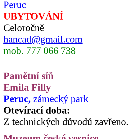
Peruc
UBYTOVÁNÍ
Celoročně
hancad@gmail.com
mob. 777 066 738
Pamětní síň
Emila Filly
Peruc,
zámecký park
Otevírací doba:
Z technických důvodů zavřeno.
Muzeum české vesnice