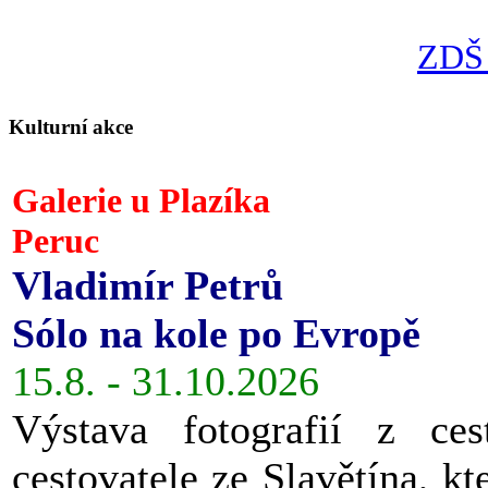
ZDŠ 
Kulturní akce
Galerie u Plazíka
Peruc
Vladimír Petrů
Sólo na kole po Evropě
15.8. - 31.10.2026
Výstava fotografií z ces
cestovatele ze Slavětína, kt