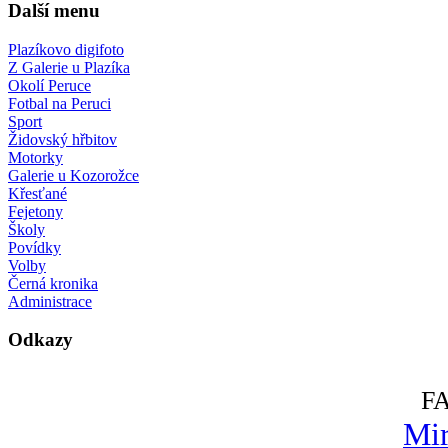
Další menu
Plazíkovo digifoto
Z Galerie u Plazíka
Okolí Peruce
Fotbal na Peruci
Sport
Židovský hřbitov
Motorky
Galerie u Kozorožce
Křesťané
Fejetony
Školy
Povídky
Volby
Černá kronika
Administrace
Odkazy
F
Mir