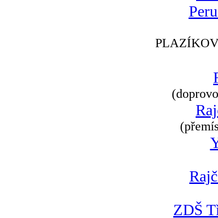
Peru
PLAZÍKOV
(doprovod
Raj
(přemís
Rajč
ZDŠ Tř