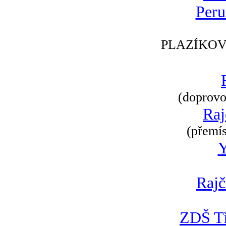
Peru
PLAZÍKOV
(doprovod
Raj
(přemís
Rajč
ZDŠ Tř