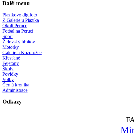
Další menu
Plazíkovo digifoto
Z Galerie u Plazíka
Okolí Peruce
Fotbal na Peruci
Sport
Židovský hřbitov
Motorky
Galerie u Kozorožce
Křesťané
Fejetony
Školy
Povídky
Volby
Černá kronika
Administrace
Odkazy
F
Mir