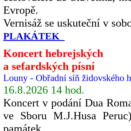
Evropě.
Vernisáž se uskuteční v sob
PLAKÁTEK
Koncert hebrejských
a sefardských písní
Louny - Obřadní síň židovského h
16.8.2026 14 hod.
Koncert v podání Dua Roman
ve Sboru M.J.Husa Peruc
památek.