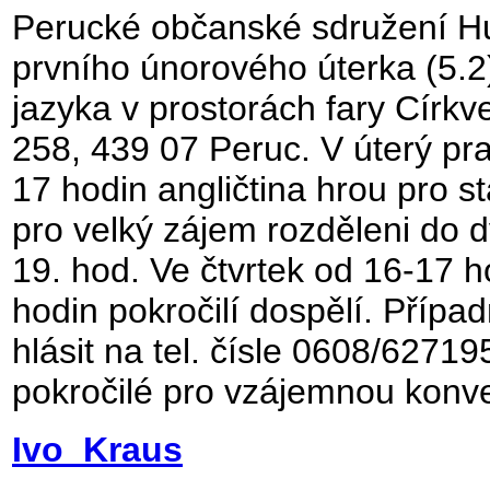
Perucké občanské sdružení Hu
prvního únorového úterka (5.2
jazyka v prostorách fary Círk
258, 439 07 Peruc. V úterý pr
17 hodin angličtina hrou pro st
pro velký zájem rozděleni do 
19. hod. Ve čtvrtek od 16-17 h
hodin pokročilí dospělí. Přípa
hlásit na tel. čísle 0608/62719
pokročilé pro vzájemnou konve
Ivo Kraus