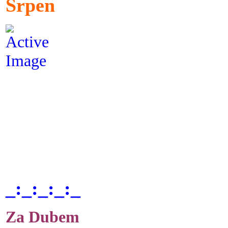
Srpen
_:_:_:_:_
Za Dubem