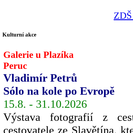
ZDŠ 
Kulturní akce
Galerie u Plazíka
Peruc
Vladimír Petrů
Sólo na kole po Evropě
15.8. - 31.10.2026
Výstava fotografií z ces
cestovatele ze Slavětína, kt