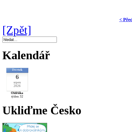
< Pře
[Zpět]
Kalendář
čtvrtek
6
srpen
2026
Oldřiška
týden 32
Ukliďme Česko