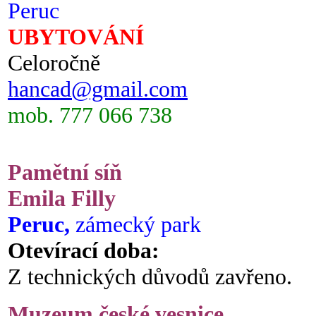
Peruc
UBYTOVÁNÍ
Celoročně
hancad@gmail.com
mob. 777 066 738
Pamětní síň
Emila Filly
Peruc,
zámecký park
Otevírací doba:
Z technických důvodů zavřeno.
Muzeum české vesnice