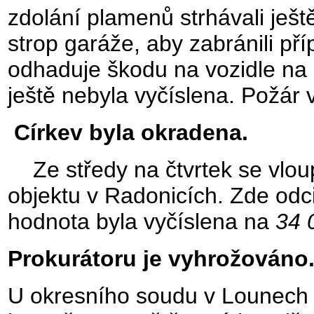
zdolání plamenů strhávali ješt
strop garáže, aby zabránili p
odhaduje škodu na vozidle na
ještě nebyla vyčíslena. Požár v
Církev byla okradena.
Ze středy na čtvrtek se vlou
objektu v Radonicích. Zde odci
hodnota byla vyčíslena na
34 
Prokurátoru je vyhrožováno
U okresního soudu v Lounech b