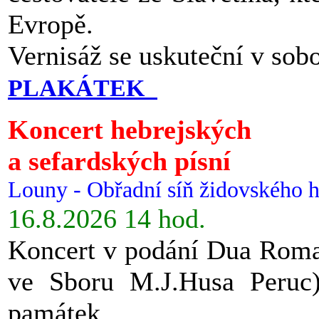
Evropě.
Vernisáž se uskuteční v sob
PLAKÁTEK
Koncert hebrejských
a sefardských písní
Louny - Obřadní síň židovského h
16.8.2026 14 hod.
Koncert v podání Dua Roman
ve Sboru M.J.Husa Peruc
památek.