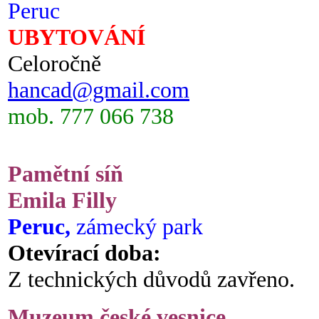
Peruc
UBYTOVÁNÍ
Celoročně
hancad@gmail.com
mob. 777 066 738
Pamětní síň
Emila Filly
Peruc,
zámecký park
Otevírací doba:
Z technických důvodů zavřeno.
Muzeum české vesnice