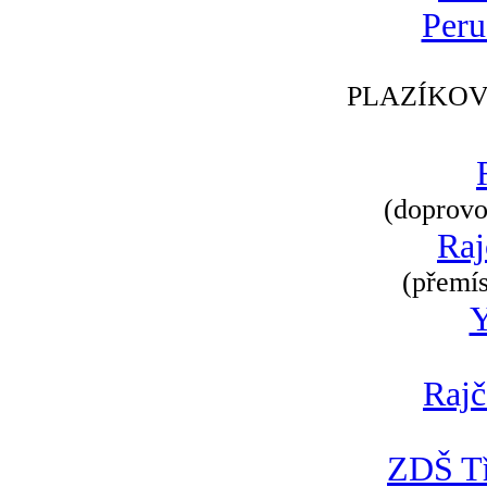
Peru
PLAZÍKOV
(doprovod
Raj
(přemís
Rajč
ZDŠ Tř