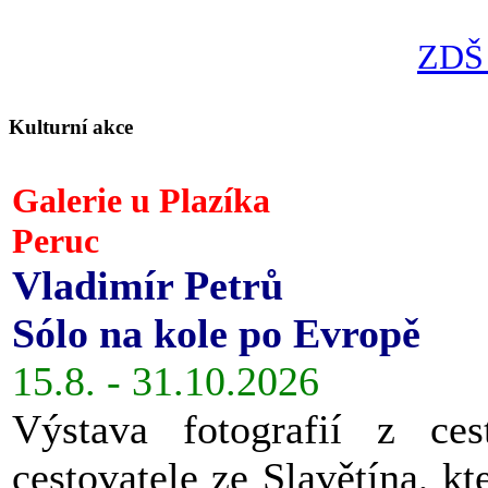
ZDŠ 
Kulturní akce
Galerie u Plazíka
Peruc
Vladimír Petrů
Sólo na kole po Evropě
15.8. - 31.10.2026
Výstava fotografií z ces
cestovatele ze Slavětína, kt