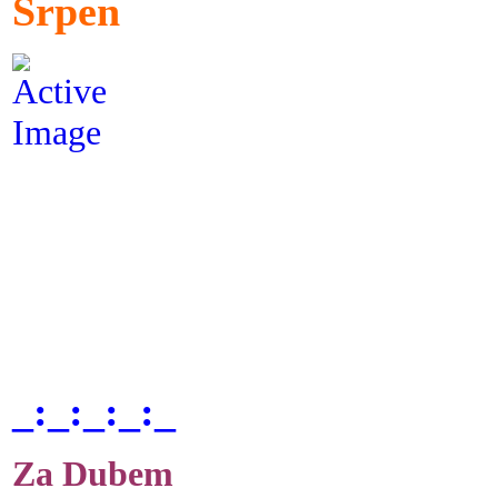
Srpen
_:_:_:_:_
Za Dubem