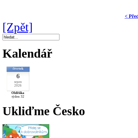
< Pře
[Zpět]
Kalendář
čtvrtek
6
srpen
2026
Oldřiška
týden 32
Ukliďme Česko