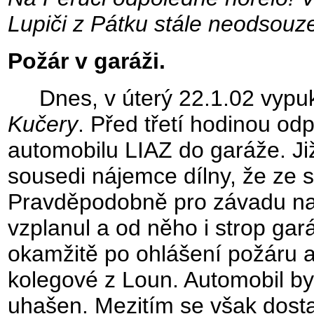
Lupiči z Pátku stále neodsouze
Požár v garáži.
Dnes, v úterý 22.1.02 vypukl
Kučery
. Před třetí hodinou od
automobilu LIAZ do garáže. Již
sousedi nájemce dílny, že ze 
Pravděpodobně pro závadu na e
vzplanul a od něho i strop gará
okamžitě po ohlášení požáru a n
kolegové z Loun. Automobil by
uhašen. Mezitím se však dosta