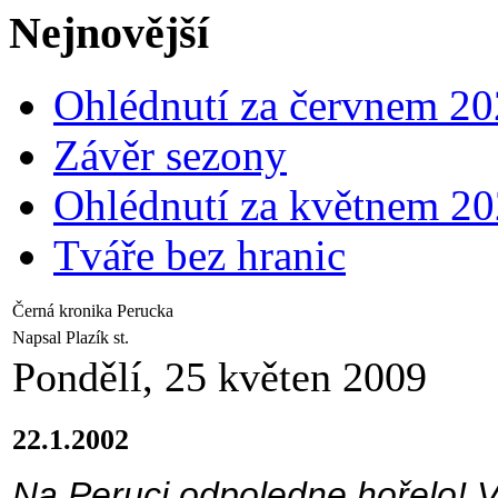
Nejnovější
Ohlédnutí za červnem 2
Závěr sezony
Ohlédnutí za květnem 2
Tváře bez hranic
Černá kronika Perucka
Napsal Plazík st.
Pondělí, 25 květen 2009
22.1.2002
Na Peruci odpoledne hořelo! V