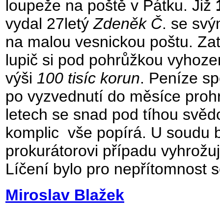
loupeže na poště v Pátku. Již
vydal 27letý
Zdeněk Č
. se sv
na malou vesnickou poštu. Zat
lupič si pod pohrůžkou vyhoze
výši
100 tisíc korun
. Peníze sp
po vyzvednutí do měsíce proh
letech se snad pod tíhou svědo
komplic vše popírá. U soudu b
prokurátorovi případu vyhrožu
Líčení bylo pro nepřítomnost
Miroslav Blažek