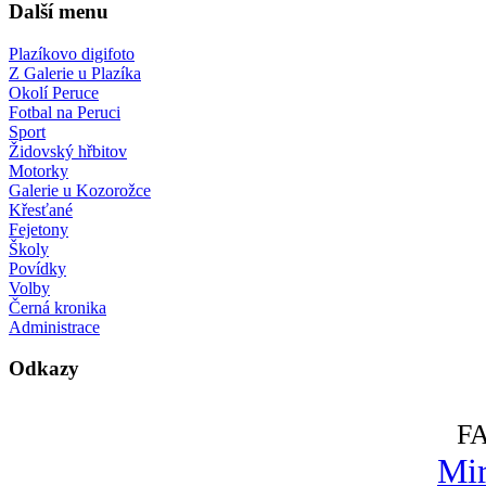
Další menu
Plazíkovo digifoto
Z Galerie u Plazíka
Okolí Peruce
Fotbal na Peruci
Sport
Židovský hřbitov
Motorky
Galerie u Kozorožce
Křesťané
Fejetony
Školy
Povídky
Volby
Černá kronika
Administrace
Odkazy
F
Mir