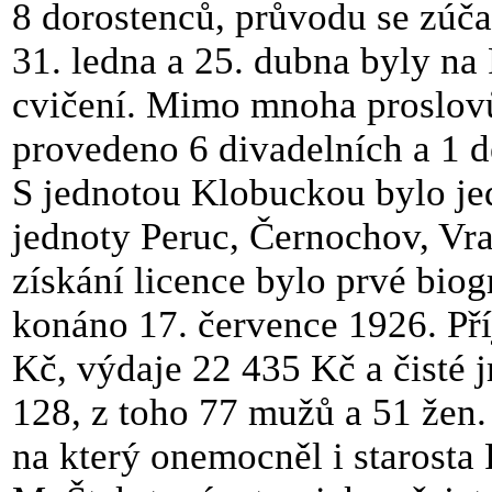
8 dorostenců, průvodu se zúča
31. ledna a 25. dubna byly na
cvičení. Mimo mnoha proslovů
provedeno 6 divadelních a 1 d
S jednotou Klobuckou bylo je
jednoty Peruc, Černochov, Vr
získání licence bylo prvé biog
konáno 17. července 1926.
Př
Kč, výdaje 22 435 Kč a čisté 
128, z toho 77 mužů a 51 žen. 
na který onemocněl i starosta P