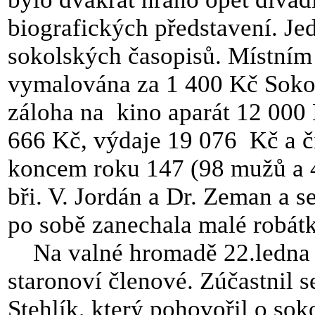
biografických představení. Je
sokolských časopisů. Místním
vymalována za 1 400 Kč Soko
záloha na
kino aparát 12 000 
666 Kč, výdaje 19 076
Kč a č
koncem roku 147 (98 mužů a 
bři. V. Jordán a Dr. Zeman a 
po sobě zanechala malé robát
Na valné hromadě 22.ledna 
staronoví členové. Zúčastnil se
Stehlík, který pohovořil o sok