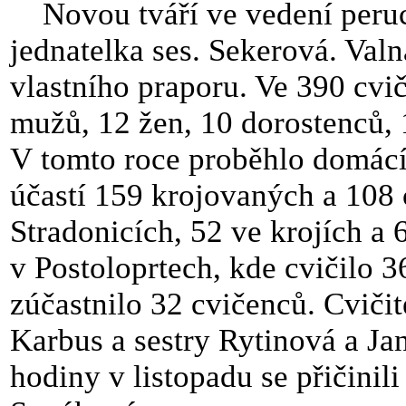
Novou tváří ve vedení peru
jednatelka ses. Sekerová. Val
vlastního praporu. Ve 390 cvi
mužů, 12 žen, 10 dorostenců, 
V tomto roce proběhlo domácí 
účastí 159 krojovaných a 108 
Stradonicích, 52 ve krojích a 
v Postoloprtech, kde cvičilo 3
zúčastnilo 32 cvičenců. Cvičit
Karbus a sestry Rytinová a Ja
hodiny v listopadu se přičinil