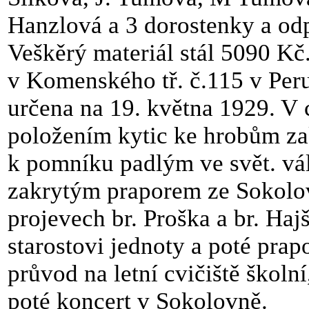
Hanzlová a 3 dorostenky a od
Veškěrý materiál stál 5090 Kč
v Komenského tř. č.115 v Peru
určena na 19. května 1929. V 
položením kytic ke hrobům za
k pomníku padlým ve svět. vál
zakrytým praporem ze Sokolov
projevech br. Proška a br. Haj
starostovi jednoty a poté pra
průvod na letní cvičiště školn
poté koncert v Sokolovně.