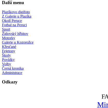
Další menu
Plazíkovo digifoto
Z Galerie u Plazíka
Okolí Peruce
Fotbal na Peruci
Sport
Židovský hřbitov
Motorky
Galerie u Kozorožce
Křesťané
Fejetony
Školy
Povídky
Volby
Černá kronika
Administrace
Odkazy
F
Mir