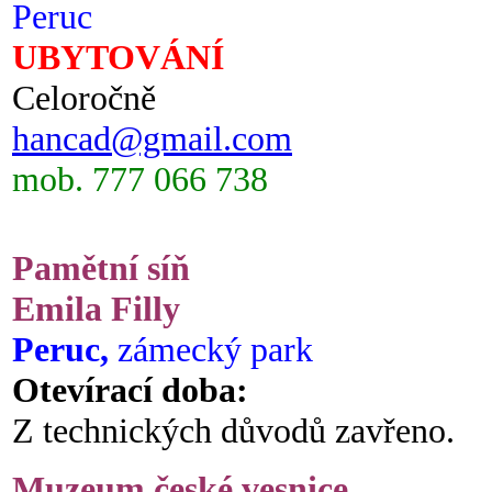
Peruc
UBYTOVÁNÍ
Celoročně
hancad@gmail.com
mob. 777 066 738
Pamětní síň
Emila Filly
Peruc,
zámecký park
Otevírací doba:
Z technických důvodů zavřeno.
Muzeum české vesnice