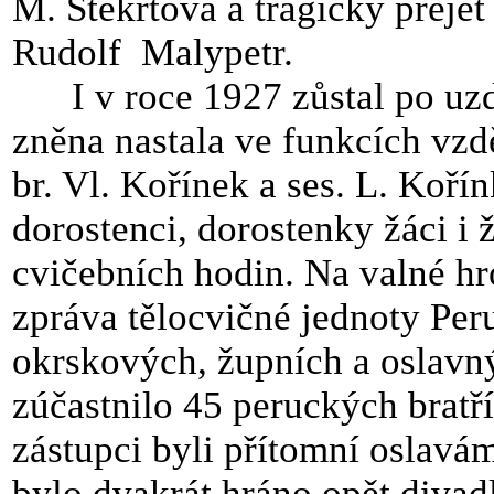
M. Štekrtová a tragicky přejet
Rudolf
Malypetr.
I v roce 1927 zůstal po uzd
zněna nastala ve funkcích vzdě
br. Vl. Kořínek a ses. L. Koří
dorostenci, dorostenky žáci i
cvičebních hodin. Na valné h
zpráva tělocvičné jednoty Per
okrskových, župních a oslavný
zúčastnilo 45 peruckých bratří
zástupci byli přítomní oslav
bylo dvakrát hráno opět divad