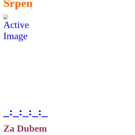
Srpen
_:_:_:_:_
Za Dubem