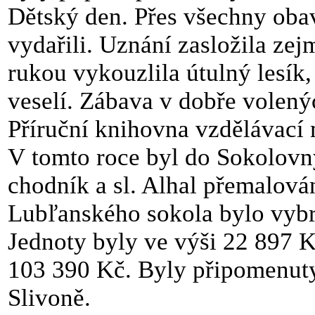
Dětský den. Přes všechny obav
vydařili. Uznání zasložila zej
rukou vykouzlila útulný lesík, 
veselí. Zábava v dobře volený
Příruční knihovna vzdělávací
V tomto roce byl do Sokolov
chodník a sl. Alhal přemalová
Lubľanského sokola bylo vybr
Jednoty byly ve výši 22 897 K
103 390 Kč. Byly připomenuty
Slivoně.