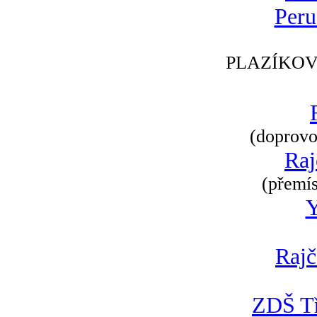
Peru
PLAZÍKOV
(doprovod
Raj
(přemís
Rajč
ZDŠ Tř