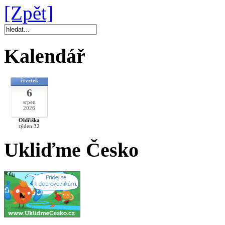
[Zpět]
Kalendář
čtvrtek
6
srpen
2026
Oldřiška
týden 32
Ukliďme Česko