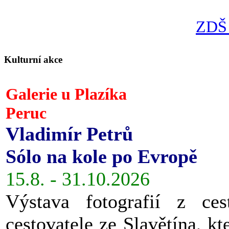
ZDŠ 
Kulturní akce
Galerie u Plazíka
Peruc
Vladimír Petrů
Sólo na kole po Evropě
15.8. - 31.10.2026
Výstava fotografií z ces
cestovatele ze Slavětína, kt