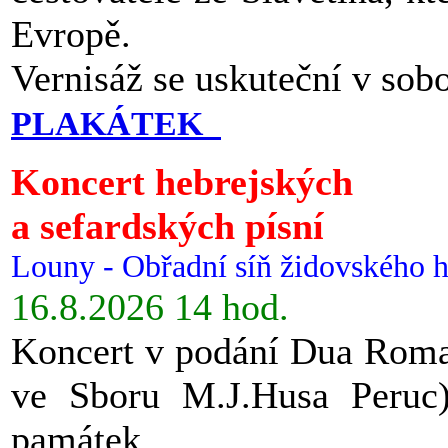
Evropě.
Vernisáž se uskuteční v sob
PLAKÁTEK
Koncert hebrejských
a sefardských písní
Louny - Obřadní síň židovského h
16.8.2026 14 hod.
Koncert v podání Dua Roman
ve Sboru M.J.Husa Peruc
památek.