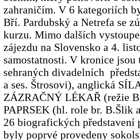
zahraničím. V 6 kategoriích b
Bří. Pardubský a Netrefa se zú
kurzu. Mimo dalších vystoupení
zájezdu na Slovensko a 4. lis
samostatnosti. V kronice jsou
sehraných divadelních
předst
a ses. Štrosovi), anglická 
ZÁZRAČNÝ LÉKAŘ (režie B. 
PAPRSEK (hl. role br. B.Šlik 
26 biografických představení p
byly poprvé provedeny sokol