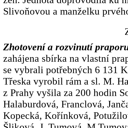
Slivoňovou a manželku prvého
Zhotovení a rozvinutí prapor
zahájena sbírka na vlastní pra
se vybrali potřebných 6 131 Kč
Třeska vyrobil rám a sl. M. H
z Prahy vyšila za 200 hodin So
Halaburdová, Franclová, Janč
Kopecká, Kořínková, Potužil
Šliková, J. Tumová, M Tumov