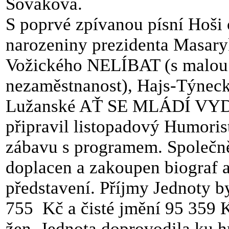
Sováková.
S poprvé zpívanou písní Hoši 
narozeniny prezidenta Masary
Vožického NELÍBAT (s malou ú
nezaměstnanost), Hajs-Týnec
Lužanské AŤ SE MLÁDÍ VYDOV
připravil listopadový Humoris
zábavu s programem. Společně
doplacen a zakoupen biograf a
představení. Příjmy Jednoty b
755
Kč a čisté jmění 95 359 
žen. Jednota doprovodila ku h