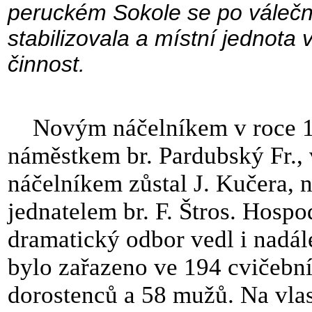
peruckém Sokole se po válečn
stabilizovala a místní jednota 
činnost.
Novým náčelníkem v roce 192
náměstkem br. Pardubský Fr., 
náčelníkem zůstal J. Kučera, ná
jednatelem br. F. Štros. Hospo
dramatický odbor vedl i nadále
bylo zařazeno ve 194 cvičebn
dorostenců a 58 mužů. Na vla