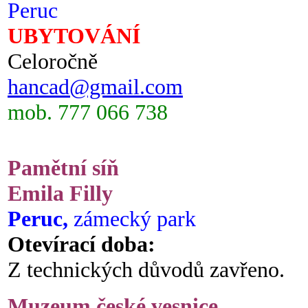
Peruc
UBYTOVÁNÍ
Celoročně
hancad@gmail.com
mob. 777 066 738
Pamětní síň
Emila Filly
Peruc,
zámecký park
Otevírací doba:
Z technických důvodů zavřeno.
Muzeum české vesnice