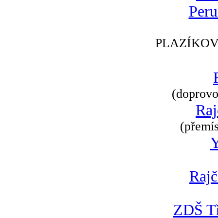
Peru
PLAZÍKOV
(doprovod
Raj
(přemís
Rajč
ZDŠ Tř