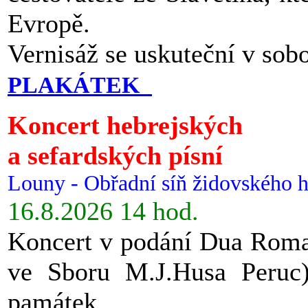
Evropě.
Vernisáž se uskuteční v sob
PLAKÁTEK
Koncert hebrejských
a sefardských písní
Louny - Obřadní síň židovského h
16.8.2026 14 hod.
Koncert v podání Dua Roman
ve Sboru M.J.Husa Peruc
památek.