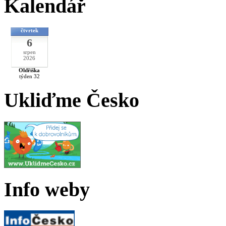
Kalendář
čtvrtek
6
srpen
2026
Oldřiška
týden 32
Ukliďme Česko
Info weby