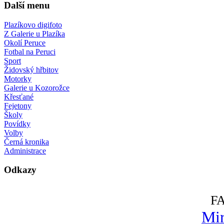
Další menu
Plazíkovo digifoto
Z Galerie u Plazíka
Okolí Peruce
Fotbal na Peruci
Sport
Židovský hřbitov
Motorky
Galerie u Kozorožce
Křesťané
Fejetony
Školy
Povídky
Volby
Černá kronika
Administrace
Odkazy
F
Mir