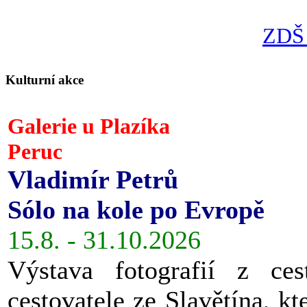
ZDŠ 
Kulturní akce
Galerie u Plazíka
Peruc
Vladimír Petrů
Sólo na kole po Evropě
15.8. - 31.10.2026
Výstava fotografií z ces
cestovatele ze Slavětína, kt