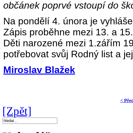
občánek poprvé vstoupí do ško
Na pondělí 4. února je vyhláše
Zápis proběhne mezi 13. a 15.
Děti narozené mezi 1.zářím 1
potřebovat svůj Rodný list a j
Miroslav Blažek
< Pře
[Zpět]