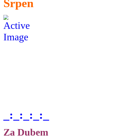
Srpen
_:_:_:_:_
Za Dubem