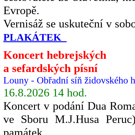
Evropě.
Vernisáž se uskuteční v sob
PLAKÁTEK
Koncert hebrejských
a sefardských písní
Louny - Obřadní síň židovského h
16.8.2026 14 hod.
Koncert v podání Dua Roman
ve Sboru M.J.Husa Peruc
památek.