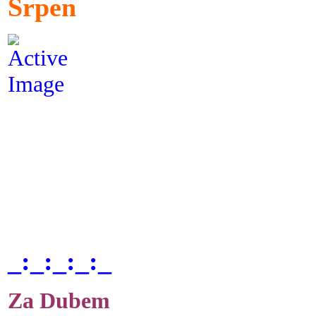
Srpen
_:_:_:_:_
Za Dubem