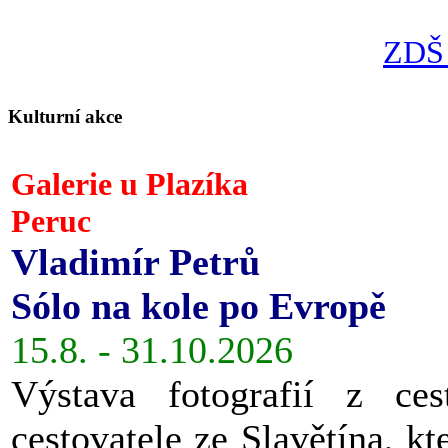
ZDŠ 
Kulturní akce
Galerie u Plazíka
Peruc
Vladimír Petrů
Sólo na kole po Evropě
15.8. - 31.10.2026
Výstava fotografií z ces
cestovatele ze Slavětína, kt