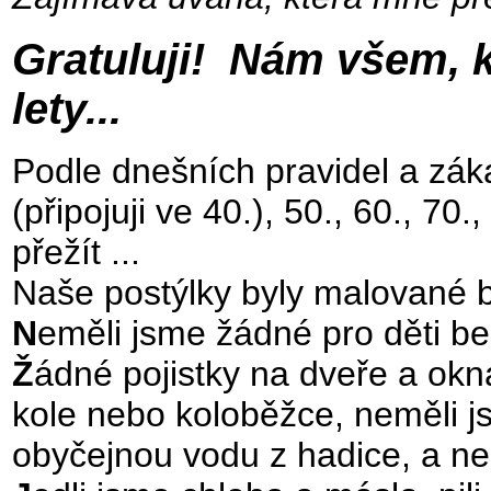
Gratuluji! Nám všem, k
lety...
Podle dnešních pravidel a zá
(připojuji ve 40.), 50., 60., 70
přežít ...
Naše postýlky byly malované b
N
eměli jsme žádné pro děti be
Ž
ádné pojistky na dveře a okna
kole nebo koloběžce, neměli j
obyčejnou vodu z hadice, a ne 