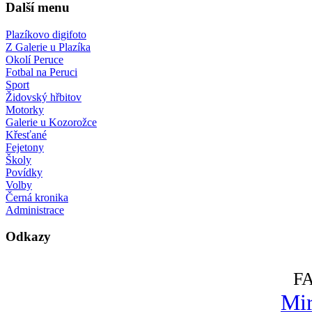
Další menu
Plazíkovo digifoto
Z Galerie u Plazíka
Okolí Peruce
Fotbal na Peruci
Sport
Židovský hřbitov
Motorky
Galerie u Kozorožce
Křesťané
Fejetony
Školy
Povídky
Volby
Černá kronika
Administrace
Odkazy
F
Mir