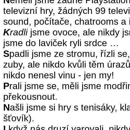
N
eměli jsme žádné Playstationy
televizní hry, žádných 99 tele
sound, počítače, chatrooms a i
K
radli
jsme ovoce, ale nikdy j
jsme do laviček ryli srdce …
S
padli jsme ze stromu, řízli se, 
zuby, ale nikdo kvůli těm úraz
nikdo nenesl vinu - jen my!
P
rali jsme se, měli jsme modřin
překousnout.
N
ašli jsme si hry s tenisáky, kl
šťovík).
I
když nás druzí varovali, nikdy