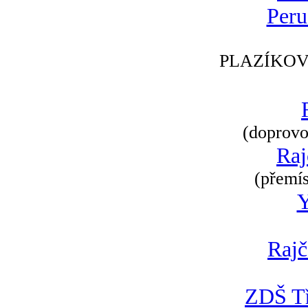
Peru
PLAZÍKOV
(doprovod
Raj
(přemís
Rajč
ZDŠ Tř