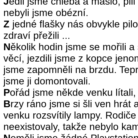
J
edli jsme chleba a máslo, pil
nebyli jsme obézní.
Z
jedné flašky nás obvykle pilo
zdraví přežili ...
N
ěkolik hodin jsme se mořili a
věcí, jezdili jsme z kopce jeno
jsme zapomněli na brzdu. Tepr
jsme ji domontovali.
P
ořád jsme někde venku lítali
B
rzy ráno jsme si šli ven hrát
venku rozsvítily lampy. Rodiče 
neexistovaly, takže nebylo kam