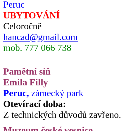
Peruc
UBYTOVÁNÍ
Celoročně
hancad@gmail.com
mob. 777 066 738
Pamětní síň
Emila Filly
Peruc,
zámecký park
Otevírací doba:
Z technických důvodů zavřeno.
Muzeum české vesnice