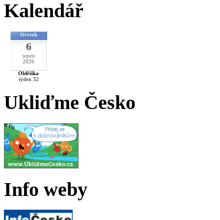
Kalendář
čtvrtek
6
srpen
2026
Oldřiška
týden 32
Ukliďme Česko
Info weby