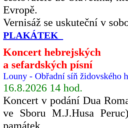
Evropě.
Vernisáž se uskuteční v sob
PLAKÁTEK
Koncert hebrejských
a sefardských písní
Louny - Obřadní síň židovského h
16.8.2026 14 hod.
Koncert v podání Dua Roman
ve Sboru M.J.Husa Peruc
památek.