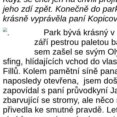
jeho zdí zpět. Konečně do pa
krásně vyprávěla paní Kopicov
Park bývá krásný v k
září pestrou paletou b
sem zašel se svým O
sfing, hlídajících vchod do vl
Fillů. Kolem pamětní síně pana
naposledy otevřena, jsem doše
zapovídal s paní průvodkyní J
zbarvující se stromy, ale něc
přivedla ke smutné pravdě. L