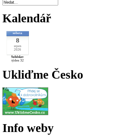
Kalendář
sobota
8
srpen
2026
Soběslav
týden 32
Ukliďme Česko
Info weby