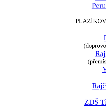
Peru
PLAZÍKOV
(doprovod
Raj
(přemís
Rajč
ZDŠ Tř