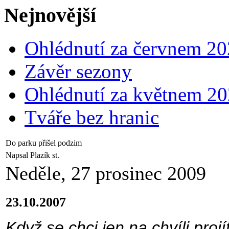
Nejnovější
Ohlédnutí za červnem 2
Závěr sezony
Ohlédnutí za květnem 2
Tváře bez hranic
Do parku přišel podzim
Napsal Plazík st.
Neděle, 27 prosinec 2009
23.10.2007
Když se chci jen na chvíli pro