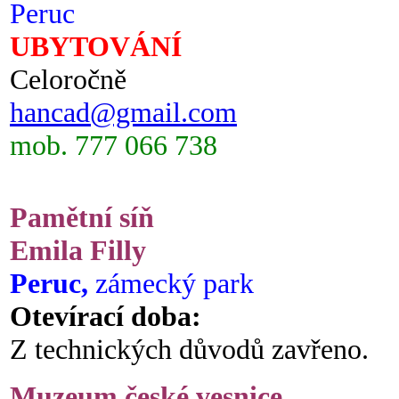
Peruc
UBYTOVÁNÍ
Celoročně
hancad@gmail.com
mob. 777 066 738
Pamětní síň
Emila Filly
Peruc,
zámecký park
Otevírací doba:
Z technických důvodů zavřeno.
Muzeum české vesnice