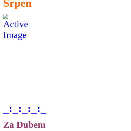
Srpen
_:_:_:_:_
Za Dubem