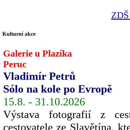
ZDŠ 
Kulturní akce
Galerie u Plazíka
Peruc
Vladimír Petrů
Sólo na kole po Evropě
15.8. - 31.10.2026
Výstava fotografií z ces
cestovatele ze Slavětína, kt