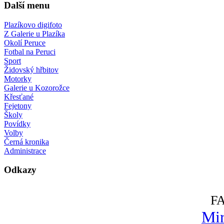
Další menu
Plazíkovo digifoto
Z Galerie u Plazíka
Okolí Peruce
Fotbal na Peruci
Sport
Židovský hřbitov
Motorky
Galerie u Kozorožce
Křesťané
Fejetony
Školy
Povídky
Volby
Černá kronika
Administrace
Odkazy
F
Mir