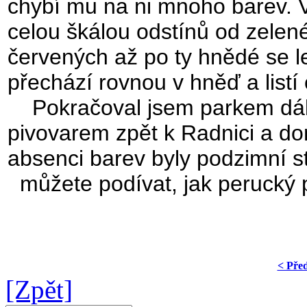
chybí mu na ni mnoho barev. Vět
celou škálou odstínů od zelen
červených až po ty hnědé se l
přechází rovnou v hněď a listí
Pokračoval jsem parkem dál
pivovarem zpět k Radnici a d
absenci barev byly podzimní s
můžete podívat, jak perucký p
< Pře
[Zpět]