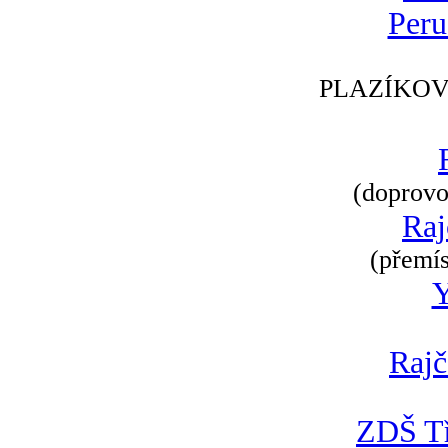
Peru
PLAZÍKOV
(doprovod
Raj
(přemís
Rajč
ZDŠ Tř