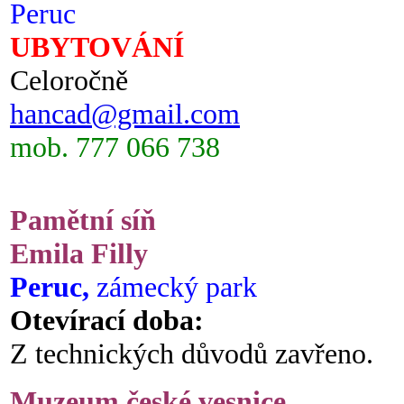
Peruc
UBYTOVÁNÍ
Celoročně
hancad@gmail.com
mob. 777 066 738
Pamětní síň
Emila Filly
Peruc,
zámecký park
Otevírací doba:
Z technických důvodů zavřeno.
Muzeum české vesnice