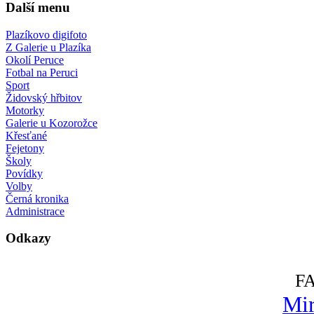
Další menu
Plazíkovo digifoto
Z Galerie u Plazíka
Okolí Peruce
Fotbal na Peruci
Sport
Židovský hřbitov
Motorky
Galerie u Kozorožce
Křesťané
Fejetony
Školy
Povídky
Volby
Černá kronika
Administrace
Odkazy
F
Mir