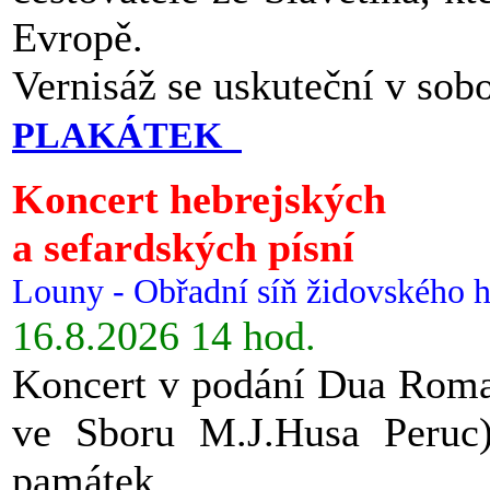
Evropě.
Vernisáž se uskuteční v sob
PLAKÁTEK
Koncert hebrejských
a sefardských písní
Louny - Obřadní síň židovského h
16.8.2026 14 hod.
Koncert v podání Dua Roman
ve Sboru M.J.Husa Peruc
památek.