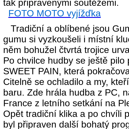
tak připravenými soutěžemi.
FOTO MOTO vyjížďka
Tradiční a oblíbené jsou Gum
gumu si vyzkoušeli i místní kluc
něm bohužel čtvrtá trojice urv
Po chvilce hudby se ještě pilo 
SWEET PAIN, která pokračoval
Citelně se ochladilo a my, kteří
baru. Zde hrála hudba z PC, 
France z letního setkání na Pl
Opět tradiční klika a po chvíli p
byl připraven další bohatý prog