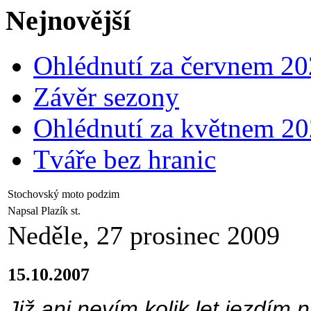
Nejnovější
Ohlédnutí za červnem 2
Závěr sezony
Ohlédnutí za květnem 2
Tváře bez hranic
Stochovský moto podzim
Napsal Plazík st.
Neděle, 27 prosinec 2009
15.10.2007
Již ani nevím kolik let jezdí