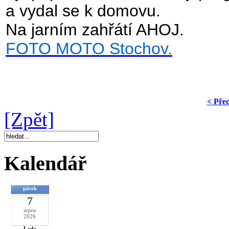
a vydal se k domovu.
Na jarním zahřátí AHOJ.
FOTO MOTO Stochov.
< Pře
[Zpět]
Kalendář
pátek
7
srpen
2026
Lada