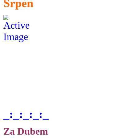
Srpen
_:_:_:_:_
Za Dubem