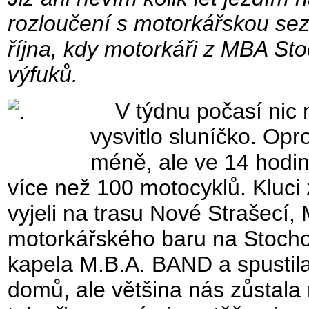
rozloučení s motorkářskou sezo
října, kdy motorkáři z MBA Sto
výfuků.
V týdnu počasí nic mo
vysvitlo sluníčko. Opro
méně, ale ve 14 hodin
více než 100 motocyklů. Kluci 
vyjeli na trasu Nové Strašecí,
motorkářského baru na Stochov
kapela M.B.A. BAND a spustila 
domů, ale většina nás zůstala