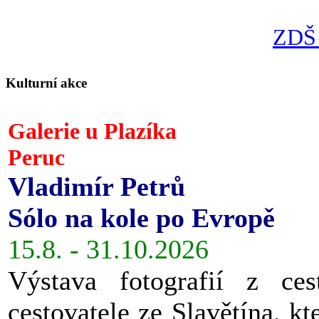
ZDŠ 
Kulturní akce
Galerie u Plazíka
Peruc
Vladimír Petrů
Sólo na kole po Evropě
15.8. - 31.10.2026
Výstava fotografií z ces
cestovatele ze Slavětína, kt