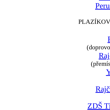
Peru
PLAZÍKOV
(doprovod
Raj
(přemís
Rajč
ZDŠ Tř