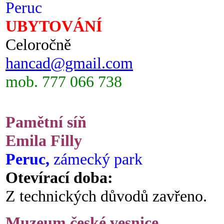
Peruc
UBYTOVÁNÍ
Celoročně
hancad@gmail.com
mob. 777 066 738
Pamětní síň
Emila Filly
Peruc,
zámecký park
Otevírací doba:
Z technických důvodů zavřeno.
Muzeum české vesnice