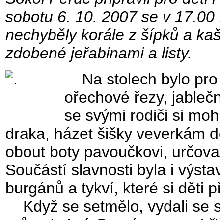
sobotu 6. 10. 2007 se v 17.00 h
nechyběly korále z šípků a kaš
zdobené jeřabinami a listy.
Na stolech bylo pro 
ořechové řezy, jablečn
se svými rodiči si mo
draka, házet šišky veverkám d
obout boty pavoučkovi, určova
Součástí slavnosti byla i výst
burgánů a tykví, které si děti 
Když se setmělo, vydali se skř