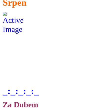
Srpen
_:_:_:_:_
Za Dubem