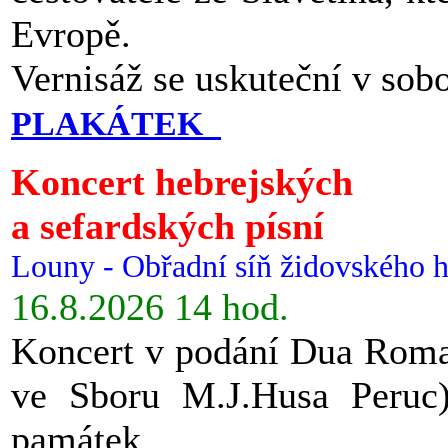
Evropě.
Vernisáž se uskuteční v sob
PLAKÁTEK
Koncert hebrejských
a sefardských písní
Louny - Obřadní síň židovského h
16.8.2026 14 hod.
Koncert v podání Dua Roman
ve Sboru M.J.Husa Peruc
památek.