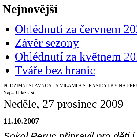
Nejnovější
Ohlédnutí za červnem 2
Závěr sezony
Ohlédnutí za květnem 2
Tváře bez hranic
PODZIMNÍ SLAVNOST S VÍLAMI A STRAŠÍDÝLKY NA PER
Napsal Plazík st.
Neděle, 27 prosinec 2009
11.10.2007
Sokol Peruc připravil pro děti 