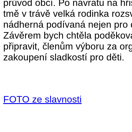
průvod obcí. Po návratu na hř
tmě v trávě velká rodinka roz
nádherná podívaná nejen pro dě
Závěrem bych chtěla poděkova
připravit, členům výboru za o
zakoupení sladkostí pro děti.
FOTO ze slavnosti