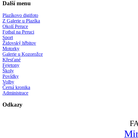
Další menu
Plazíkovo digifoto
Z Galerie u Plazíka
Okolí Peruce
Fotbal na Peruci
Sport
Židovský hřbitov
Motorky
Galerie u Kozorožce
Křesťané
Fejetony
Školy
Povídky
Volby
Černá kronika
Administrace
Odkazy
F
Mir