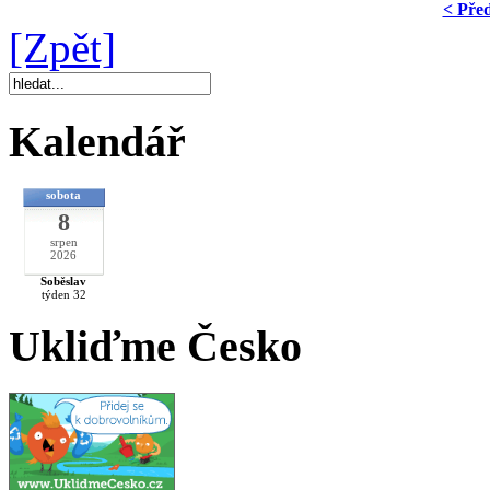
< Pře
[Zpět]
Kalendář
sobota
8
srpen
2026
Soběslav
týden 32
Ukliďme Česko