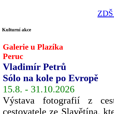
ZDŠ 
Kulturní akce
Galerie u Plazíka
Peruc
Vladimír Petrů
Sólo na kole po Evropě
15.8. - 31.10.2026
Výstava fotografií z ces
cestovatele ze Slavětína, kt