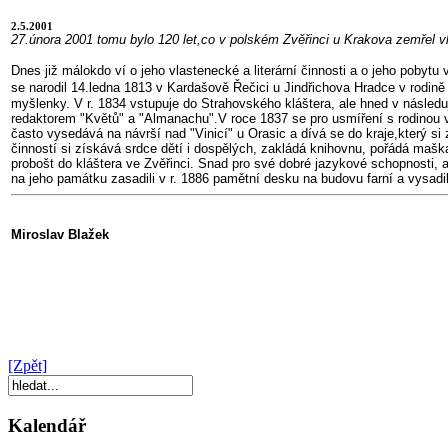
2.5.2001
27.února 2001 tomu bylo 120 let,co v polském Zvěřinci u Krakova zemřel 
Dnes již málokdo ví o jeho vlastenecké a literární činnosti a o jeho pobyt
se narodil 14.ledna 1813 v Kardašově Řečici u Jindřichova Hradce v rodině
myšlenky. V r. 1834 vstupuje do Strahovského kláštera, ale hned v následu
redaktorem "Květů" a "Almanachu".V roce 1837 se pro usmíření s rodinou vra
často vysedává na návrší nad "Vinicí" u Orasic a dívá se do kraje,který si 
činností si získává srdce dětí i dospělých, zakládá knihovnu, pořádá maš
probošt do kláštera ve Zvěřinci. Snad pro své dobré jazykové schopnosti, a
na jeho památku zasadili v r. 1886 pamětní desku na budovu farní a vysadi
Miroslav Blažek
[Zpět]
Kalendář