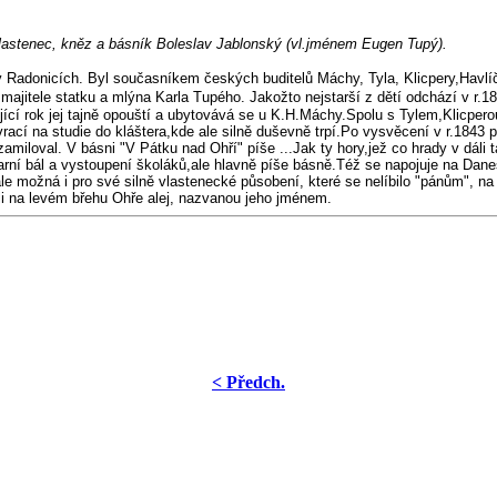
vlastenec, kněz a básník Boleslav Jablonský (vl.jménem Eugen Tupý).
u v Radonicích. Byl současníkem českých buditelů Máchy, Tyla, Klicpery,Havl
 majitele statku a mlýna Karla Tupého.
Jakožto nejstarší z dětí odchází v r.
jící rok jej tajně opouští a ubytovává se u K.H.Máchy.Spolu s Tylem,Klicpe
cí na studie do kláštera,kde ale silně duševně trpí.Po vysvěcení v r.1843 př
zamiloval. V básni "V Pátku nad Ohří" píše ...Jak ty hory,jež co hrady v dáli 
karní bál a vystoupení školáků,ale hlavně píše básně.Též se napojuje na Dan
le možná i pro své silně vlastenecké působení, které se nelíbilo "pánům", na
li na levém břehu Ohře alej, nazvanou jeho jménem.
< Předch.