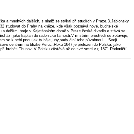
íčka a mnohých dalších, s nimiž se stýkal při studiích v Praze.B.Jablonský
1832 studovat do Prahy na kněze, kde však poznává nové, buditelské
rou a dalšími hraje v Kajetánském domě v Praze české divadlo a stává se
ichází jako kaplan do radonické farnosti.V místním prostředí se zotavuje,
tam se k nebi pnou,jak ty háje,luhy,sady činí tebe půvabnou!... Svojí
ešovo centrum na blízké Peruci.Roku 1847 je přeložen do Polska, jako
 př. hraběti Thunovi.V Polsku zůstává až do své smrti v r, 1871.Radoničtí