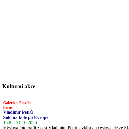
Kulturní akce
Galerie u Plazíka
Peruc
Vladimír Petrů
Sólo na kole po Evropě
15.8. - 31.10.2026
Výstava fotografií z cest Vladimíra Petrů, cyklisty a cestovatele ze Sl