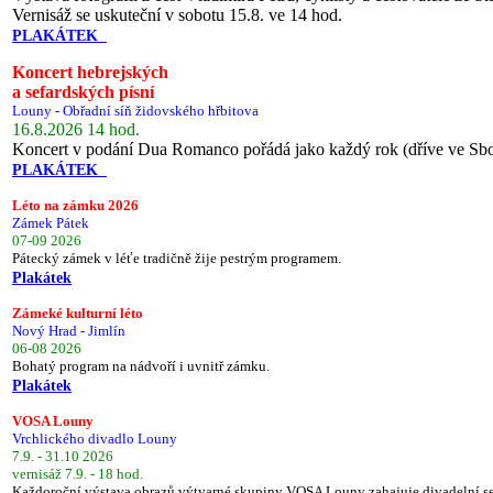
Vernisáž se uskuteční v sobotu 15.8. ve 14 hod.
PLAKÁTEK
Koncert hebrejských
a sefardských písní
Louny - Obřadní síň židovského hřbitova
16.8.2026 14 hod.
Koncert v podání Dua Romanco pořádá jako každý rok (dříve ve Sb
PLAKÁTEK
Léto na zámku 2026
Zámek Pátek
07-09 2026
Pátecký zámek v léťe tradičně žije pestrým programem.
Plakátek
Zámeké kulturní léto
Nový Hrad - Jimlín
06-08 2026
Bohatý program na nádvoří i uvnitř zámku.
Plakátek
VOSA Louny
Vrchlického divadlo Louny
7.9. - 31.10 2026
vernisáž 7.9. - 18 hod.
Každoroční výstava obrazů výtvarné skupiny VOSA Louny zahajuje divadelní s