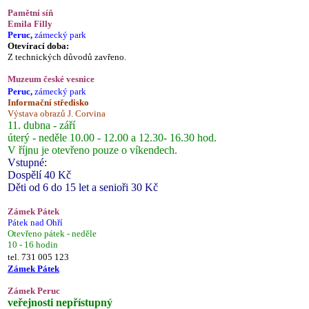
Pamětní síň
Emila Filly
Peruc,
zámecký park
Otevírací doba:
Z technických důvodů zavřeno.
Muzeum české vesnice
Peruc,
zámecký park
Informační středisko
Výstava obrazů J. Corvina
11. dubna - září
úterý - neděle 10.00 - 12.00 a 12.30- 16.30 hod.
V říjnu je otevřeno pouze o víkendech.
Vstupné:
Dospělí 40 Kč
Děti od 6 do 15 let a senioři 30 Kč
Zámek Pátek
Pátek nad Ohří
Otevřeno pátek - neděle
10 - 16 hodin
tel. 731 005 123
Zámek Pátek
Zámek Peruc
veřejnosti nepřístupný