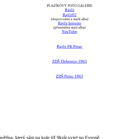
PLAZÍKOVY FOTO GALERIE
Rajče
Rajče02
(doprovodná a starší alba)
Rajče historie
(přemístěná stará alba)
YouTube
Rajče FK Peruc
ZDŠ Třebenice 1963
ZDŠ Peruc 1963
avětína, který sám na kole již 9krát vyjel po Evropě.