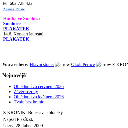
tel. 602 728 422
Zámek Peruc
Hudba ve Smolnici
Smolnice
PLAKÁTEK
14.6. Koncert laureátů
PLAKÁTEK
You are here:
Hlavní strana
Okolí Peruce
Z KRONI
Nejnovější
Ohlédnutí za červnem 2026
Závěr sezony
Ohlédnutí za květnem 2026
Tváře bez hranic
Z KRONIK -Boleslav Jablonský
Napsal Plazík st.
Úterý, 28 duben 2009