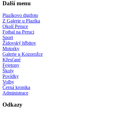
Další menu
Plazíkovo digifoto
Z Galerie u Plazíka
Okolí Peruce
Fotbal na Peruci
Sport
Židovský hřbitov
Motorky
Galerie u Kozorožce
Křesťané
Fejetony
Školy
Povídky
Volby
Černá kronika
Administrace
Odkazy