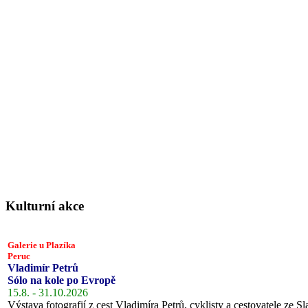
Kulturní akce
Galerie u Plazíka
Peruc
Vladimír Petrů
Sólo na kole po Evropě
15.8. - 31.10.2026
Výstava fotografií z cest Vladimíra Petrů, cyklisty a cestovatele ze Sl