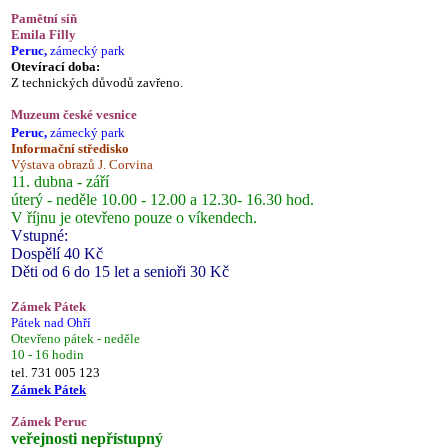
Pamětní síň
Emila Filly
Peruc,
zámecký park
Otevírací doba:
Z technických důvodů zavřeno.
Muzeum české vesnice
Peruc,
zámecký park
Informační středisko
Výstava obrazů J. Corvina
11. dubna - září
úterý - neděle 10.00 - 12.00 a 12.30- 16.30 hod.
V říjnu je otevřeno pouze o víkendech.
Vstupné:
Dospělí 40 Kč
Děti od 6 do 15 let a senioři 30 Kč
Zámek Pátek
Pátek nad Ohří
Otevřeno pátek - neděle
10 - 16 hodin
tel. 731 005 123
Zámek Pátek
Zámek Peruc
veřejnosti nepřístupný