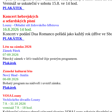
Vernisáž se uskuteční v sobotu 15.8. ve 14 hod.
PLAKÁTEK
Koncert hebrejských
a sefardských písní
Louny - Obřadní síň židovského hřbitova
16.8.2026 14 hod.
Koncert v podání Dua Romanco pořádá jako každý rok (dříve ve Sb
PLAKÁTEK
Léto na zámku 2026
Zámek Pátek
07-09 2026
Pátecký zámek v léťe tradičně žije pestrým programem.
Plakátek
Zámeké kulturní léto
Nový Hrad - Jimlín
06-08 2026
Bohatý program na nádvoří i uvnitř zámku.
Plakátek
VOSA Louny
Vrchlického divadlo Louny
7.9. - 31.10 2026
vernisáž 7.9. - 18 hod.
Každoroční výstava obrazů výtvarné skupiny VOSA Louny zahajuje divadelní s