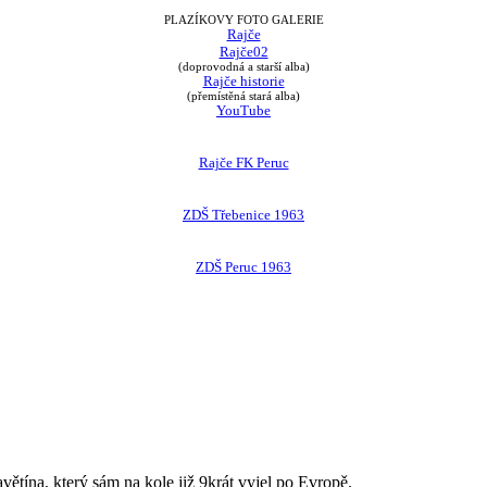
PLAZÍKOVY FOTO GALERIE
Rajče
Rajče02
(doprovodná a starší alba)
Rajče historie
(přemístěná stará alba)
YouTube
Rajče FK Peruc
ZDŠ Třebenice 1963
ZDŠ Peruc 1963
avětína, který sám na kole již 9krát vyjel po Evropě.