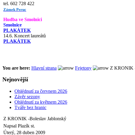
tel. 602 728 422
Zámek Peruc
Hudba ve Smolnici
Smolnice
PLAKÁTEK
14.6. Koncert laureátů
PLAKÁTEK
You are here:
Hlavní strana
Fejetony
Z KRONIK -B
Nejnovější
Ohlédnutí za červnem 2026
Závěr sezony
Ohlédnutí za květnem 2026
Tváře bez hranic
Z KRONIK -Boleslav Jablonský
Napsal Plazík st.
Úterý, 28 duben 2009