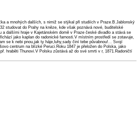
íčka a mnohých dalších, s nimiž se stýkal při studiích v Praze.B.Jablonský
1832 studovat do Prahy na kněze, kde však poznává nové, buditelské
rou a dalšími hraje v Kajetánském domě v Praze české divadlo a stává se
ichází jako kaplan do radonické farnosti.V místním prostředí se zotavuje,
tam se k nebi pnou,jak ty háje,luhy,sady činí tebe půvabnou!... Svojí
ešovo centrum na blízké Peruci.Roku 1847 je přeložen do Polska, jako
 př. hraběti Thunovi.V Polsku zůstává až do své smrti v r, 1871.Radoničtí