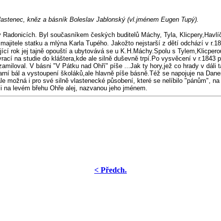
vlastenec, kněz a básník Boleslav Jablonský (vl.jménem Eugen Tupý).
u v Radonicích. Byl současníkem českých buditelů Máchy, Tyla, Klicpery,Havl
 majitele statku a mlýna Karla Tupého.
Jakožto nejstarší z dětí odchází v r.
jící rok jej tajně opouští a ubytovává se u K.H.Máchy.Spolu s Tylem,Klicpe
cí na studie do kláštera,kde ale silně duševně trpí.Po vysvěcení v r.1843 př
zamiloval. V básni "V Pátku nad Ohří" píše ...Jak ty hory,jež co hrady v dáli 
karní bál a vystoupení školáků,ale hlavně píše básně.Též se napojuje na Dan
le možná i pro své silně vlastenecké působení, které se nelíbilo "pánům", na
li na levém břehu Ohře alej, nazvanou jeho jménem.
< Předch.