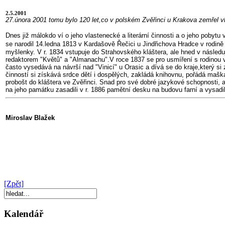
2.5.2001
27.února 2001 tomu bylo 120 let,co v polském Zvěřinci u Krakova zemřel 
Dnes již málokdo ví o jeho vlastenecké a literární činnosti a o jeho pobyt
se narodil 14.ledna 1813 v Kardašově Řečici u Jindřichova Hradce v rodině
myšlenky. V r. 1834 vstupuje do Strahovského kláštera, ale hned v následu
redaktorem "Květů" a "Almanachu".V roce 1837 se pro usmíření s rodinou vra
často vysedává na návrší nad "Vinicí" u Orasic a dívá se do kraje,který si 
činností si získává srdce dětí i dospělých, zakládá knihovnu, pořádá maš
probošt do kláštera ve Zvěřinci. Snad pro své dobré jazykové schopnosti, a
na jeho památku zasadili v r. 1886 pamětní desku na budovu farní a vysadi
Miroslav Blažek
[Zpět]
Kalendář