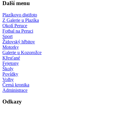
Další menu
Plazíkovo digifoto
Z Galerie u Plazíka
Okolí Peruce
Fotbal na Peruci
Sport
Židovský hřbitov
Motorky
Galerie u Kozorožce
Křesťané
Fejetony
Školy
Povídky
Volby
Černá kronika
Administrace
Odkazy