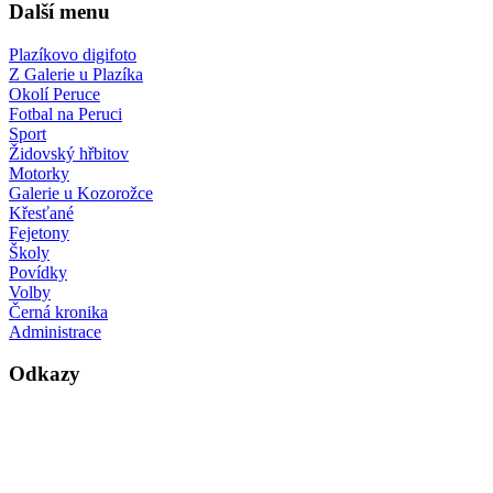
Další menu
Plazíkovo digifoto
Z Galerie u Plazíka
Okolí Peruce
Fotbal na Peruci
Sport
Židovský hřbitov
Motorky
Galerie u Kozorožce
Křesťané
Fejetony
Školy
Povídky
Volby
Černá kronika
Administrace
Odkazy