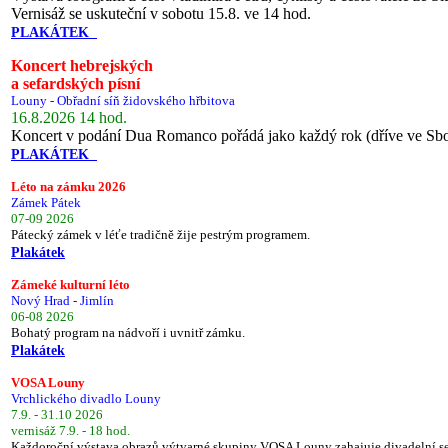
Vernisáž se uskuteční v sobotu 15.8. ve 14 hod.
PLAKÁTEK
Koncert hebrejských
a sefardských písní
Louny - Obřadní síň židovského hřbitova
16.8.2026 14 hod.
Koncert v podání Dua Romanco pořádá jako každý rok (dříve ve Sb
PLAKÁTEK
Léto na zámku 2026
Zámek Pátek
07-09 2026
Pátecký zámek v léťe tradičně žije pestrým programem.
Plakátek
Zámeké kulturní léto
Nový Hrad - Jimlín
06-08 2026
Bohatý program na nádvoří i uvnitř zámku.
Plakátek
VOSA Louny
Vrchlického divadlo Louny
7.9. - 31.10 2026
vernisáž 7.9. - 18 hod.
Každoroční výstava obrazů výtvarné skupiny VOSA Louny zahajuje divadelní s