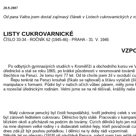
20.9.2007
Od pana Valtra jsem dostal zajímavý článek v Listech cukrovarnických z 
LISTY CUKROVARNICKÉ
ČÍSLO 33-34 - ROČNÍK 62 (1945-46) - PRAHA - 31. V. 1946
VZP
Po odbytých gymnasijních studiích v Kroměříži a obchodního kursu ve Ví
úřednické a stal se roku 1865, po krátké působnosti v renomované továrně
šlechtice na Peruci. Je tomu nyní 77 let. Od té chvíle jsem žil v ovzduší c
Řepu tenkrát na Peruci krouhali (říkalo se r
ajbovali
) a šťávu vytáčeli (
šl
manipulace s formami. Půdní byl v našich očích vůbec pánem, měly jsme
a rozesílal úřednickým rodinám. Velmi jsme se na ně těšívali, krášlily naš
Malý cukrovar perucký byl čistě hospodářský, tvořil jednotný celek s v
byl zároveň ředitelem cukrovaru. Dělnictvo bylo stálé. Pracovalo v kampani
blízkém okolí a přicházeli na podzim do továrny. Cizích dělníků bylo jen m
na mne dojmem velké rodiny i s dodavateli selské řepy, kteří považovali cu
dnes zdá již být pouhou pohádkou. I dělníci na ty doby rádi vzpomínali.
Několik let po převratu (1918) při návštěvě Peruce, nalezl jsem tam ještě