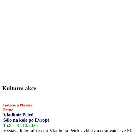
Kulturní akce
Galerie u Plazíka
Peruc
Vladimír Petrů
Sólo na kole po Evropě
15.8. - 31.10.2026
Výstava fotografií z cest Vladimíra Petrů, cyklisty a cestovatele ze Sl