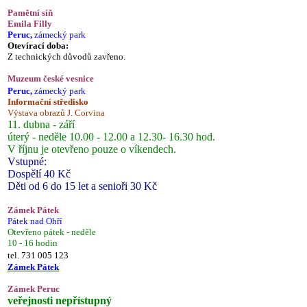
Pamětní síň
Emila Filly
Peruc,
zámecký park
Otevírací doba:
Z technických důvodů zavřeno.
Muzeum české vesnice
Peruc,
zámecký park
Informační středisko
Výstava obrazů J. Corvina
11. dubna - září
úterý - neděle 10.00 - 12.00 a 12.30- 16.30 hod.
V říjnu je otevřeno pouze o víkendech.
Vstupné:
Dospělí 40 Kč
Děti od 6 do 15 let a senioři 30 Kč
Zámek Pátek
Pátek nad Ohří
Otevřeno pátek - neděle
10 - 16 hodin
tel. 731 005 123
Zámek Pátek
Zámek Peruc
veřejnosti nepřístupný