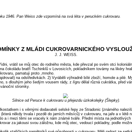
roku 1946. Pan Weiss zde vzpomíná na svá léta v peruckém cukrovaru.
OMÍNKY Z MLÁDI CUKROVARNICKÉHO VYSLOUŽ
J. J. WEISS.
dni, vrátil se můj otec do rodného města, kde převzal po svém otci koloniáln
 na čokoládu bratří Tschinklů v Lovosicích, pokladníkem továrny na likéry h
ukrovaru, pamatuji proto ,mnoho.
ajdrovali
) na odstředivkách. 2) Vyráběli výhradně bílé zboží, homole a pilé. 
 ho, s dlouhým jeho šedým vousem rády, z
lígru
dělal různá cukrátka, před vá
e vánoční stromky.
Silnice od Peruce k cukrovaru u přejezdu úzkokolejky (Šlepky).
elkostatkem i s věrnými dodavateli selské řepy ze Stradonic (známého naleziš
 (která někdy trvala i pozdě do jarních měsíců) v cukrovaru, na jaře a v létě
álo a i mezi těmi se vracely k nám známé tváře. Přední místa na jednotlivých 
krovar za jakousi svou záložnu, kde můj otec, vedoucí pokladny, podle možno
 několik stařičkých pamětníků své působnosti v cukrovaru. Měli radost ze set