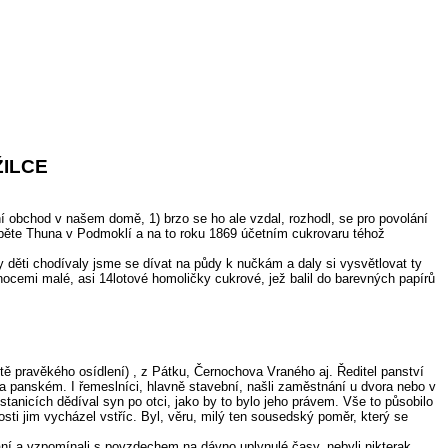
ILCE
í obchod v našem domě, 1) brzo se ho ale vzdal, rozhodl, se pro povolání
raběte Thuna v Podmoklí a na to roku 1869 účetním cukrovaru téhož
My děti chodívaly jsme se dívat na půdy k nučkám a daly si vysvětlovat ty
nocemi malé, asi 14lotové homoličky cukrové, jež balil do barevných papírů
tě pravěkého osídlení) , z Pátku, Černochova Vraného aj. Ředitel panství
 na panském. I řemeslníci, hlavně stavební, našli zaměstnání u dvora nebo v
stanicích dědíval syn po otci, jako by to bylo jeho právem. Vše to působilo
sti jim vycházel vstříc. Byl, věru, milý ten sousedský poměr, který se
kání a vzpomínali s povzdechem na dávno uplynulé časy, nebyli nikterak