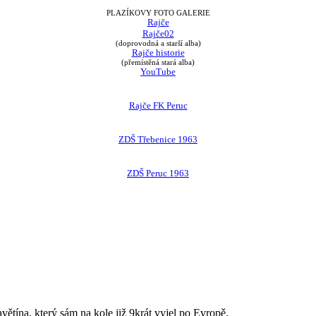
PLAZÍKOVY FOTO GALERIE
Rajče
Rajče02
(doprovodná a starší alba)
Rajče historie
(přemístěná stará alba)
YouTube
Rajče FK Peruc
ZDŠ Třebenice 1963
ZDŠ Peruc 1963
avětína, který sám na kole již 9krát vyjel po Evropě.