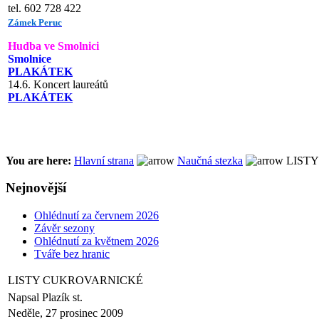
tel. 602 728 422
Zámek Peruc
Hudba ve Smolnici
Smolnice
PLAKÁTEK
14.6. Koncert laureátů
PLAKÁTEK
You are here:
Hlavní strana
Naučná stezka
LIST
Nejnovější
Ohlédnutí za červnem 2026
Závěr sezony
Ohlédnutí za květnem 2026
Tváře bez hranic
LISTY CUKROVARNICKÉ
Napsal Plazík st.
Neděle, 27 prosinec 2009