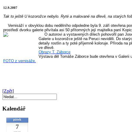
12.9.2007
Tak to ještě U kozorožce nebylo. Ryté a malované na dřevě, na starých f
Vernisáží v obvyklou dobu nedělního odpoledne byla 9. září otevřena posl
prostředí dvorku galerie přivítala asi 50 přítomných její majitelka paní Ko
O autorovi a vystavených dílech pohovořil pan Josef 
Galerie u kozorožce ještě na Peruci neviděli. Do sta
detaily rostlin a ty poté příjemně koloruje. Příroda na
ve dřevě.
Obrazy T. Záborce
Výstava děl Tomáše Záborce bude otevřena v Galerii u k
FOTO z vernisáže.
[Zpět]
Kalendář
pátek
7
srpen