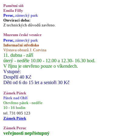
Pamětní síň
Emila Filly
Peruc,
zámecký park
Otevírací doba:
Z technických důvodů zavřeno.
Muzeum české vesnice
Peruc,
zámecký park
Informační středisko
Výstava obrazů J. Corvina
11. dubna - září
úterý - neděle 10.00 - 12.00 a 12.30- 16.30 hod.
V říjnu je otevřeno pouze o víkendech.
Vstupné:
Dospělí 40 Kč
Děti od 6 do 15 let a senioři 30 Kč
Zámek Pátek
Pátek nad Ohří
Otevřeno pátek - neděle
10 - 16 hodin
tel. 731 005 123
Zámek Pátek
Zámek Peruc
veřejnosti nepřístupný