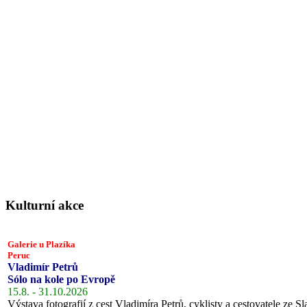
Kulturní akce
Galerie u Plazíka
Peruc
Vladimír Petrů
Sólo na kole po Evropě
15.8. - 31.10.2026
Výstava fotografií z cest Vladimíra Petrů, cyklisty a cestovatele ze Sl