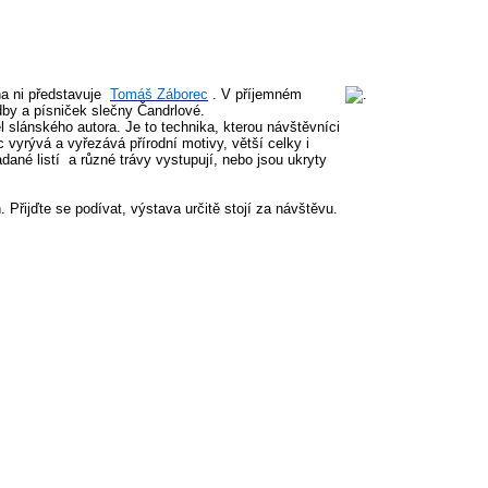
na ni představuje
Tomáš Záborec
. V příjemném
udby a písniček slečny Čandrlové.
slánského autora. Je to technika, kterou návštěvníci
vyrývá a vyřezává přírodní motivy, větší celky i
adané listí a různé trávy vystupují, nebo jsou ukryty
 Přijďte se podívat, výstava určitě stojí za návštěvu.