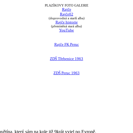
PLAZÍKOVY FOTO GALERIE
Rajče
Rajče02
(doprovodná a starší alba)
Rajče historie
(přemístěná stará alba)
YouTube
Rajče FK Peruc
ZDŠ Třebenice 1963
ZDŠ Peruc 1963
avětína, který sám na kole již 9krát vyjel po Evropě.