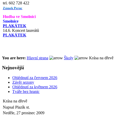
tel. 602 728 422
Zámek Peruc
Hudba ve Smolnici
Smolnice
PLAKÁTEK
14.6. Koncert laureátů
PLAKÁTEK
You are here:
Hlavní strana
Školy
Krása na dřevě
Nejnovější
Ohlédnutí za červnem 2026
Závěr sezony
Ohlédnutí za květnem 2026
Tváře bez hranic
Krása na dřevě
Napsal Plazík st.
Neděle, 27 prosinec 2009