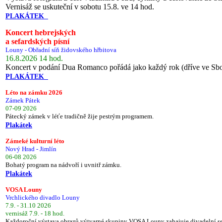
Vernisáž se uskuteční v sobotu 15.8. ve 14 hod.
PLAKÁTEK
Koncert hebrejských
a sefardských písní
Louny - Obřadní síň židovského hřbitova
16.8.2026 14 hod.
Koncert v podání Dua Romanco pořádá jako každý rok (dříve ve Sb
PLAKÁTEK
Léto na zámku 2026
Zámek Pátek
07-09 2026
Pátecký zámek v léťe tradičně žije pestrým programem.
Plakátek
Zámeké kulturní léto
Nový Hrad - Jimlín
06-08 2026
Bohatý program na nádvoří i uvnitř zámku.
Plakátek
VOSA Louny
Vrchlického divadlo Louny
7.9. - 31.10 2026
vernisáž 7.9. - 18 hod.
Každoroční výstava obrazů výtvarné skupiny VOSA Louny zahajuje divadelní s