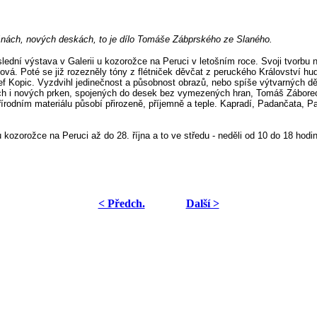
ošnách, nových deskách, to je dílo Tomáše Zábprského ze Slaného.
ední výstava v Galerii u kozorožce na Peruci v letošním roce. Svoji tvorbu 
picová. Poté se již rozezněly tóny z flétniček děvčat z peruckého Království h
Kopic. Vyzdvihl jedinečnost a působnost obrazů, nebo spíše výtvarných děl 
rých i nových prken, spojených do desek bez vymezených hran, Tomáš Záborec 
 přírodním materiálu působí přirozeně, příjemně a teple. Kapradí, Padančata, P
ozorožce na Peruci až do 28. října a to ve středu - neděli od 10 do 18 hodin.
< Předch.
Další >