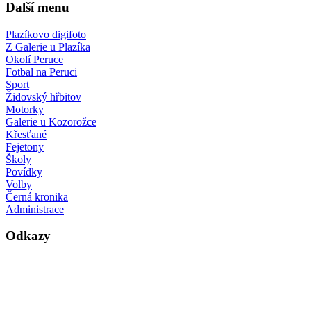
Další menu
Plazíkovo digifoto
Z Galerie u Plazíka
Okolí Peruce
Fotbal na Peruci
Sport
Židovský hřbitov
Motorky
Galerie u Kozorožce
Křesťané
Fejetony
Školy
Povídky
Volby
Černá kronika
Administrace
Odkazy