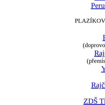
Peru
PLAZÍKOV
(doprovod
Raj
(přemís
Rajč
ZDŠ Tř