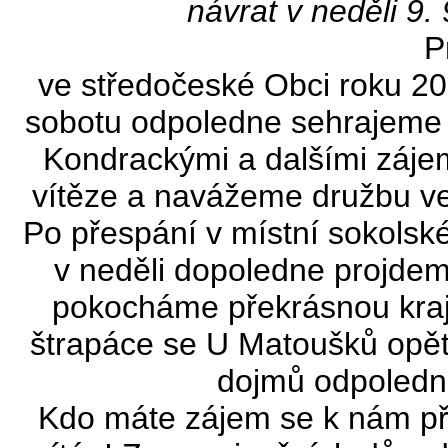
návrat v neděli 9.
P
ve středočeské Obci roku 2
sobotu odpoledne sehrajem
Kondrackými a dalšími záje
vítěze a navážeme družbu ve
Po přespání v místní sokolské
v neděli dopoledne projdeme
pokocháme překrásnou kraj
štrapáce se U Matoušků opět 
dojmů odpoledn
Kdo máte zájem se k nám při