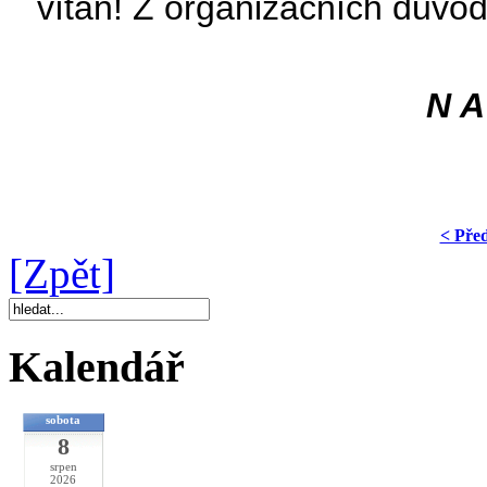
vítán! Z organizačních důvod
N A
< Pře
[Zpět]
Kalendář
sobota
8
srpen
2026