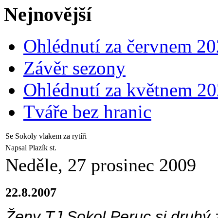
Nejnovější
Ohlédnutí za červnem 2
Závěr sezony
Ohlédnutí za květnem 2
Tváře bez hranic
Se Sokoly vlakem za rytíři
Napsal Plazík st.
Neděle, 27 prosinec 2009
22.8.2007
Ženy TJ Sokol Peruc si druhý 