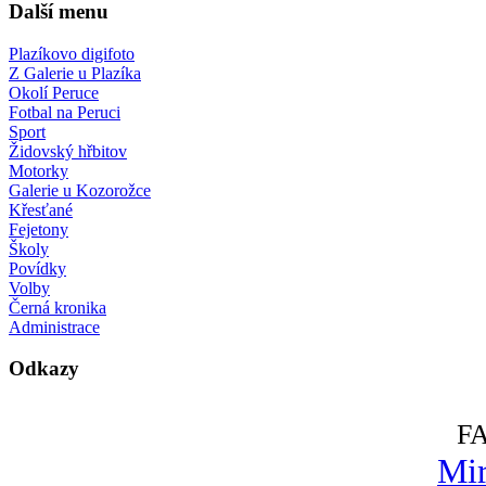
Další menu
Plazíkovo digifoto
Z Galerie u Plazíka
Okolí Peruce
Fotbal na Peruci
Sport
Židovský hřbitov
Motorky
Galerie u Kozorožce
Křesťané
Fejetony
Školy
Povídky
Volby
Černá kronika
Administrace
Odkazy
F
Mir