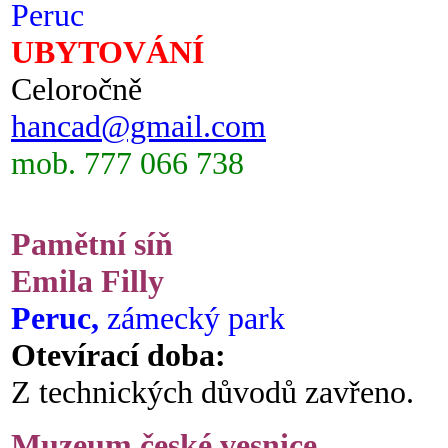
Peruc
UBYTOVÁNÍ
Celoročně
hancad@gmail.com
mob. 777 066 738
Pamětní síň
Emila Filly
Peruc,
zámecký park
Otevírací doba:
Z technických důvodů zavřeno.
Muzeum české vesnice