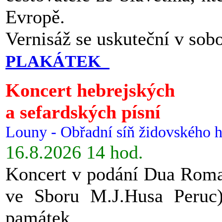
Evropě.
Vernisáž se uskuteční v sob
PLAKÁTEK
Koncert hebrejských
a sefardských písní
Louny - Obřadní síň židovského h
16.8.2026 14 hod.
Koncert v podání Dua Roman
ve Sboru M.J.Husa Peruc
památek.