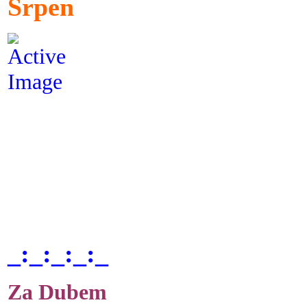
Srpen
_:_:_:_:_
Za Dubem