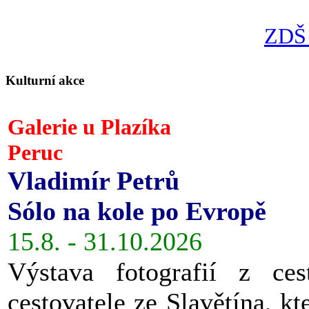
ZDŠ 
Kulturní akce
Galerie u Plazíka
Peruc
Vladimír Petrů
Sólo na kole po Evropě
15.8. - 31.10.2026
Výstava fotografií z ces
cestovatele ze Slavětína, kt