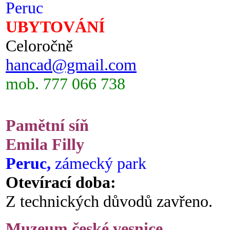
Peruc
UBYTOVÁNÍ
Celoročně
hancad@gmail.com
mob. 777 066 738
Pamětní síň
Emila Filly
Peruc,
zámecký park
Otevírací doba:
Z technických důvodů zavřeno.
Muzeum české vesnice