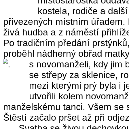
místostarostka oddáv
kostela, rodiče a další
přivezených místním úřadem.
živá hudba a z náměstí přihlí
Po tradičním předání prstýnků,
proběhl nádherný obřad matky
s novomanželi, kdy jim b
se střepy za sklenice, r
mezi kterými prý byla i j
utvořili kolem novomanž
manželskému tanci. Všem se sva
Štěstí začalo pršet až při odje
Svatba se živou dechovkou