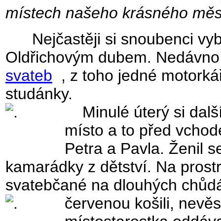
místech našeho krásného měs
Nejčastěji si snoubenci vybí
Oldřichovým dubem. Nedávno 
svateb
, z toho jedné motorká
studánky.
Minulé úterý si dalš
místo a to před vchod
Petra a Pavla. Ženil 
kamarádky z dětství. Na prostr
svatebčané na dlouhých chůdá
červenou košili, nevě