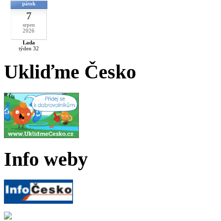
pátek
7
srpen
2026
Lada
týden 32
Ukliďme Česko
Info weby