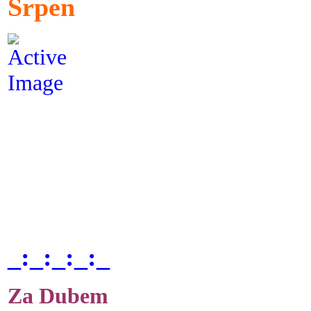
Srpen
_:_:_:_:_
Za Dubem