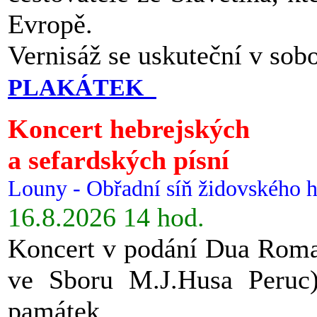
Evropě.
Vernisáž se uskuteční v sob
PLAKÁTEK
Koncert hebrejských
a sefardských písní
Louny - Obřadní síň židovského h
16.8.2026 14 hod.
Koncert v podání Dua Roman
ve Sboru M.J.Husa Peruc
památek.