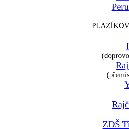
Peru
PLAZÍKOV
(doprovod
Raj
(přemís
Rajč
ZDŠ Tř