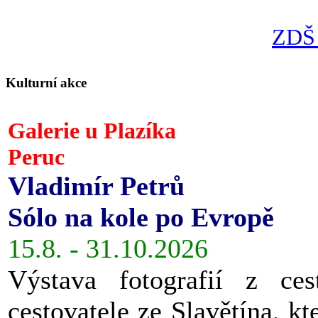
ZDŠ 
Kulturní akce
Galerie u Plazíka
Peruc
Vladimír Petrů
Sólo na kole po Evropě
15.8. - 31.10.2026
Výstava fotografií z ces
cestovatele ze Slavětína, kt