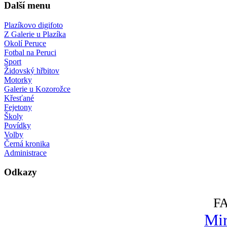
Další menu
Plazíkovo digifoto
Z Galerie u Plazíka
Okolí Peruce
Fotbal na Peruci
Sport
Židovský hřbitov
Motorky
Galerie u Kozorožce
Křesťané
Fejetony
Školy
Povídky
Volby
Černá kronika
Administrace
Odkazy
F
Mir