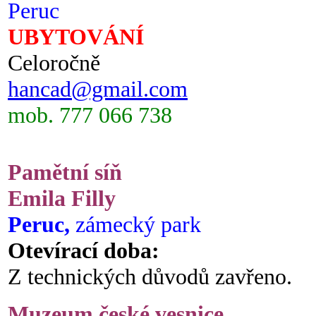
Peruc
UBYTOVÁNÍ
Celoročně
hancad@gmail.com
mob. 777 066 738
Pamětní síň
Emila Filly
Peruc,
zámecký park
Otevírací doba:
Z technických důvodů zavřeno.
Muzeum české vesnice