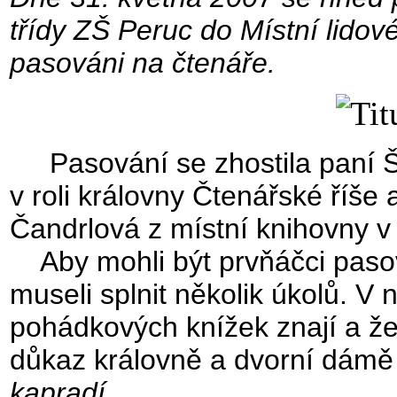
třídy ZŠ Peruc do Místní lidov
pasováni na čtenáře.
Pasování se zhostila paní Š
v roli královny Čtenářské říše 
Čandrlová z místní knihovny v
Aby mohli být prvňáčci pasován
museli splnit několik úkolů. V 
pohádkových knížek znají a že 
důkaz královně a dvorní dámě
kapradí
.