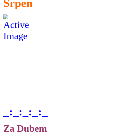
Srpen
_:_:_:_:_
Za Dubem