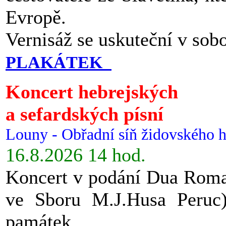
Evropě.
Vernisáž se uskuteční v sob
PLAKÁTEK
Koncert hebrejských
a sefardských písní
Louny - Obřadní síň židovského h
16.8.2026 14 hod.
Koncert v podání Dua Roman
ve Sboru M.J.Husa Peruc
památek.