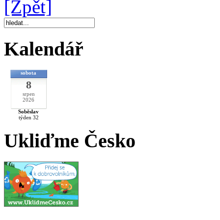
[Zpět]
Kalendář
sobota
8
srpen
2026
Soběslav
týden 32
Ukliďme Česko