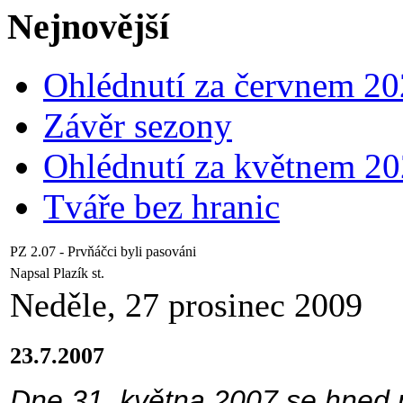
Nejnovější
Ohlédnutí za červnem 2
Závěr sezony
Ohlédnutí za květnem 2
Tváře bez hranic
PZ 2.07 - Prvňáčci byli pasováni
Napsal Plazík st.
Neděle, 27 prosinec 2009
23.7.2007
Dne 31. května 2007 se hned p