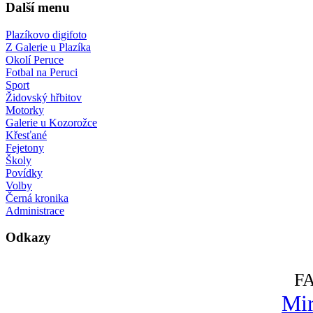
Další menu
Plazíkovo digifoto
Z Galerie u Plazíka
Okolí Peruce
Fotbal na Peruci
Sport
Židovský hřbitov
Motorky
Galerie u Kozorožce
Křesťané
Fejetony
Školy
Povídky
Volby
Černá kronika
Administrace
Odkazy
F
Mir