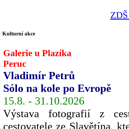
ZDŠ 
Kulturní akce
Galerie u Plazíka
Peruc
Vladimír Petrů
Sólo na kole po Evropě
15.8. - 31.10.2026
Výstava fotografií z ces
cestovatele ze Slavětína, kt