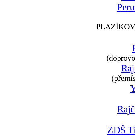
Peru
PLAZÍKOV
(doprovod
Raj
(přemís
Rajč
ZDŠ Tř