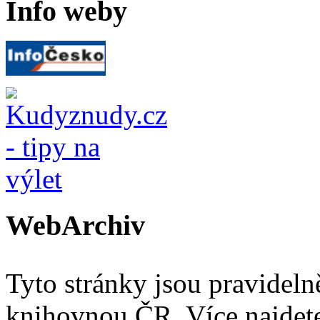
Info weby
WebArchiv
Tyto stránky jsou pravidel
knihovnou ČR. Více najde