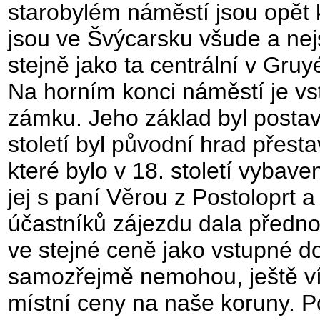
starobylém náměstí jsou opět
jsou ve Švýcarsku všude a ne
stejně jako ta centrální v Gruy
Na horním konci náměstí je vs
zámku.
Jeho základ byl postav
století byl původní hrad přest
které bylo v 18. století vybav
jej s paní Věrou z Postoloprt a
účastníků zájezdu dala předno
ve stejné ceně jako vstupné do
samozřejmě nemohou, ještě víc
místní ceny na naše koruny. 