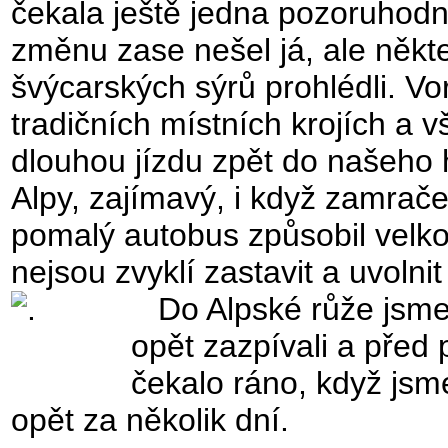
čekala ještě jedna pozoruhodn
změnu zase nešel já, ale někte
švýcarských sýrů prohlédli. Vo
tradičních místních krojích a 
dlouhou jízdu zpět do našeho 
Alpy, zajímavý, i když zamrač
pomalý autobus způsobil velkou
nejsou zvyklí zastavit a uvolni
Do Alpské růže jsme p
opět zazpívali a před 
čekalo ráno, když jsm
opět za několik dní.