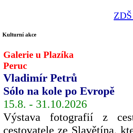
ZDŠ 
Kulturní akce
Galerie u Plazíka
Peruc
Vladimír Petrů
Sólo na kole po Evropě
15.8. - 31.10.2026
Výstava fotografií z ces
cestovatele ze Slavětína, kt