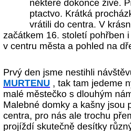
některé dokonce živé. P
ptactvo. Krátká prochá
vrátili do centra. V krás
začátkem 16. století pohřben i
v centru města a pohled na dř
Prvý den jsme nestihli návště
MURTENU
, tak tam jedeme n
malé městečko s dlouhým námě
Malebné domky a kašny jsou p
centra, pro nás ale trochu př
projíždí skutečně desítky různ