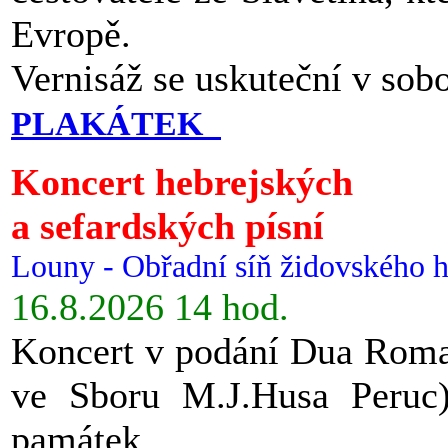
Evropě.
Vernisáž se uskuteční v sob
PLAKÁTEK
Koncert hebrejských
a sefardských písní
Louny - Obřadní síň židovského h
16.8.2026 14 hod.
Koncert v podání Dua Roman
ve Sboru M.J.Husa Peruc
památek.