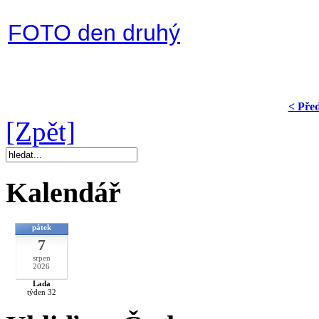
FOTO den druhý
< Pře
[Zpět]
Kalendář
pátek
7
srpen
2026
Lada
týden 32