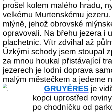
prošel kolem malého hradu, nyn
velkému Murtenskému jezeru.
mlýně, jehož obrovské mlýnské 
opravovali. Na břehu jezera i 
plachetnic. Vítr zdvihal až půl
Úzkými schody jsem stoupal zp
za mnou houkal přistávající tr
jezerech je lodní doprava sa
malým městečkem a jedeme na 
GRUYÉRES
je vid
kopci uprostřed roviny
po chodníčku od parko