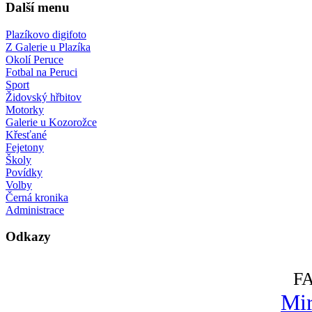
Další menu
Plazíkovo digifoto
Z Galerie u Plazíka
Okolí Peruce
Fotbal na Peruci
Sport
Židovský hřbitov
Motorky
Galerie u Kozorožce
Křesťané
Fejetony
Školy
Povídky
Volby
Černá kronika
Administrace
Odkazy
F
Mir