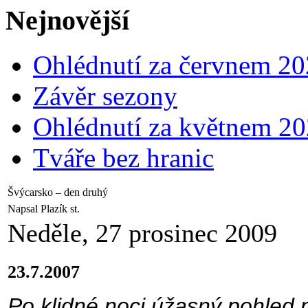
Nejnovější
Ohlédnutí za červnem 2
Závěr sezony
Ohlédnutí za květnem 2
Tváře bez hranic
Švýcarsko – den druhý
Napsal Plazík st.
Neděle, 27 prosinec 2009
23.7.2007
Po klidné noci úžasný pohled