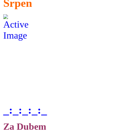
Srpen
_:_:_:_:_
Za Dubem