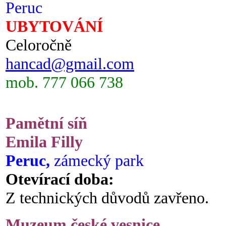
Peruc
UBYTOVÁNÍ
Celoročně
hancad@gmail.com
mob. 777 066 738
Pamětní síň
Emila Filly
Peruc,
zámecký park
Otevírací doba:
Z technických důvodů zavřeno.
Muzeum české vesnice