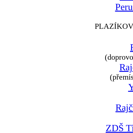
Peru
PLAZÍKOV
(doprovod
Raj
(přemís
Rajč
ZDŠ Tř