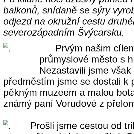
balkonů, snídaně se sýry vyr
odjezd na okružní cestu druh
severozápadním Švýcarsku.
Prvým našim cíle
průmyslové město s h
Nezastavili jsme však
předměstím jsme se dostali k
pěkným muzeem a malou botan
známý paní Vorudové z přelomu 
Prošli jsme cestou od tr