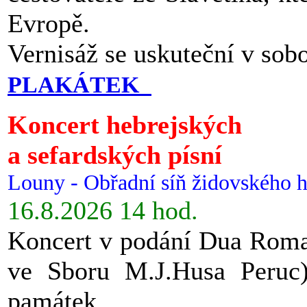
Evropě.
Vernisáž se uskuteční v sob
PLAKÁTEK
Koncert hebrejských
a sefardských písní
Louny - Obřadní síň židovského h
16.8.2026 14 hod.
Koncert v podání Dua Roman
ve Sboru M.J.Husa Peruc
památek.