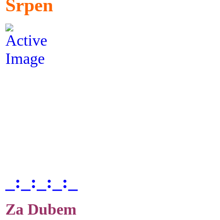
Srpen
_:_:_:_:_
Za Dubem