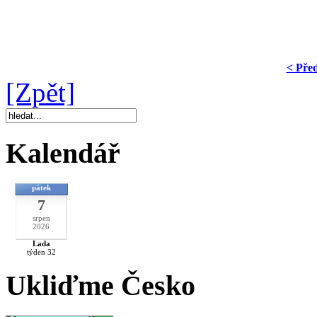
< Pře
[Zpět]
Kalendář
pátek
7
srpen
2026
Lada
týden 32
Ukliďme Česko