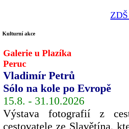
ZDŠ 
Kulturní akce
Galerie u Plazíka
Peruc
Vladimír Petrů
Sólo na kole po Evropě
15.8. - 31.10.2026
Výstava fotografií z ces
cestovatele ze Slavětína, kt