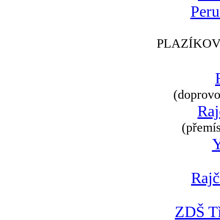
Peru
PLAZÍKOV
(doprovod
Raj
(přemís
Rajč
ZDŠ Tř