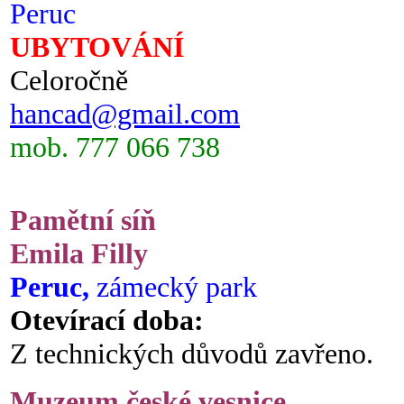
Peruc
UBYTOVÁNÍ
Celoročně
hancad@gmail.com
mob. 777 066 738
Pamětní síň
Emila Filly
Peruc,
zámecký park
Otevírací doba:
Z technických důvodů zavřeno.
Muzeum české vesnice