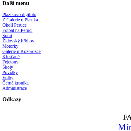
Další menu
Plazíkovo digifoto
Z Galerie u Plazíka
Okolí Peruce
Fotbal na Peruci
Sport
Židovský hřbitov
Motorky
Galerie u Kozorožce
Křesťané
Fejetony
Školy
Povídky
Volby
Černá kronika
Administrace
Odkazy
F
Mir