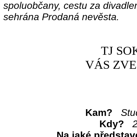
spoluobčany, cestu za divad
sehrána Prodaná nevěsta.
TJ SO
VÁS ZVE
Kam?
Stu
Kdy?
Na jaké představ