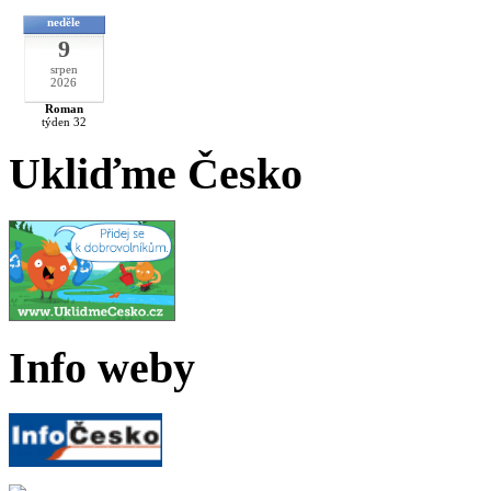
neděle
9
srpen
2026
Roman
týden 32
Ukliďme Česko
Info weby