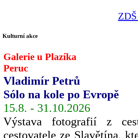
ZDŠ 
Kulturní akce
Galerie u Plazíka
Peruc
Vladimír Petrů
Sólo na kole po Evropě
15.8. - 31.10.2026
Výstava fotografií z ces
cestovatele ze Slavětína, kt