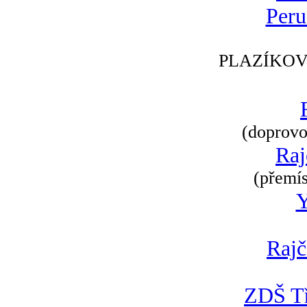
Peru
PLAZÍKOV
(doprovod
Raj
(přemís
Rajč
ZDŠ Tř