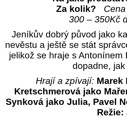
Za kolik?
Cena 
300 – 350Kč d
Jeníkův dobrý původ jako kap
nevěstu a ještě se stát správ
jelikož se hraje s Antonínem
dopadne, jak
Hrají a zpívají:
Marek 
Kretschmerová jako Mařen
Synková jako Julia, Pavel N
Režie: