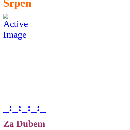
Srpen
_:_:_:_:_
Za Dubem