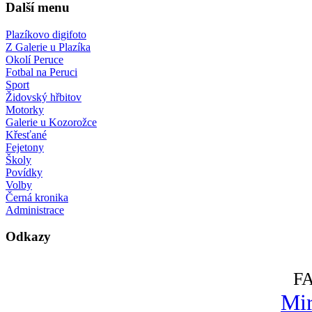
Další menu
Plazíkovo digifoto
Z Galerie u Plazíka
Okolí Peruce
Fotbal na Peruci
Sport
Židovský hřbitov
Motorky
Galerie u Kozorožce
Křesťané
Fejetony
Školy
Povídky
Volby
Černá kronika
Administrace
Odkazy
F
Mir