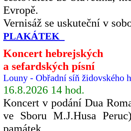
Evropě.
Vernisáž se uskuteční v sob
PLAKÁTEK
Koncert hebrejských
a sefardských písní
Louny - Obřadní síň židovského h
16.8.2026 14 hod.
Koncert v podání Dua Roman
ve Sboru M.J.Husa Peruc
památek.