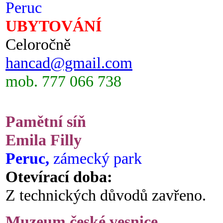
Peruc
UBYTOVÁNÍ
Celoročně
hancad@gmail.com
mob. 777 066 738
Pamětní síň
Emila Filly
Peruc,
zámecký park
Otevírací doba:
Z technických důvodů zavřeno.
Muzeum české vesnice