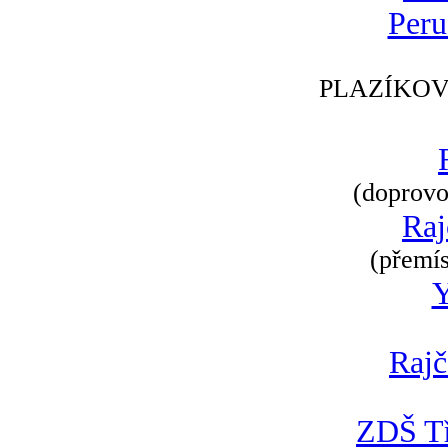
Peru
PLAZÍKOV
(doprovod
Raj
(přemís
Rajč
ZDŠ Tř