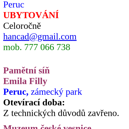
Peruc
UBYTOVÁNÍ
Celoročně
hancad@gmail.com
mob. 777 066 738
Pamětní síň
Emila Filly
Peruc,
zámecký park
Otevírací doba:
Z technických důvodů zavřeno.
Muzeum české vesnice