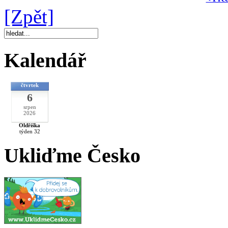
[Zpět]
Kalendář
čtvrtek
6
srpen
2026
Oldřiška
týden 32
Ukliďme Česko