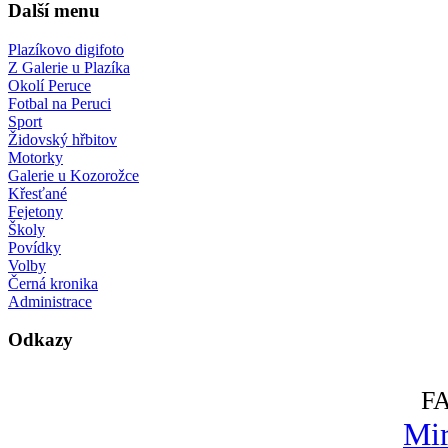
Další menu
Plazíkovo digifoto
Z Galerie u Plazíka
Okolí Peruce
Fotbal na Peruci
Sport
Židovský hřbitov
Motorky
Galerie u Kozorožce
Křesťané
Fejetony
Školy
Povídky
Volby
Černá kronika
Administrace
Odkazy
F
Mir