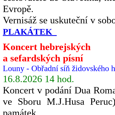
Evropě.
Vernisáž se uskuteční v sob
PLAKÁTEK
Koncert hebrejských
a sefardských písní
Louny - Obřadní síň židovského h
16.8.2026 14 hod.
Koncert v podání Dua Roman
ve Sboru M.J.Husa Peruc
památek.