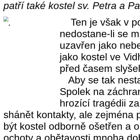
patří také kostel sv. Petra a Pa
Ten je však v po
nedostane-li se 
uzavřen jako neb
jako kostel ve Vidh
před časem slyšeli
Aby se tak nesta
Spolek na záchran
hrozící tragédii 
shánět kontakty, ale zejména 
být kostel odborně ošetřen a 
ochoty a obětavosti mnoha dob