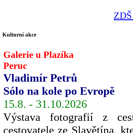
ZDŠ 
Kulturní akce
Galerie u Plazíka
Peruc
Vladimír Petrů
Sólo na kole po Evropě
15.8. - 31.10.2026
Výstava fotografií z ces
cestovatele ze Slavětína, kt