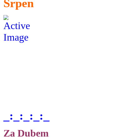
Srpen
_:_:_:_:_
Za Dubem