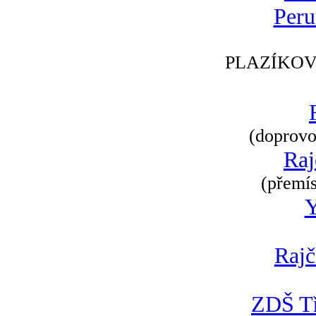
Peru
PLAZÍKOV
(doprovod
Raj
(přemís
Rajč
ZDŠ Tř