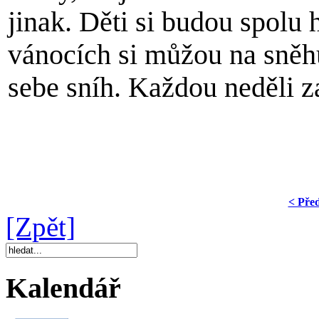
jinak. Děti si budou spolu 
vánocích si můžou na sněhu
sebe sníh. Každou neděli z
I.Vav
< Pře
[Zpět]
Kalendář