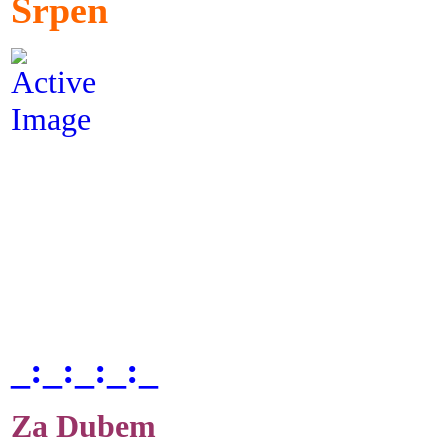
Srpen
_:_:_:_:_
Za Dubem