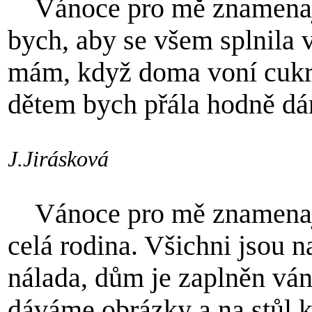
Vánoce pro mě znamenají t
bych, aby se všem splnila v
mám, když doma voní cukr
dětem bych přála hodně dá
J.Jirásková
Vánoce pro mě znamenají
celá rodina. Všichni jsou n
nálada, dům je zaplněn vá
dáváme obrázky a na stůl 