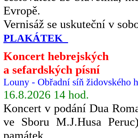
Evropě.
Vernisáž se uskuteční v sob
PLAKÁTEK
Koncert hebrejských
a sefardských písní
Louny - Obřadní síň židovského h
16.8.2026 14 hod.
Koncert v podání Dua Roman
ve Sboru M.J.Husa Peruc
památek.