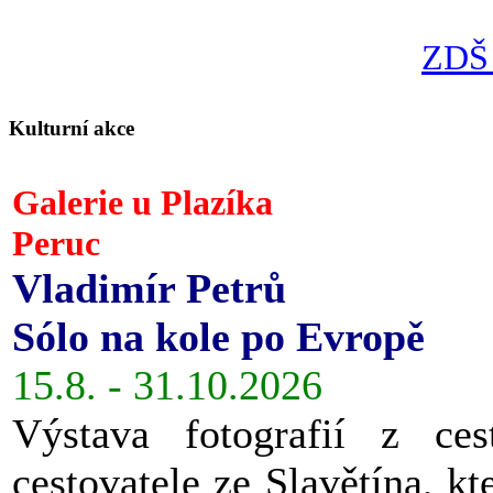
ZDŠ 
Kulturní akce
Galerie u Plazíka
Peruc
Vladimír Petrů
Sólo na kole po Evropě
15.8. - 31.10.2026
Výstava fotografií z ces
cestovatele ze Slavětína, kt