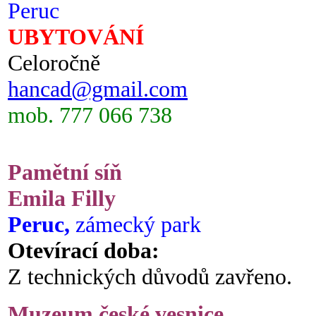
Peruc
UBYTOVÁNÍ
Celoročně
hancad@gmail.com
mob. 777 066 738
Pamětní síň
Emila Filly
Peruc,
zámecký park
Otevírací doba:
Z technických důvodů zavřeno.
Muzeum české vesnice