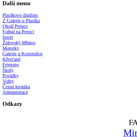
Další menu
Plazíkovo digifoto
Z Galerie u Plazíka
Okolí Peruce
Fotbal na Peruci
Sport
Židovský hřbitov
Motorky
Galerie u Kozorožce
Křesťané
Fejetony
Školy
Povídky
Volby
Černá kronika
Administrace
Odkazy
F
Mir