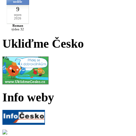
neděle
9
srpen
2026
Roman
týden 32
Ukliďme Česko
Info weby