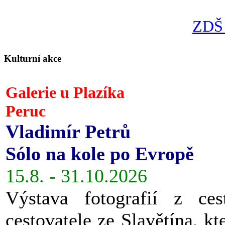
ZDŠ 
Kulturní akce
Galerie u Plazíka
Peruc
Vladimír Petrů
Sólo na kole po Evropě
15.8. - 31.10.2026
Výstava fotografií z ces
cestovatele ze Slavětína, kt