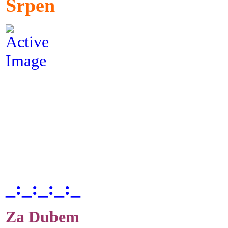
Srpen
_:_:_:_:_
Za Dubem