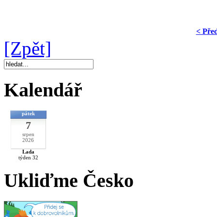
< Pře
[Zpět]
Kalendář
pátek
7
srpen
2026
Lada
týden 32
Ukliďme Česko