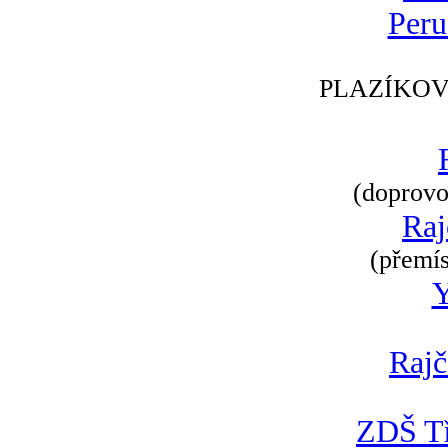
Peru
PLAZÍKOV
(doprovod
Raj
(přemís
Rajč
ZDŠ Tř