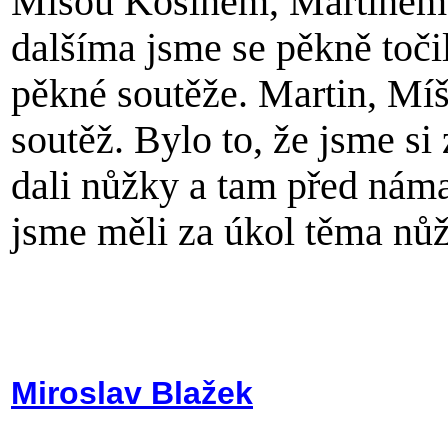
Míšou Košínem, Martinem 
dalšíma jsme se pěkně toči
pěkné soutěže. Martin, Míš
soutěž. Bylo to, že jsme si
dali nůžky a tam před nám
jsme měli za úkol těma nů
Miroslav Blažek