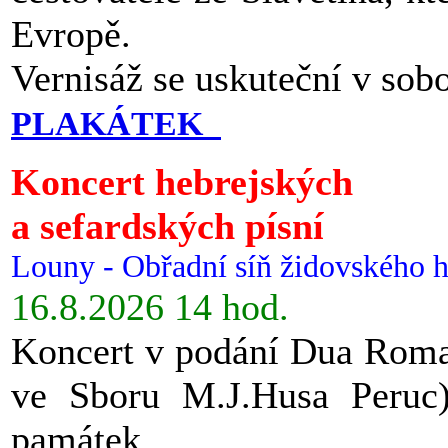
Evropě.
Vernisáž se uskuteční v sob
PLAKÁTEK
Koncert hebrejských
a sefardských písní
Louny - Obřadní síň židovského h
16.8.2026 14 hod.
Koncert v podání Dua Roman
ve Sboru M.J.Husa Peruc
památek.