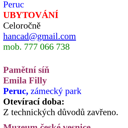
Peruc
UBYTOVÁNÍ
Celoročně
hancad@gmail.com
mob. 777 066 738
Pamětní síň
Emila Filly
Peruc,
zámecký park
Otevírací doba:
Z technických důvodů zavřeno.
Muzeum české vesnice