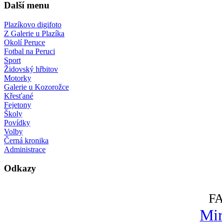
Další menu
Plazíkovo digifoto
Z Galerie u Plazíka
Okolí Peruce
Fotbal na Peruci
Sport
Židovský hřbitov
Motorky
Galerie u Kozorožce
Křesťané
Fejetony
Školy
Povídky
Volby
Černá kronika
Administrace
Odkazy
F
Mir