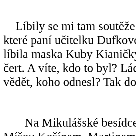
Líbily se mi tam soutěže 
které paní učitelku Dufkov
líbila maska Kuby Kianičk
čert. A víte, kdo to byl? L
vědět, koho odnesl? Tak d
Na Mikulášské besídce 