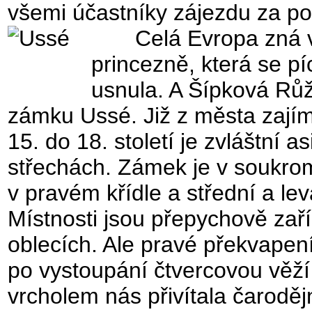
všemi účastníky zájezdu za p
Celá Evropa zná 
princezně, která se pí
usnula. A Šípková Rů
zámku Ussé. Již z města zajím
15. do 18. století je zvláštní a
střechách. Zámek je v soukromý
v pravém křídle a střední a lev
Místnosti jsou přepychově zaří
oblecích. Ale pravé překvapen
po vystoupání čtvercovou věží
vrcholem nás přivítala čaroděj