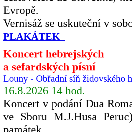
Evropě.
Vernisáž se uskuteční v sob
PLAKÁTEK
Koncert hebrejských
a sefardských písní
Louny - Obřadní síň židovského h
16.8.2026 14 hod.
Koncert v podání Dua Roman
ve Sboru M.J.Husa Peruc
památek.