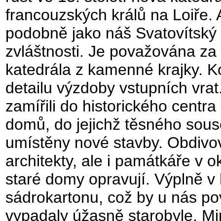
francouzských králů na Loiře. 
podobně jako náš Svatovítský 
zvláštnosti. Je považována za n
katedrála z kamenné krajky. 
detailu výzdoby vstupních vrat
zamířili do historického centr
domů, do jejichž těsného souse
umístěny nové stavby. Obdivo
architekty, ale i památkáře v o
staré domy opravují. Výplně v
sádrokartonu, což by u nás po
vypadaly úžasně starobyle. Min