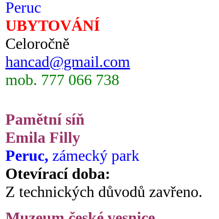
Peruc
UBYTOVÁNÍ
Celoročně
hancad@gmail.com
mob. 777 066 738
Pamětní síň
Emila Filly
Peruc,
zámecký park
Otevírací doba:
Z technických důvodů zavřeno.
Muzeum české vesnice