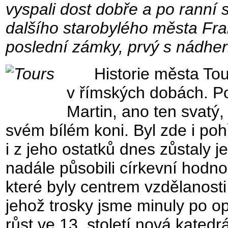
vyspali dost dobře a po ranní 
dalšího starobylého města Fra
poslední zámky, prvý s nádher
Historie města Tou
v římských dobách. Pot
Martin, ano ten svatý, 
svém bílém koni. Byl zde i poh
i z jeho ostatků dnes zůstaly 
nadále působili církevní hodnos
které byly centrem vzdělanosti j
jehož trosky jsme minuly po o
růst ve 13. století nová kated