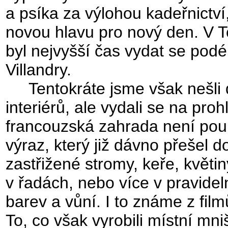
a psíka za výlohou kadeřnictví
novou hlavu pro nový den. V To
byl nejvyšší čas vydat se pod
Villandry.
Tentokráte jsme však nešli 
interiérů, ale vydali se na pro
francouzská zahrada není pou
výraz, který již dávno přešel 
zastřižené stromy, keře, květi
v řadách, nebo více v pravide
barev a vůní. I to známe z film
To, co však vyrobili místní mni