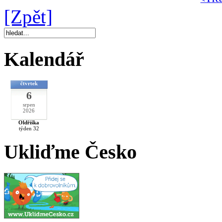
[Zpět]
Kalendář
čtvrtek
6
srpen
2026
Oldřiška
týden 32
Ukliďme Česko