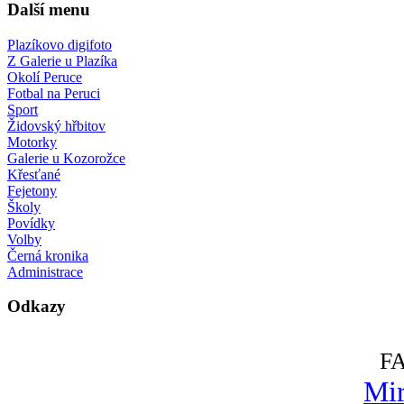
Další menu
Plazíkovo digifoto
Z Galerie u Plazíka
Okolí Peruce
Fotbal na Peruci
Sport
Židovský hřbitov
Motorky
Galerie u Kozorožce
Křesťané
Fejetony
Školy
Povídky
Volby
Černá kronika
Administrace
Odkazy
F
Mir