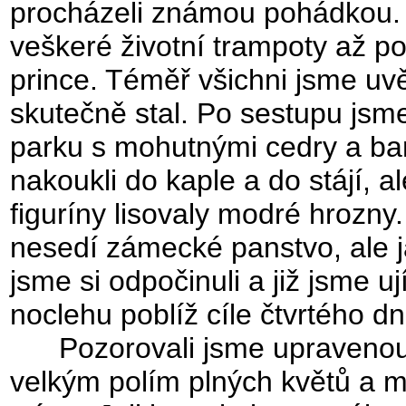
procházeli známou pohádkou.
veškeré životní trampoty až p
prince. Téměř všichni jsme uvě
skutečně stal. Po sestupu jsme
parku s mohutnými cedry a 
nakoukli do kaple a do stájí, a
figuríny lisovaly modré hrozny.
nesedí zámecké panstvo, ale 
jsme si odpočinuli a již jsme u
noclehu poblíž cíle čtvrtého dn
Pozorovali jsme upravenou 
velkým polím plných květů a m