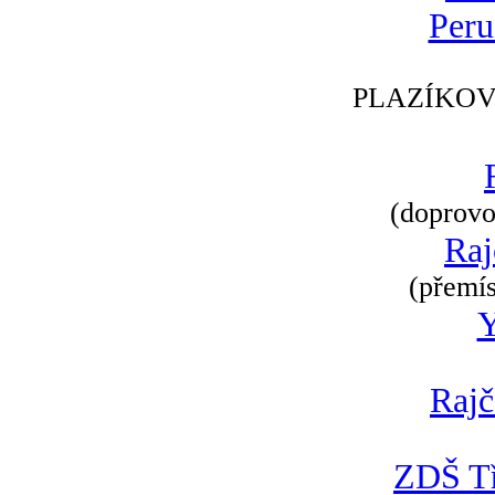
Peru
PLAZÍKOV
(doprovod
Raj
(přemís
Rajč
ZDŠ Tř