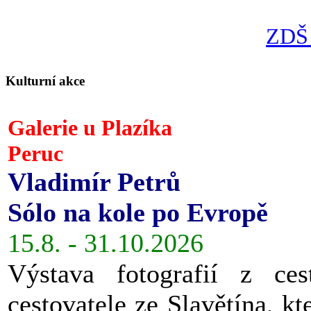
ZDŠ 
Kulturní akce
Galerie u Plazíka
Peruc
Vladimír Petrů
Sólo na kole po Evropě
15.8. - 31.10.2026
Výstava fotografií z ces
cestovatele ze Slavětína, kt