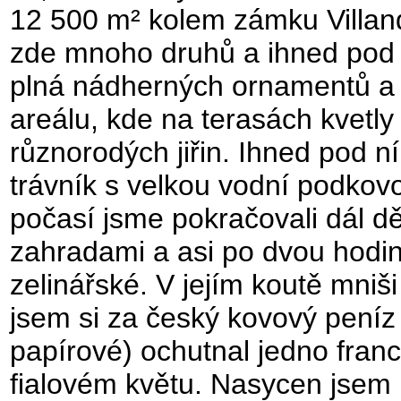
12 500 m² kolem zámku Villan
zde mnoho druhů a ihned pod v
plná nádherných ornamentů a 
areálu, kde na terasách kvetl
různorodých jiřin. Ihned pod n
trávník s velkou vodní podko
počasí jsme pokračovali dál dě
zahradami a asi po dvou hodin
zelinářské. V jejím koutě mniši
jsem si za český kovový peníz 
papírové) ochutnal jedno franc
fialovém květu. Nasycen jsem 