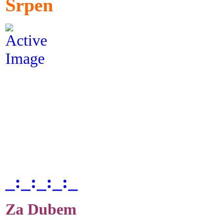
Srpen
_:_:_:_:_
Za Dubem