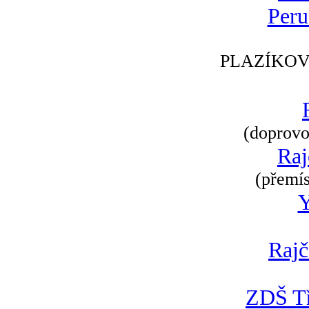
Peru
PLAZÍKOV
(doprovod
Raj
(přemís
Rajč
ZDŠ Tř