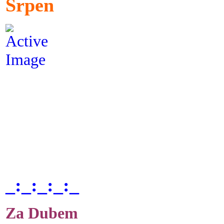
Srpen
_:_:_:_:_
Za Dubem