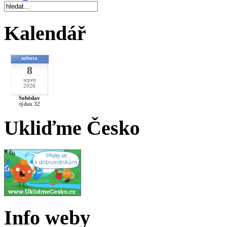
Kalendář
sobota
8
srpen
2026
Soběslav
týden 32
Ukliďme Česko
Info weby