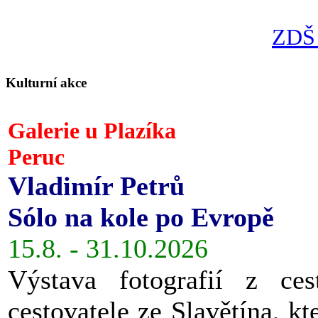
ZDŠ 
Kulturní akce
Galerie u Plazíka
Peruc
Vladimír Petrů
Sólo na kole po Evropě
15.8. - 31.10.2026
Výstava fotografií z ces
cestovatele ze Slavětína, kt