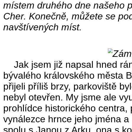
místem druhého dne našeho put
Cher. Konečně, můžete se po
navštívených míst.
Jak jsem již napsal hned ráno
bývalého královského města B
přijeli příliš brzy, parkoviště 
nebyl otevřen. My jsme ale vyu
prohlídce historického centra
vynálezce hrnce jeho jména a p
spolu s Janou z Arku, ona s ko