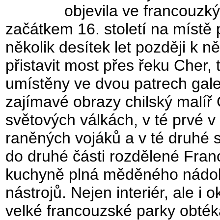
objevila ve francouzk
začátkem 16. století na místě
několik desítek let později k 
přistavit most přes řeku Cher,
umístěny ve dvou patrech galer
zajímavé obrazy chilský malíř 
světových válkách, v té prvé v
raněných vojáků a v té druhé s
do druhé části rozdělené Franc
kuchyně plná měděného nádobí
nástrojů. Nejen interiér, ale i 
velké francouzské parky obték