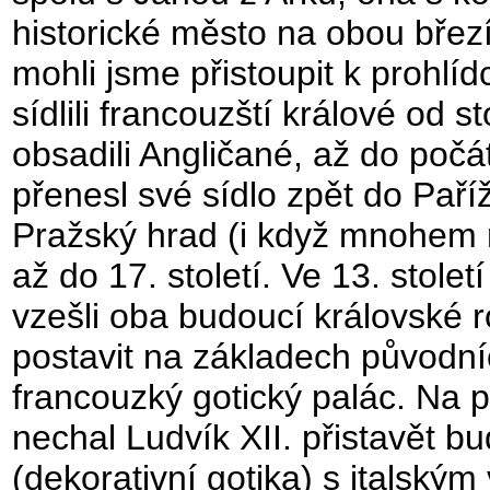
historické město na obou břez
mohli jsme přistoupit k prohlí
sídlili francouzští králové od s
obsadili Angličané, až do počát
přenesl své sídlo zpět do Paří
Pražský hrad (i když mnohem 
až do 17. století. Ve 13. stole
vzešli oba budoucí královské r
postavit na základech původníc
francouzký gotický palác. Na p
nechal Ludvík XII. přistavět b
(dekorativní gotika) s italský