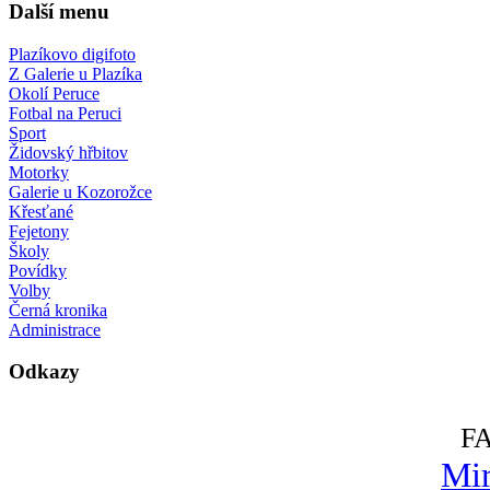
Další menu
Plazíkovo digifoto
Z Galerie u Plazíka
Okolí Peruce
Fotbal na Peruci
Sport
Židovský hřbitov
Motorky
Galerie u Kozorožce
Křesťané
Fejetony
Školy
Povídky
Volby
Černá kronika
Administrace
Odkazy
F
Mir