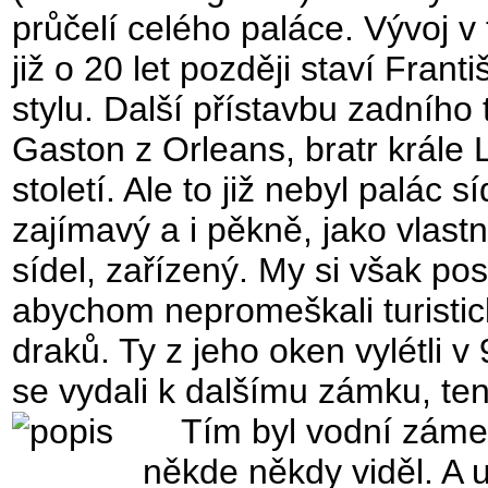
průčelí celého paláce. Vývoj v 
již o 20 let později staví Frant
stylu. Další přístavbu zadního 
Gaston z Orleans, bratr krále L
století. Ale to již nebyl palác 
zajímavý a i pěkně, jako vlast
sídel, zařízený. My si však po
abychom nepromeškali turistic
draků. Ty z jeho oken vylétli v
se vydali k dalšímu zámku, ten
Tím byl vodní záme
někde někdy viděl. A u