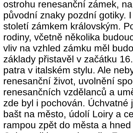
ostrohu renesanční zámek, na 
původní znaky pozdní gotiky. I
století zámkem královským. Po
rodiny, včetně několika budouc
vliv na vzhled zámku měl budouc
základy přistavěl v začátku 16.
patra v italském stylu. Ale neby
renesanční život, uvolnění sp
renesančních vzdělanců a uměl
zde byl i pochován. Úchvatné 
bašt na město, údolí Loiry a ce
rampou zpět do města a hned po