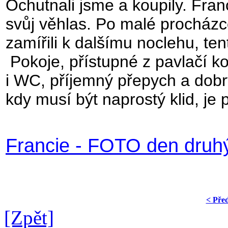
Ochutnali jsme a koupily. Fra
svůj věhlas. Po malé procház
zamířili k dalšímu noclehu, te
Pokoje, přístupné z pavlačí k
i WC, příjemný přepych a dobrý
kdy musí být naprostý klid, je
Francie - FOTO den druh
< Pře
[Zpět]