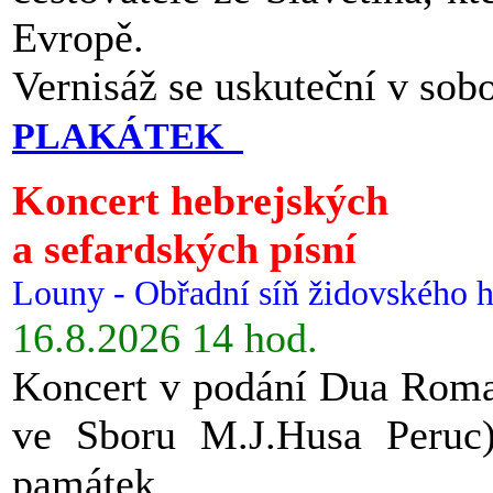
Evropě.
Vernisáž se uskuteční v sob
PLAKÁTEK
Koncert hebrejských
a sefardských písní
Louny - Obřadní síň židovského h
16.8.2026 14 hod.
Koncert v podání Dua Roman
ve Sboru M.J.Husa Peruc
památek.