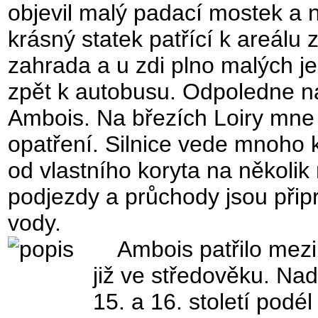
objevil malý padací mostek a 
krásný statek patřící k areálu
zahrada a u zdi plno malých ješ
zpět k autobusu. Odpoledne ná
Ambois. Na březích Loiry mne 
opatření. Silnice vede mnoho k
od vlastního koryta na několi
podjezdy a průchody jsou přip
vody.
Ambois patřilo mezi m
již ve středověku. Na
15. a 16. století podé