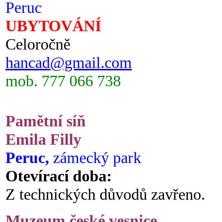
Peruc
UBYTOVÁNÍ
Celoročně
hancad@gmail.com
mob. 777 066 738
Pamětní síň
Emila Filly
Peruc,
zámecký park
Otevírací doba:
Z technických důvodů zavřeno.
Muzeum české vesnice