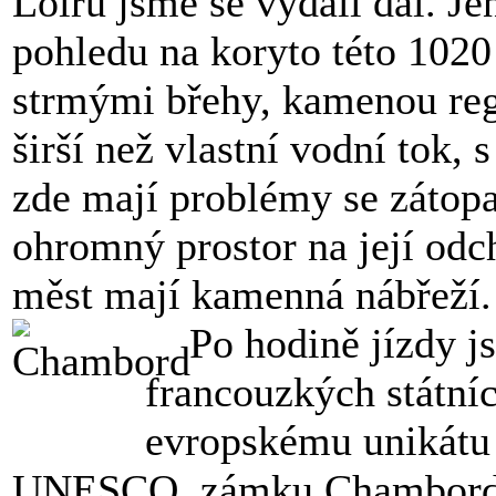
Loiru jsme se vydali dál. Je
pohledu na koryto této 102
strmými břehy, kamenou regu
širší než vlastní vodní tok,
zde mají problémy se zátopa
ohromný prostor na její odc
měst mají kamenná nábřeží.
Po hodině jízdy jsm
francouzkých státní
evropskému unikátu
UNESCO, zámku Chambord. 