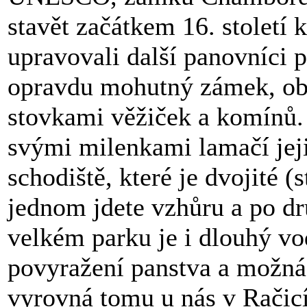
stavět začátkem 16. století k
upravovali další panovníci pr
opravdu mohutný zámek, ob
stovkami věžiček a komínů. 
svými milenkami lamačí jejic
schodiště, které je dvojité (
jednom jdete vzhůru a po d
velkém parku je i dlouhý vod
povyražení panstva a možná i
vyrovná tomu u nás v Račic