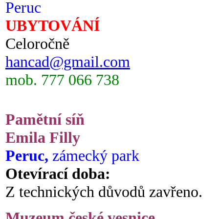
Peruc
UBYTOVÁNÍ
Celoročně
hancad@gmail.com
mob. 777 066 738
Pamětní síň
Emila Filly
Peruc,
zámecký park
Otevírací doba:
Z technických důvodů zavřeno.
Muzeum české vesnice