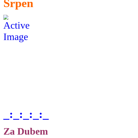
Srpen
_:_:_:_:_
Za Dubem