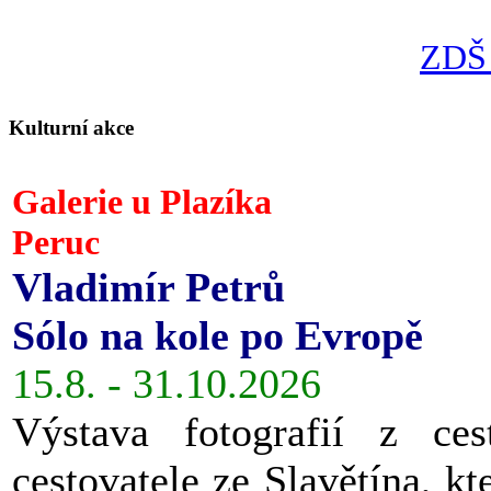
ZDŠ 
Kulturní akce
Galerie u Plazíka
Peruc
Vladimír Petrů
Sólo na kole po Evropě
15.8. - 31.10.2026
Výstava fotografií z ces
cestovatele ze Slavětína, kt