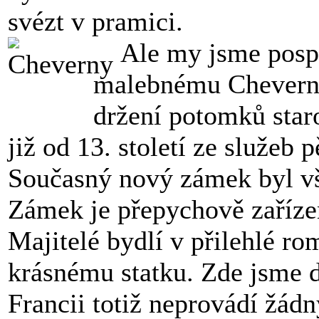
svézt v pramici.
Ale my jsme pospíc
malebnému Cheverny
držení potomků star
již od 13. století ze služeb
Současný nový zámek byl vš
Zámek je přepychově zařízen
Majitelé bydlí v přilehlé ro
krásnému statku. Zde jsme d
Francii totiž neprovádí žád