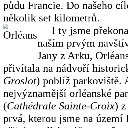
půdu Francie. Do našeho cíle
několik set kilometrů.
I ty jsme překonali
naším prvým navští
Jany z Arku, Orléans
přivítala na nádvoří histor
Groslot
) poblíž parkoviště.
nejvýznamější orléanské pam
(
Cathédrale Sainte-Croix
) z
prvá, kterou jsme na území F