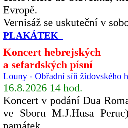
Evropě.
Vernisáž se uskuteční v sob
PLAKÁTEK
Koncert hebrejských
a sefardských písní
Louny - Obřadní síň židovského h
16.8.2026 14 hod.
Koncert v podání Dua Roman
ve Sboru M.J.Husa Peruc
památek.