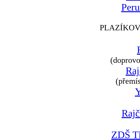
Peru
PLAZÍKOV
(doprovod
Raj
(přemís
Rajč
ZDŠ Tř