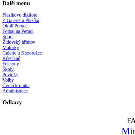
Další menu
Plazíkovo digifoto
Z Galerie u Plazíka
Okolí Peruce
Fotbal na Peruci
Sport
Židovský hřbitov
Motorky
Galerie u Kozorožce
Křesťané
Fejetony
Školy
Povídky
Volby
Černá kronika
Administrace
Odkazy
F
Mir