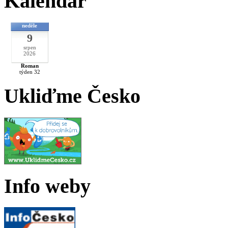
Kalendář
neděle
9
srpen
2026
Roman
týden 32
Ukliďme Česko
Info weby