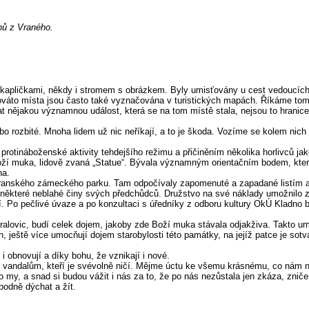
nů z Vraného.
pličkami, někdy i stromem s obrázkem. Byly umisťovány u cest vedoucích p
váto místa jsou často také vyznačována v turistických mapách. Říkáme tomu 
at nějakou významnou událost, která se na tom místě stala, nejsou to hranice
ozbité. Mnoha lidem už nic neříkají, a to je škoda. Vozíme se kolem nich v
rotináboženské aktivity tehdejšího režimu a přičiněním několika horlivců j
ží muka, lidově zvaná „Statue“. Bývala významným orientačním bodem, který 
na.
ranského zámeckého parku. Tam odpočívaly zapomenuté a zapadané listím až d
 některé neblahé činy svých předchůdců. Družstvo na své náklady umožnilo
olí. Po pečlivé úvaze a po konzultaci s úředníky z odboru kultury OkÚ Kladno
Kralovic, budí celek dojem, jakoby zde Boží muka stávala odjakživa. Takto u
ch, ještě více umocňují dojem starobylosti této památky, na jejíž patce je so
 obnovují a díky bohu, že vznikají i nové.
andalům, kteří je svévolně ničí. Mějme úctu ke všemu krásnému, co nám na
ako my, a snad si budou vážit i nás za to, že po nás nezůstala jen zkáza, zn
odně dýchat a žít.