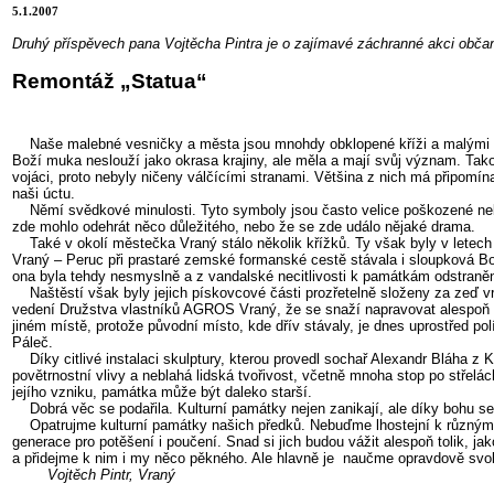
5.1.2007
Druhý příspěvech pana Vojtěcha Pintra je o zajímavé záchranné akci obča
Remontáž „Statua“
Naše malebné vesničky a města jsou mnohdy obklopené kříži a malými ka
Boží muka neslouží jako okrasa krajiny, ale měla a mají svůj význam. Tako
vojáci, proto nebyly ničeny válčícími stranami. Většina z nich má připomín
naši úctu.
Němí svědkové minulosti. Tyto symboly jsou často velice poškozené nebo r
zde mohlo odehrát něco důležitého, nebo že se zde událo nějaké drama.
Také v okolí městečka Vraný stálo několik křížků. Ty však byly v letech p
Vraný – Peruc při prastaré zemské formanské cestě stávala i sloupková Bo
ona byla tehdy nesmyslně a z vandalské necitlivosti k památkám odstraně
Naštěstí však byly jejich pískovcové části prozřetelně složeny za zeď v
vedení Družstva vlastníků AGROS Vraný, že se snaží napravovat alespoň
jiném místě, protože původní místo, kde dřív stávaly, je dnes uprostřed p
Páleč.
Díky citlivé instalaci skulptury, kterou provedl sochař Alexandr Bláha z 
povětrnostní vlivy a neblahá lidská tvořivost, včetně mnoha stop po střelá
jejího vzniku, památka může být daleko starší.
Dobrá věc se podařila. Kulturní památky nejen zanikají, ale díky bohu se i
Opatrujme kulturní památky našich předků. Nebuďme lhostejní k různým v
generace pro potěšení i poučení. Snad si jich budou vážit alespoň tolik, j
a přidejme k nim i my něco pěkného. Ale hlavně je naučme opravdově svob
Vojtěch Pintr, Vraný