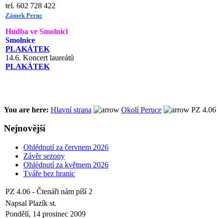
tel. 602 728 422
Zámek Peruc
Hudba ve Smolnici
Smolnice
PLAKÁTEK
14.6. Koncert laureátů
PLAKÁTEK
You are here:
Hlavní strana
Okolí Peruce
PZ 4.06 -
Nejnovější
Ohlédnutí za červnem 2026
Závěr sezony
Ohlédnutí za květnem 2026
Tváře bez hranic
PZ 4.06 - Čtenáři nám píší 2
Napsal Plazík st.
Pondělí, 14 prosinec 2009