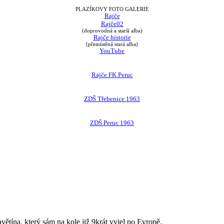
PLAZÍKOVY FOTO GALERIE
Rajče
Rajče02
(doprovodná a starší alba)
Rajče historie
(přemístěná stará alba)
YouTube
Rajče FK Peruc
ZDŠ Třebenice 1963
ZDŠ Peruc 1963
avětína, který sám na kole již 9krát vyjel po Evropě.