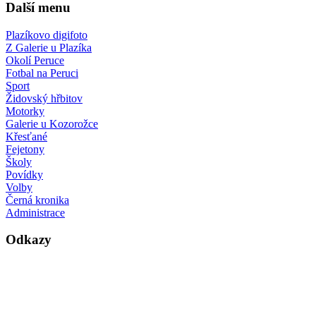
Další menu
Plazíkovo digifoto
Z Galerie u Plazíka
Okolí Peruce
Fotbal na Peruci
Sport
Židovský hřbitov
Motorky
Galerie u Kozorožce
Křesťané
Fejetony
Školy
Povídky
Volby
Černá kronika
Administrace
Odkazy