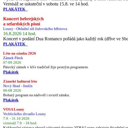
Vernisáž se uskuteční v sobotu 15.8. ve 14 hod.
PLAKÁTEK
Koncert hebrejských
a sefardských písní
Louny - Obřadní síň židovského hřbitova
16.8.2026 14 hod.
Koncert v podání Dua Romanco pořádá jako každý rok (dříve ve Sb
PLAKÁTEK
Léto na zámku 2026
Zámek Pátek
07-09 2026
Pátecký zámek v léťe tradičně žije pestrým programem.
Plakátek
Zámeké kulturní léto
Nový Hrad - Jimlín
06-08 2026
Bohatý program na nádvoří i uvnitř zámku.
Plakátek
VOSA Louny
Vrchlického divadlo Louny
7.9. - 31.10 2026
vernisáž 7.9. - 18 hod.
Každoroční výstava obrazů výtvarné skupiny VOSA Louny zahajuje divadelní s