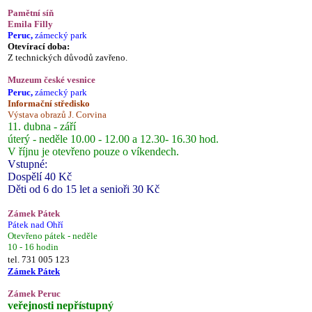
Pamětní síň
Emila Filly
Peruc,
zámecký park
Otevírací doba:
Z technických důvodů zavřeno.
Muzeum české vesnice
Peruc,
zámecký park
Informační středisko
Výstava obrazů J. Corvina
11. dubna - září
úterý - neděle 10.00 - 12.00 a 12.30- 16.30 hod.
V říjnu je otevřeno pouze o víkendech.
Vstupné:
Dospělí 40 Kč
Děti od 6 do 15 let a senioři 30 Kč
Zámek Pátek
Pátek nad Ohří
Otevřeno pátek - neděle
10 - 16 hodin
tel. 731 005 123
Zámek Pátek
Zámek Peruc
veřejnosti nepřístupný