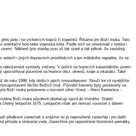
řes pole i na vrcholcích kopců či kopečků. Říkáme jim Boží muka. Tato
orientační bod nebo vojenská kóta. Podle nich se orientovali v terénu i
 území. Některé tyto stavby jsou už tak staré a tak pěkné, že zasluhují
 autech i jiných dopravních prostředcích a jen málokoho napadne, že se
ako náboženské symboly zničeny. V polích na hranicích katastrálního území
upozorňoval pocestné na hranice obcí, okresů, kraje a vikariátu. Také
o roku 1998, kdy došlo k jejich znovuobjevení. Slouží ke cti nynějšího
 znovupostavení těchto Božích muk. Původní kameny byly postaveny na
 byla Boží muka postavena u rozcestí silnic Vraný – Horní Kamenice –
místěna Boží muka působivě obohacují vjezd do Vraného. Staletí,
tva čitelný letopočet 1675. Letopočet však ani nemusí souviset s datem
ši předkové zanechali a snažme se je neporušené zanechat i pro další
ičená příroda a otrávená voda. Zanechme jim neponičené historické památky