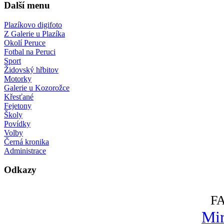
Další menu
Plazíkovo digifoto
Z Galerie u Plazíka
Okolí Peruce
Fotbal na Peruci
Sport
Židovský hřbitov
Motorky
Galerie u Kozorožce
Křesťané
Fejetony
Školy
Povídky
Volby
Černá kronika
Administrace
Odkazy
F
Mir