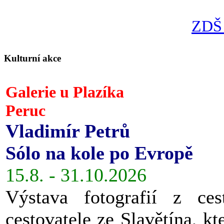
ZDŠ 
Kulturní akce
Galerie u Plazíka
Peruc
Vladimír Petrů
Sólo na kole po Evropě
15.8. - 31.10.2026
Výstava fotografií z ces
cestovatele ze Slavětína, kt