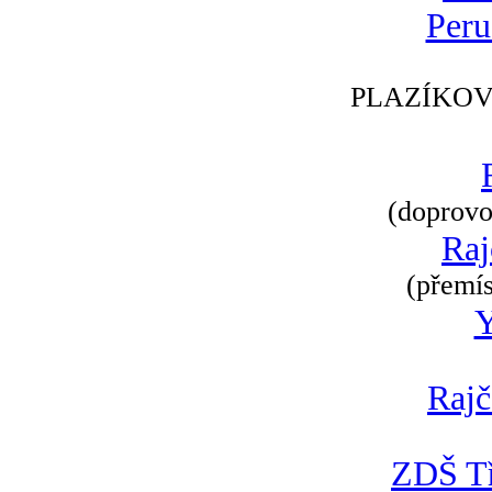
Peru
PLAZÍKOV
(doprovod
Raj
(přemís
Rajč
ZDŠ Tř