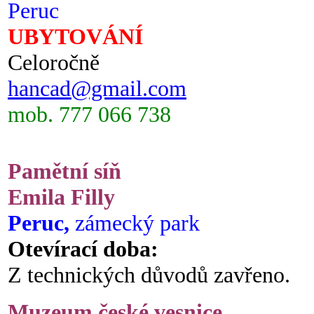
Peruc
UBYTOVÁNÍ
Celoročně
hancad@gmail.com
mob. 777 066 738
Pamětní síň
Emila Filly
Peruc,
zámecký park
Otevírací doba:
Z technických důvodů zavřeno.
Muzeum české vesnice