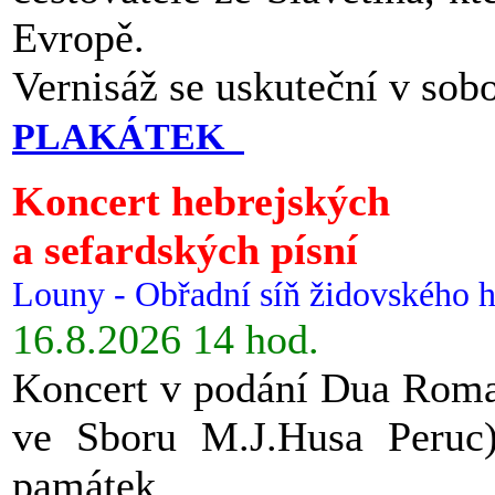
Evropě.
Vernisáž se uskuteční v sob
PLAKÁTEK
Koncert hebrejských
a sefardských písní
Louny - Obřadní síň židovského h
16.8.2026 14 hod.
Koncert v podání Dua Roman
ve Sboru M.J.Husa Peruc
památek.