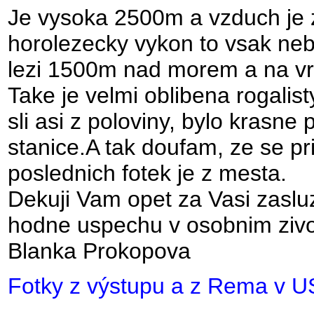
Je vysoka 2500m a vzduch je z
horolezecky vykon to vsak neb
lezi 1500m nad morem a na vrc
Take je velmi oblibena rogalis
sli asi z poloviny, bylo krasne
stanice.A tak doufam, ze se pr
poslednich fotek je z mesta.
Dekuji Vam opet za Vasi zaslu
hodne uspechu v osobnim zivo
Blanka Prokopova
Fotky z výstupu a z Rema v USA