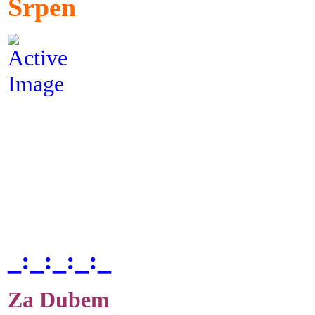
Srpen
_:_:_:_:_
Za Dubem