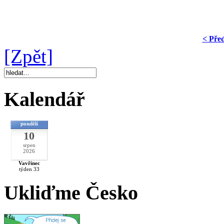
< Pře
[Zpět]
Kalendář
pondělí
10
srpen
2026
Vavřinec
týden 33
Ukliďme Česko