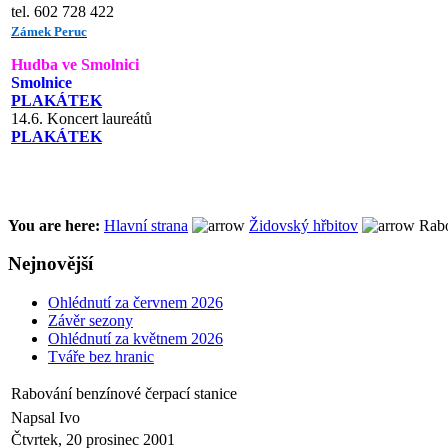
tel. 602 728 422
Zámek Peruc
Hudba ve Smolnici
Smolnice
PLAKÁTEK
14.6. Koncert laureátů
PLAKÁTEK
You are here:
Hlavní strana
Židovský hřbitov
Rabo
Nejnovější
Ohlédnutí za červnem 2026
Závěr sezony
Ohlédnutí za květnem 2026
Tváře bez hranic
Rabování benzínové čerpací stanice
Napsal Ivo
Čtvrtek, 20 prosinec 2001