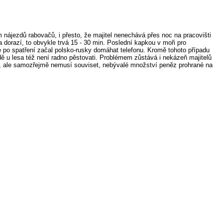
nájezdů rabovačů, i přesto, že majitel nenechává přes noc na pracovišti
ka dorazí, to obvykle trvá 15 - 30 min. Poslední kapkou v moři pro
po spatření začal polsko-rusky domáhat telefonu. Kromě tohoto případu
ě u lesa též není radno pěstovati. Problémem zůstává i nekázeň majitelů
že, ale samozřejmě nemusí souviset, nebývalé množství peněz prohrané na