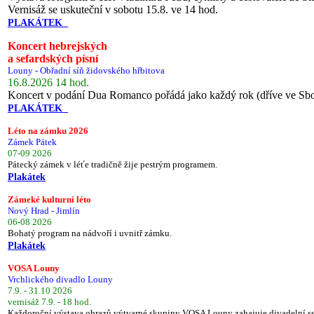
Vernisáž se uskuteční v sobotu 15.8. ve 14 hod.
PLAKÁTEK
Koncert hebrejských
a sefardských písní
Louny - Obřadní síň židovského hřbitova
16.8.2026 14 hod.
Koncert v podání Dua Romanco pořádá jako každý rok (dříve ve Sb
PLAKÁTEK
Léto na zámku 2026
Zámek Pátek
07-09 2026
Pátecký zámek v léťe tradičně žije pestrým programem.
Plakátek
Zámeké kulturní léto
Nový Hrad - Jimlín
06-08 2026
Bohatý program na nádvoří i uvnitř zámku.
Plakátek
VOSA Louny
Vrchlického divadlo Louny
7.9. - 31.10 2026
vernisáž 7.9. - 18 hod.
Každoroční výstava obrazů výtvarné skupiny VOSA Louny zahajuje divadelní s