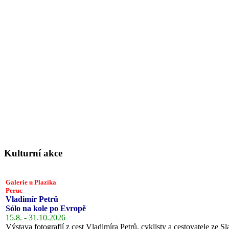
Kulturní akce
Galerie u Plazíka
Peruc
Vladimír Petrů
Sólo na kole po Evropě
15.8. - 31.10.2026
Výstava fotografií z cest Vladimíra Petrů, cyklisty a cestovatele ze Sl