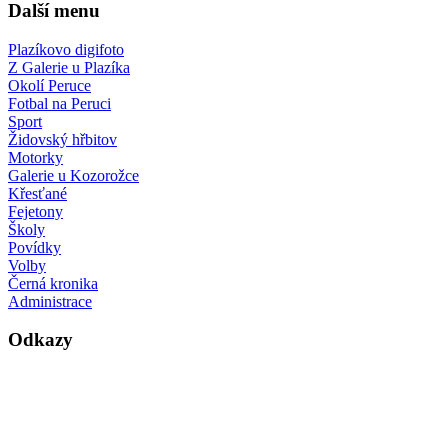
Další menu
Plazíkovo digifoto
Z Galerie u Plazíka
Okolí Peruce
Fotbal na Peruci
Sport
Židovský hřbitov
Motorky
Galerie u Kozorožce
Křesťané
Fejetony
Školy
Povídky
Volby
Černá kronika
Administrace
Odkazy