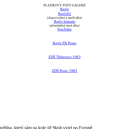
PLAZÍKOVY FOTO GALERIE
Rajče
Rajče02
(doprovodná a starší alba)
Rajče historie
(přemístěná stará alba)
YouTube
Rajče FK Peruc
ZDŠ Třebenice 1963
ZDŠ Peruc 1963
avětína, který sám na kole již 9krát vyjel po Evropě.