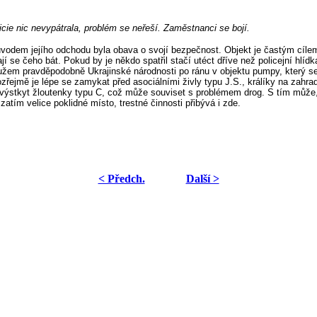
cie nic nevypátrala, problém se neřeší. Zaměstnanci se bojí.
vodem jejího odchodu byla obava o svojí bezpečnost. Objekt je častým cílem 
ají se čeho bát. Pokud by je někdo spatřil stačí utéct dříve než policejní hlíd
žem pravděpodobně Ukrajinské národnosti po ránu v objektu pumpy, který se 
ejmě je lépe se zamykat před asociálními živly typu J.S., králíky na zahrad
tší výstkyt žloutenky typu C, což může souviset s problémem drog. S tím mů
zatím velice poklidné místo, trestné činnosti přibývá i zde.
< Předch.
Další >