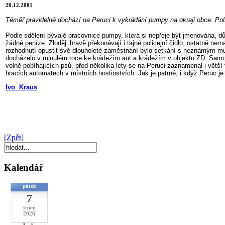
20.12.2001
Téměř pravidelně dochází na Peruci k vykrádání pumpy na okraji obce. Poli
Podle sdělení bývalé pracovnice pumpy, která si nepřeje být jmenována, dů
žádné peníze. Zloději hravě překonávají i tajné policejní čidlo, ostatně nem
rozhodnutí opustit své dlouholeté zaměstnání bylo setkání s neznámým mu
docházelo v minulém roce ke krádežím aut a krádežím v objektu ZD. Samozř
volně pobíhajících psů, před několika lety se na Peruci zaznamenal i vě
hracích automatech v místních hostinstvích. Jak je patrné, i když Peruc je 
Ivo Kraus
[Zpět]
Kalendář
pátek
7
srpen
2026