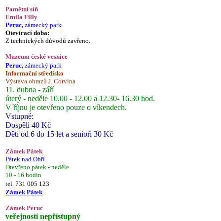
Pamětní síň
Emila Filly
Peruc,
zámecký park
Otevírací doba:
Z technických důvodů zavřeno.
Muzeum české vesnice
Peruc,
zámecký park
Informační středisko
Výstava obrazů J. Corvina
11. dubna - září
úterý - neděle 10.00 - 12.00 a 12.30- 16.30 hod.
V říjnu je otevřeno pouze o víkendech.
Vstupné:
Dospělí 40 Kč
Děti od 6 do 15 let a senioři 30 Kč
Zámek Pátek
Pátek nad Ohří
Otevřeno pátek - neděle
10 - 16 hodin
tel. 731 005 123
Zámek Pátek
Zámek Peruc
veřejnosti nepřístupný