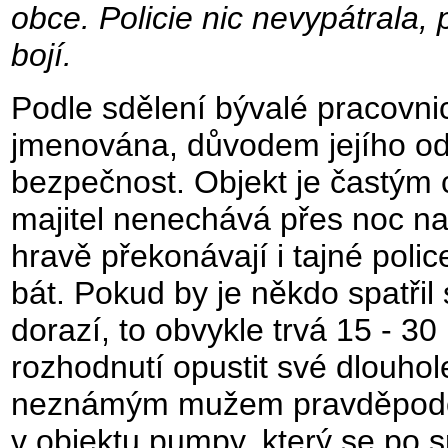
obce. Policie nic nevypátrala,
bojí.
Podle sdělení bývalé pracovnic
jmenována, důvodem jejího od
bezpečnost. Objekt je častým 
majitel nenechává přes noc na 
hravě překonávají i tajné polic
bát. Pokud by je někdo spatřil 
dorazí, to obvykle trvá 15 - 3
rozhodnutí opustit své dlouhol
neznámým mužem pravděpodob
v objektu pumpy, který se po 