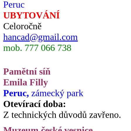
Peruc
UBYTOVÁNÍ
Celoročně
hancad@gmail.com
mob. 777 066 738
Pamětní síň
Emila Filly
Peruc,
zámecký park
Otevírací doba:
Z technických důvodů zavřeno.
Muzeum české vesnice