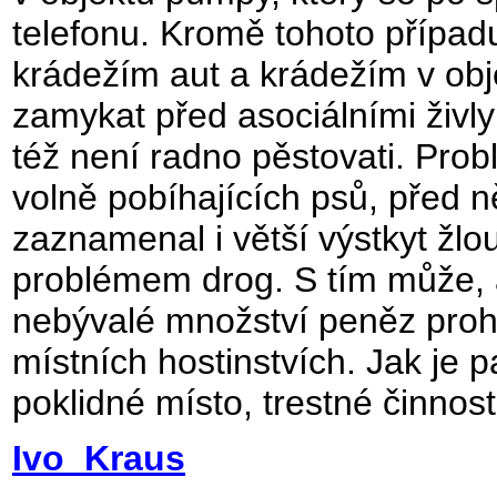
telefonu. Kromě tohoto případ
krádežím aut a krádežím v ob
zamykat před asociálními živly
též není radno pěstovati. Pro
volně pobíhajících psů, před n
zaznamenal i větší výstkyt žlo
problémem drog. S tím může, 
nebývalé množství peněz proh
místních hostinstvích. Jak je p
poklidné místo, trestné činnost
Ivo Kraus