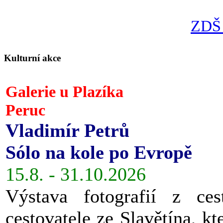
ZDŠ 
Kulturní akce
Galerie u Plazíka
Peruc
Vladimír Petrů
Sólo na kole po Evropě
15.8. - 31.10.2026
Výstava fotografií z ces
cestovatele ze Slavětína, kt