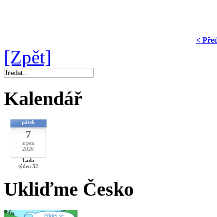
< Pře
[Zpět]
Kalendář
pátek
7
srpen
2026
Lada
týden 32
Ukliďme Česko