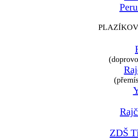
Peru
PLAZÍKOV
(doprovod
Raj
(přemís
Rajč
ZDŠ Tř