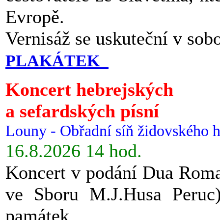
Evropě.
Vernisáž se uskuteční v sob
PLAKÁTEK
Koncert hebrejských
a sefardských písní
Louny - Obřadní síň židovského h
16.8.2026 14 hod.
Koncert v podání Dua Roman
ve Sboru M.J.Husa Peruc
památek.