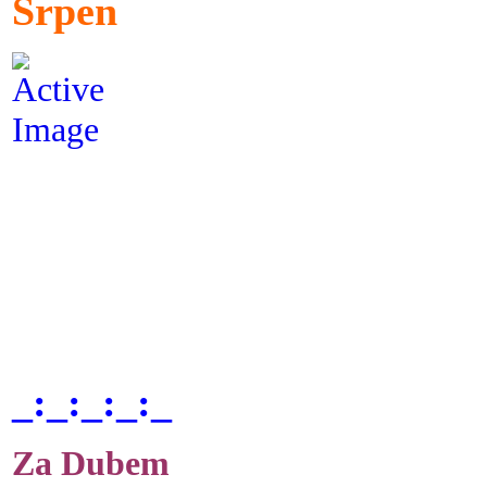
Srpen
_:_:_:_:_
Za Dubem