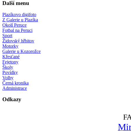
Další menu
Plazíkovo digifoto
Z Galerie u Plazíka
Okolí Peruce
Fotbal na Peruci
Sport
Židovský hřbitov
Motorky
Galerie u Kozorožce
Křesťané
Fejetony
Školy
Povídky
Volby
Černá kronika
Administrace
Odkazy
F
Mir