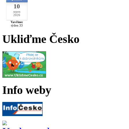
10
srpen
2026
Vavřinec
týden 33
Ukliďme Česko
Info weby