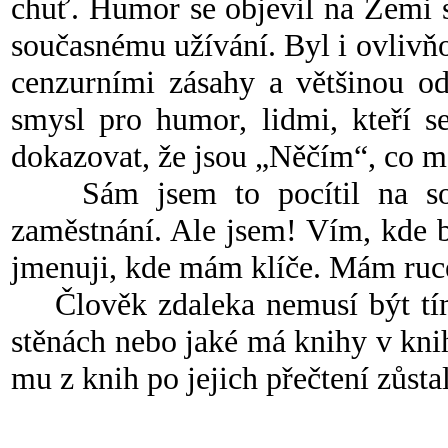
chuť. Humor se objevil na Zemi s
současnému užívání. Byl i ovlivň
cenzurními zásahy a většinou o
smysl pro humor, lidmi, kteří s
dokazovat, že jsou „Něčím“, co
Sám jsem to pocítil na sobě,
zaměstnání. Ale jsem! Vím, kde b
jmenuji, kde mám klíče. Mám ruce
Člověk zdaleka nemusí být tím
stěnách nebo jaké má knihy v knih
mu z knih po jejich přečtení zůstal