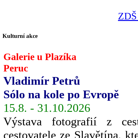
ZDŠ 
Kulturní akce
Galerie u Plazíka
Peruc
Vladimír Petrů
Sólo na kole po Evropě
15.8. - 31.10.2026
Výstava fotografií z ces
cestovatele ze Slavětína, kt