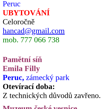
Peruc
UBYTOVÁNÍ
Celoročně
hancad@gmail.com
mob. 777 066 738
Pamětní síň
Emila Filly
Peruc,
zámecký park
Otevírací doba:
Z technických důvodů zavřeno.
Muzeum české vesnice