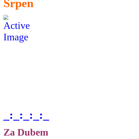
Srpen
_:_:_:_:_
Za Dubem