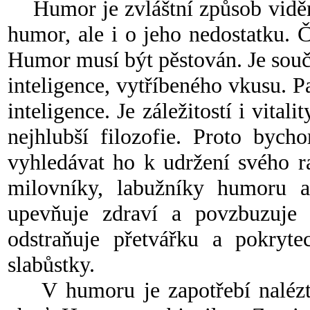
Humor je zvláštní způsob vidění
humor, ale i o jeho nedostatku.
Humor musí být pěstován. Je součás
inteligence, vytříbeného vkusu. 
inteligence. Je záležitostí i vitali
nejhlubší filozofie. Proto byc
vyhledávat ho k udržení svého r
milovníky, labužníky humoru a ž
upevňuje zdraví a povzbuzuje k
odstraňuje přetvářku a pokryte
slabůstky.
V humoru je zapotřebí nalézt z