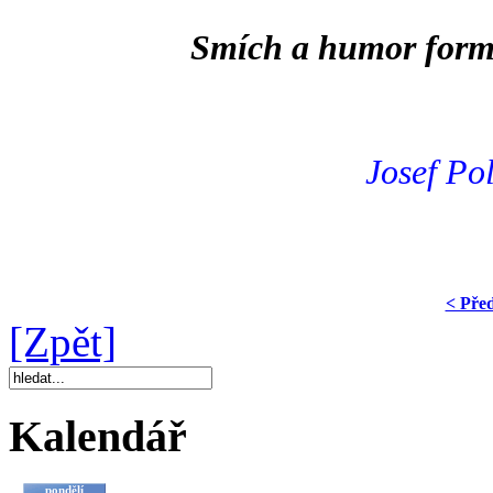
Smích a humor formuj
Josef Po
< Pře
[Zpět]
Kalendář
pondělí