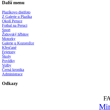
Další menu
Plazíkovo digifoto
Z Galerie u Plazíka
Okolí Peruce
Fotbal na Peruci
Sport
Židovský hřbitov
Motorky
Galerie u Kozorožce
Křesťané
Fejetony
Školy
Povídky
Volby
Černá kronika
Administrace
Odkazy
F
Mir