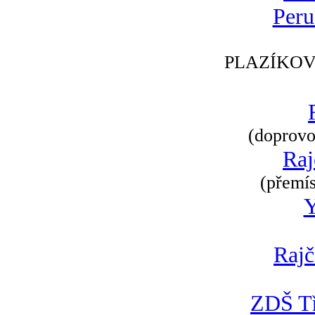
Peru
PLAZÍKOV
(doprovod
Raj
(přemís
Rajč
ZDŠ Tř