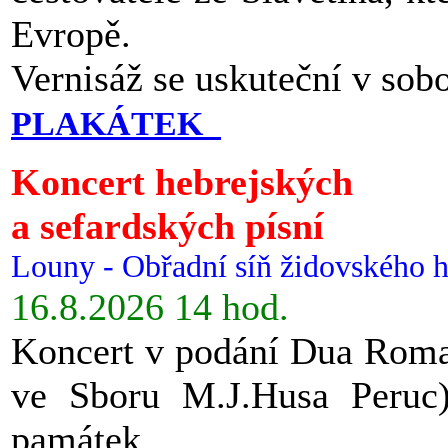
Evropě.
Vernisáž se uskuteční v sob
PLAKÁTEK
Koncert hebrejských
a sefardských písní
Louny - Obřadní síň židovského h
16.8.2026 14 hod.
Koncert v podání Dua Roman
ve Sboru M.J.Husa Peruc
památek.