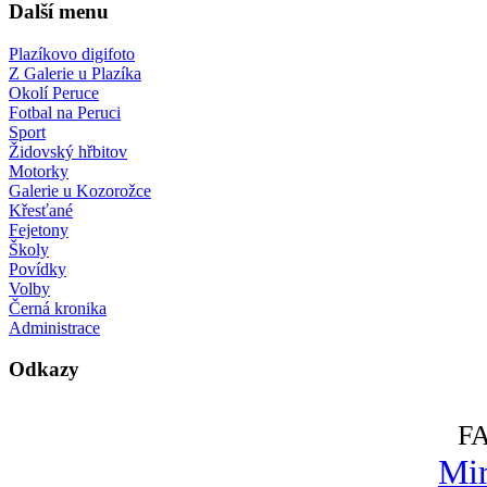
Další menu
Plazíkovo digifoto
Z Galerie u Plazíka
Okolí Peruce
Fotbal na Peruci
Sport
Židovský hřbitov
Motorky
Galerie u Kozorožce
Křesťané
Fejetony
Školy
Povídky
Volby
Černá kronika
Administrace
Odkazy
F
Mir