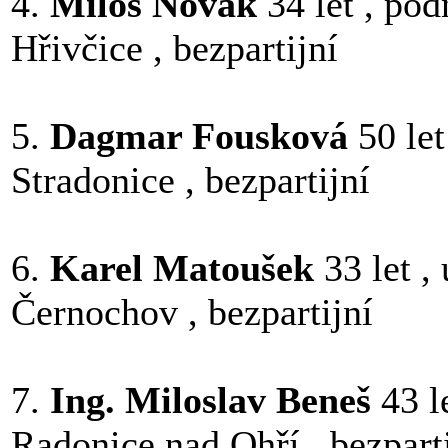
4.
Miloš Novák
34 let , pod
Hřivčice , bezpartijní
5.
Dagmar Fousková
50 le
Stradonice , bezpartijní
6.
Karel Matoušek
33 let , 
Černochov , bezpartijní
7.
Ing. Miloslav Beneš
43 l
Radonice nad Ohří , bezpart