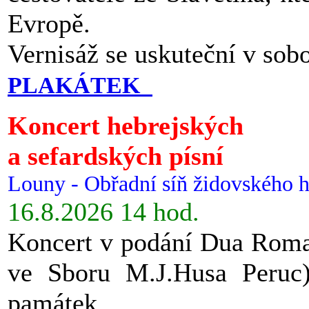
Evropě.
Vernisáž se uskuteční v sob
PLAKÁTEK
Koncert hebrejských
a sefardských písní
Louny - Obřadní síň židovského h
16.8.2026 14 hod.
Koncert v podání Dua Roman
ve Sboru M.J.Husa Peruc
památek.