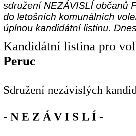
sdružení NEZÁVISLÍ občanů Per
do letošních komunálních voleb
úplnou kandidátní listinu. Dne
Kandidátní listina pro vo
Peruc
Sdružení nezávislých kandi
- N E Z Á V I S L Í -