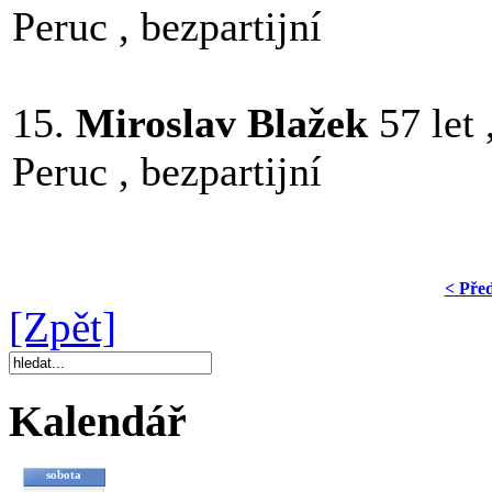
Peruc , bezpartijní
15.
Miroslav Blažek
57 let
Peruc , bezpartijní
< Pře
[Zpět]
Kalendář
sobota