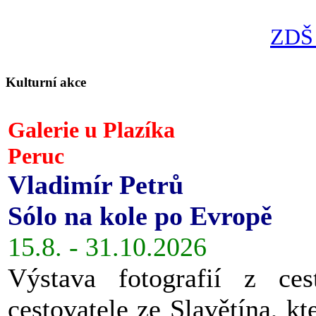
ZDŠ 
Kulturní akce
Galerie u Plazíka
Peruc
Vladimír Petrů
Sólo na kole po Evropě
15.8. - 31.10.2026
Výstava fotografií z ces
cestovatele ze Slavětína, kt