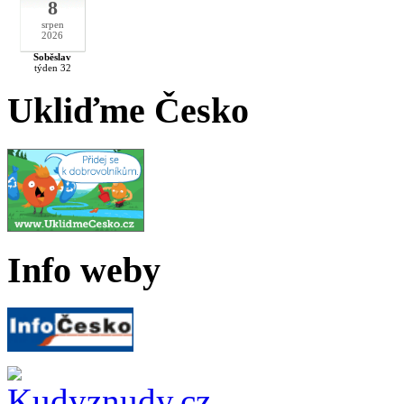
8
srpen
2026
Soběslav
týden 32
Ukliďme Česko
Info weby