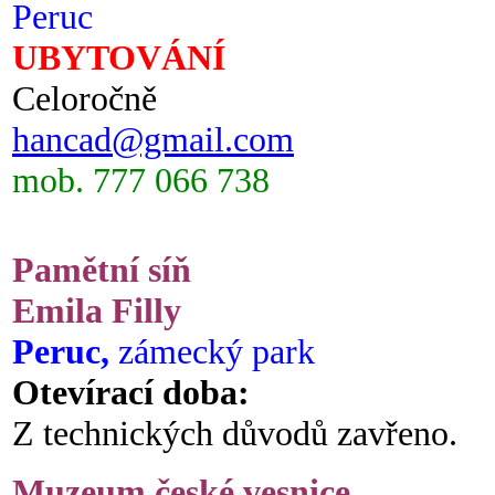
Peruc
UBYTOVÁNÍ
Celoročně
hancad@gmail.com
mob. 777 066 738
Pamětní síň
Emila Filly
Peruc,
zámecký park
Otevírací doba:
Z technických důvodů zavřeno.
Muzeum české vesnice