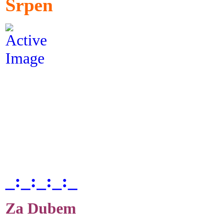
Srpen
_:_:_:_:_
Za Dubem