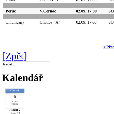
Peruc
V.Černoc
02.09. 17:00
SO
Chlumčany
Cítoliby "A"
02.09. 17:00
SO
< Pře
[Zpět]
Kalendář
čtvrtek
6
srpen
2026
Oldřiška
týden 32