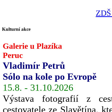
ZDŠ 
Kulturní akce
Galerie u Plazíka
Peruc
Vladimír Petrů
Sólo na kole po Evropě
15.8. - 31.10.2026
Výstava fotografií z ces
cestovatele ze Slavětína, kt