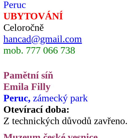
Peruc
UBYTOVÁNÍ
Celoročně
hancad@gmail.com
mob. 777 066 738
Pamětní síň
Emila Filly
Peruc,
zámecký park
Otevírací doba:
Z technických důvodů zavřeno.
Muzeum české vesnice