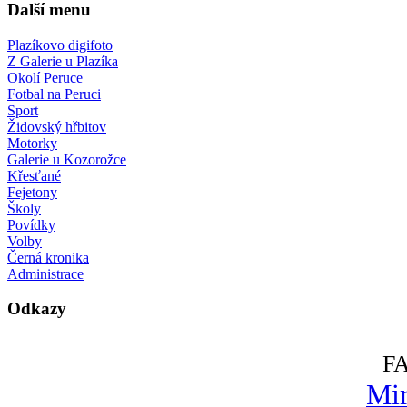
Další menu
Plazíkovo digifoto
Z Galerie u Plazíka
Okolí Peruce
Fotbal na Peruci
Sport
Židovský hřbitov
Motorky
Galerie u Kozorožce
Křesťané
Fejetony
Školy
Povídky
Volby
Černá kronika
Administrace
Odkazy
F
Mir