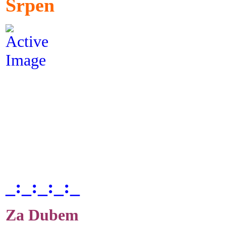
Srpen
_:_:_:_:_
Za Dubem