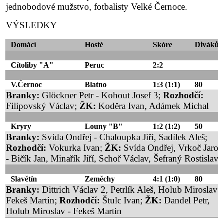
jednobodové mužstvo, fotbalisty Velké Černoce.
VÝSLEDKY
Domácí
Hosté
Skóre
Divák
Cítoliby "A"
Peruc
2:2
V.Černoc
Blatno
1:3
(1:1)
80
Branky:
Glöckner Petr - Kohout Josef 3;
Rozhodčí:
Filipovský Václav;
ŽK:
Koděra Ivan, Adámek Michal
Kryry
Louny "B"
1:2
(1:2)
50
Branky:
Svída Ondřej - Chaloupka Jiří, Sadílek Aleš;
Rozhodčí:
Vokurka Ivan;
ŽK:
Svída Ondřej, Vrkoč Jaro
- Bičík Jan, Minařík Jiří, Schoř Václav, Šefraný Rostisla
Slavětín
Zeměchy
4:1
(1:0)
80
Branky:
Dittrich Václav 2, Petrlík Aleš, Holub Miroslav
Fekeš Martin;
Rozhodčí:
Štulc Ivan;
ŽK:
Dandel Petr,
Holub Miroslav - Fekeš Martin