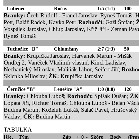
Lubenec
Ročov
1:5
(1:1)
100
Branky:
Čech Rudolf - Francl Jaroslav, Ryneš Tomáš, 
Petr, Baláž Radek, Kavka Petr;
Rozhodčí:
Gaži Štefan;
Vospálek Jaroslav, Chlup Jaroslav, Kříž Jiří - Zeman Pave
Ryneš Tomáš
Tuchořice "B"
Chlumčany
2:7
(1:3)
50
Branky:
Krupička Jaroslav, Harvánek Martin - Mišák
Ondřej 2, Vaněček Vladimír vlastní, Kincl Ladislav,
Nechanický Miroslav, Maliňák Libor, Seifert Jiří;
Rozhod
Sklenka Miloslav;
ŽK:
Krupička Jaroslav
Černčice "B"
Lenešice "A"
1:0
(0:0)
120
Branky:
Chlouba Luboš;
Rozhodčí:
Spišák Dušan;
ŽK
Lopata Jiří, Richter Tomáš, Chlouba Luboš - Belan Václ
Budina Martin, Koželuh Lukáš, Salač Pavel, Hrušovský
Václav;
ČK:
Budina Martin
TABULKA
Rk.
Tým
Záp
+
0
-
Skóre
Body
(Pra