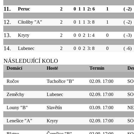
11.
Peruc
2
0
1
1
2: 6
1
( -2)
12.
Cítoliby "A"
2
0
1
1
3: 8
1
( -2)
13.
Kryry
2
0
0
2
1: 4
0
( -3)
14.
Lubenec
2
0
0
2
3: 8
0
( -6)
NÁSLEDUJÍCÍ KOLO
Domácí
Hosté
Termín
De
Ročov
Tuchořice "B"
02.09. 17:00
SO
Zeměchy
Lubenec
02.09. 17:00
SO
Louny "B"
Slavětín
03.09. 17:00
NE
Lenešice "A"
Kryry
02.09. 17:00
SO
Blatno
Černčice "B"
02.09. 17:00
SO