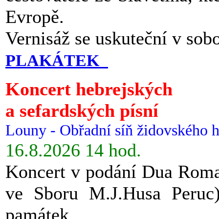
Evropě.
Vernisáž se uskuteční v sob
PLAKÁTEK
Koncert hebrejských
a sefardských písní
Louny - Obřadní síň židovského h
16.8.2026 14 hod.
Koncert v podání Dua Roman
ve Sboru M.J.Husa Peruc
památek.