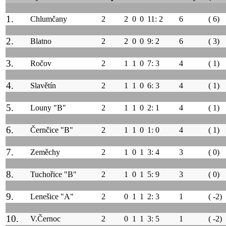
1.
Chlumčany
2
2
0
0
11: 2
6
( 6)
2.
Blatno
2
2
0
0
9: 2
6
( 3)
3.
Ročov
2
1
1
0
7: 3
4
( 1)
4.
Slavětín
2
1
1
0
6: 3
4
( 1)
5.
Louny "B"
2
1
1
0
2: 1
4
( 1)
6.
Černčice "B"
2
1
1
0
1: 0
4
( 1)
7.
Zeměchy
2
1
0
1
3: 4
3
( 0)
8.
Tuchořice "B"
2
1
0
1
5: 9
3
( 0)
9.
Lenešice "A"
2
0
1
1
2: 3
1
( -2)
10.
V.Černoc
2
0
1
1
3: 5
1
( -2)