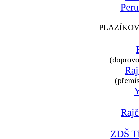
Peru
PLAZÍKOV
(doprovod
Raj
(přemís
Rajč
ZDŠ Tř