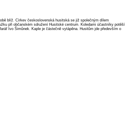
 sobě blíž. Církev československá husitská se již společným dílem
roužku při občanském sdružení Husitské centrum. Koledami účastníky potěší
farář Ivo Šimůnek. Kaple je částečně vytápěna. Husitům jde především o