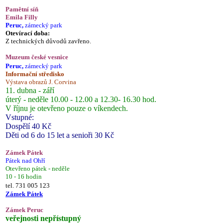
Pamětní síň
Emila Filly
Peruc,
zámecký park
Otevírací doba:
Z technických důvodů zavřeno.
Muzeum české vesnice
Peruc,
zámecký park
Informační středisko
Výstava obrazů J. Corvina
11. dubna - září
úterý - neděle 10.00 - 12.00 a 12.30- 16.30 hod.
V říjnu je otevřeno pouze o víkendech.
Vstupné:
Dospělí 40 Kč
Děti od 6 do 15 let a senioři 30 Kč
Zámek Pátek
Pátek nad Ohří
Otevřeno pátek - neděle
10 - 16 hodin
tel. 731 005 123
Zámek Pátek
Zámek Peruc
veřejnosti nepřístupný