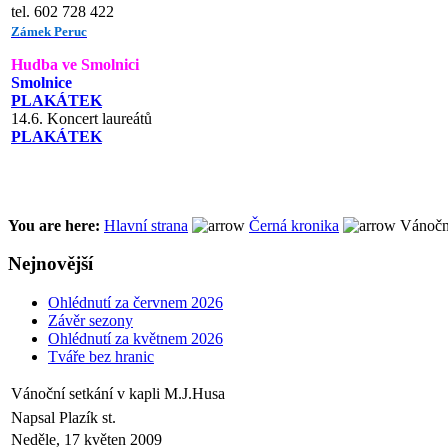
tel. 602 728 422
Zámek Peruc
Hudba ve Smolnici
Smolnice
PLAKÁTEK
14.6. Koncert laureátů
PLAKÁTEK
You are here:
Hlavní strana
Černá kronika
Vánoční
Nejnovější
Ohlédnutí za červnem 2026
Závěr sezony
Ohlédnutí za květnem 2026
Tváře bez hranic
Vánoční setkání v kapli M.J.Husa
Napsal Plazík st.
Neděle, 17 květen 2009