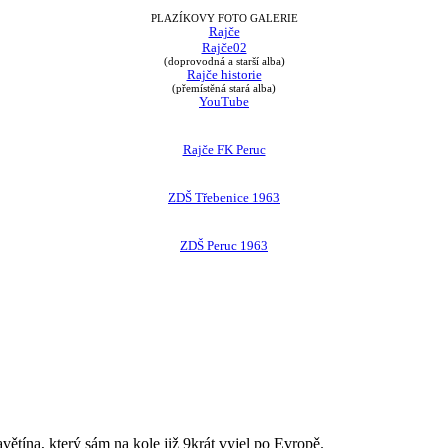
PLAZÍKOVY FOTO GALERIE
Rajče
Rajče02
(doprovodná a starší alba)
Rajče historie
(přemístěná stará alba)
YouTube
Rajče FK Peruc
ZDŠ Třebenice 1963
ZDŠ Peruc 1963
avětína, který sám na kole již 9krát vyjel po Evropě.