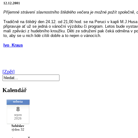
12.12.2001
Příjemné strávení slavnostního štědrého večera je možné požít společně, c
Tradičně na štědrý den 24.12. od 21,00 hod. se na Peruci v kapli M.J.Husa 
připravuje ať už se jedná o vánoční výzdobu či program. Letos bude vysta
malí zpěváci z hudebního kroužku. Děti ze sdružení pak čeká odměna v po
to, aby se u nich lidé cítili dobře a to nejen o vánocích.
Ivo Kraus
[Zpět]
Kalendář
sobota
8
srpen
2026
Soběslav
týden 32