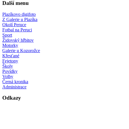
Další menu
Plazíkovo digifoto
Z Galerie u Plazíka
Okolí Peruce
Fotbal na Peruci
Sport
Židovský hřbitov
Motorky
Galerie u Kozorožce
Křesťané
Fejetony
Školy
Povídky
Volby
Černá kronika
Administrace
Odkazy