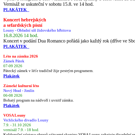
Vernisáž se uskuteční v sobotu 15.8. ve 14 hod.
PLAKÁTEK
Koncert hebrejských
a sefardských písní
Louny - Obřadní síň židovského hřbitova
16.8.2026 14 hod.
Koncert v podání Dua Romanco pořádá jako každý rok (dříve ve Sb
PLAKÁTEK
Léto na zámku 2026
Zámek Pátek
07-09 2026
Pátecký zámek v léťe tradičně žije pestrým programem.
Plakátek
Zámeké kulturní léto
Nový Hrad - Jimlín
06-08 2026
Bohatý program na nádvoří i uvnitř zámku.
Plakátek
VOSA Louny
Vrchlického divadlo Louny
7.9. - 31.10 2026
vernisáž 7.9. - 18 hod.
Každoroční výstava obrazů výtvarné skupiny VOSA Louny zahajuje divadelní s