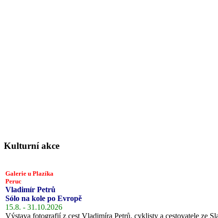
Kulturní akce
Galerie u Plazíka
Peruc
Vladimír Petrů
Sólo na kole po Evropě
15.8. - 31.10.2026
Výstava fotografií z cest Vladimíra Petrů, cyklisty a cestovatele ze Sl