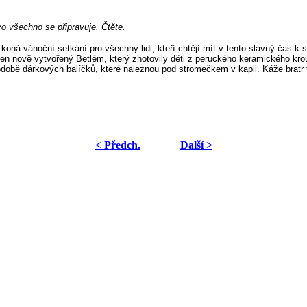
o všechno se připravuje. Čtěte.
koná vánoční setkání pro všechny lidi, kteří chtějí mít v tento slavný čas k
ven nově vytvořený Betlém, který zhotovily děti z peruckého keramického k
době dárkových balíčků, které naleznou pod stromečkem v kapli. Káže bratr 
< Předch.
Další >