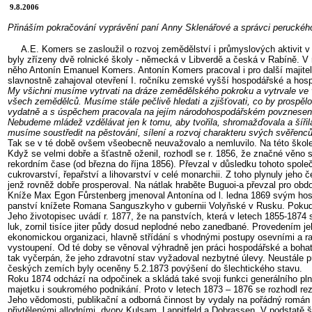
9.8.2006
Přináším pokračování vyprávění paní Anny Sklenářové a správci peruckéh
A.E. Komers se zasloužil o rozvoj zemědělství i průmyslových aktivit
byly zřízeny dvě rolnické školy - německá v Libverdě a česká v Rabíně. 
něho Antonín Emanuel Komers. Antonín Komers pracoval i pro další majitele
slavnostně zahajoval otevření I. ročníku zemské vyšší hospodářské a hosp
My všichni musíme vytrvati na dráze zemědělského pokroku a vytrvale ve vě
všech zemědělců. Musíme stále pečlivě hledati a zjišťovati, co by prospěl
vydatně a s úspěchem pracovala na jejím národohospodářském povznesen
Nebudeme mládež vzdělávat jen k tomu, aby tvořila, shromažďovala a šíři
musíme soustředit na pěstování, sílení a rozvoj charakteru svých svěřenc
Tak se v té době ovšem všeobecně neuvažovalo a nemluvilo. Na této škole 
Když se velmi dobře a šťastně oženil, rozhodl se r. 1856, že značné věno 
rekordním čase (od března do října 1856). Převzal v důsledku tohoto spole
cukrovarství, řepařství a lihovarství v celé monarchii. Z toho plynuly jeh
jenž rovněž dobře prosperoval. Na nátlak hraběte Buguoi-a převzal pro obd
Kníže Max Egon Fůrstenberg jmenoval Antonína od l. ledna 1869 svým hospo
panství knížete Romana Sanguszkyho v gubernii Volyňské v Rusku. Pokud p
Jeho životopisec uvádí r. 1877, že na panstvích, která v letech 1855-1874 
luk, zornil tisíce jiter půdy dosud neplodné nebo zanedbané. Provedením je
ekonomickou organizaci, hlavně střídání s vhodnými postupy osevními a r
vystoupení. Od té doby se věnoval výhradně jen práci hospodářské a bohaté
tak vyčerpán, že jeho zdravotní stav vyžadoval nezbytné úlevy. Neustále p
českých zemích byly oceněny 5.2.1873 povýšení do šlechtického stavu.
Roku 1874 odchází na odpočinek a skládá také svoji funkci generálního pln
majetku i soukromého podnikání. Proto v letech 1873 – 1876 se rozhodl rez
Jeho vědomosti, publikační a odborná činnost by vydaly na pořádný román
přivtělenými allodními. dvory Kulsam, Lappitfeld a Dobrassen. V podstatě 