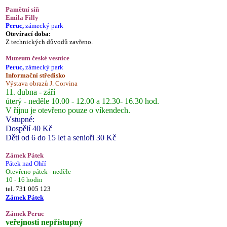
Pamětní síň
Emila Filly
Peruc,
zámecký park
Otevírací doba:
Z technických důvodů zavřeno.
Muzeum české vesnice
Peruc,
zámecký park
Informační středisko
Výstava obrazů J. Corvina
11. dubna - září
úterý - neděle 10.00 - 12.00 a 12.30- 16.30 hod.
V říjnu je otevřeno pouze o víkendech.
Vstupné:
Dospělí 40 Kč
Děti od 6 do 15 let a senioři 30 Kč
Zámek Pátek
Pátek nad Ohří
Otevřeno pátek - neděle
10 - 16 hodin
tel. 731 005 123
Zámek Pátek
Zámek Peruc
veřejnosti nepřístupný