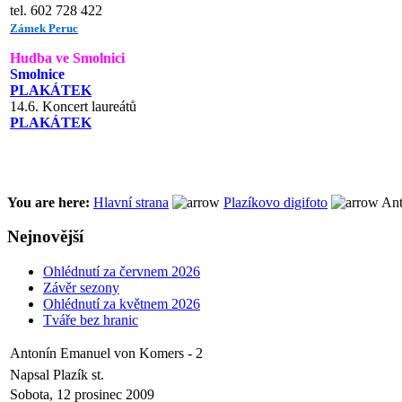
tel. 602 728 422
Zámek Peruc
Hudba ve Smolnici
Smolnice
PLAKÁTEK
14.6. Koncert laureátů
PLAKÁTEK
You are here:
Hlavní strana
Plazíkovo digifoto
Ant
Nejnovější
Ohlédnutí za červnem 2026
Závěr sezony
Ohlédnutí za květnem 2026
Tváře bez hranic
Antonín Emanuel von Komers - 2
Napsal Plazík st.
Sobota, 12 prosinec 2009