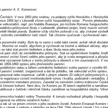
o panství A. E. Komersovi.
 v Čechách. V roce 1850 jeho snahou, za podpory rytíře Hosského z Hosskyfe
V roce 1856 byl v Libverdě zřízen vyšší hospodářský ústav . Prvním předsed
 velkostatků, např. pro hraběte Buwuoye, pro knížete Romana Sanguszkého ve
odářsko-průmyslové školy v Liebwerdě, přednesl projev, který musím umístit 
dě hledati pravdu. Budeme vždy všichni usilovati o to, aby získané výsledky
o rozkvětu zemědělství naší vlasti. Tak chceme vyučovati i vychovávati nám 
í.
la pozemské statky. Bylo by to samo o sobě také cenné, avšak nikoli dostat
ů. Musíme se snažit, abychom je vychovali na čestné a obětavé občany, abych
se také stal prvním ředitelem a dnes škola nese jeho jméno.
své paní vloží do zemědělského průmyslu. Stal se společníkem hraběte Jindři
čenství vrchní řízení celého jeho panství, aby je zcela reorganizoval a přiz
o četné významné funkce v tomto průmyslu a oborech s tím souvisejících. V ro
obí 1859-1860 správu jeho jihočeského panství.
dářským radou a šéfem centrálního ředitelství svého panství o výměře 60 000
anství zvelebil, zorganizoval a dal do pořádku, tak odevzdal vrchní správ
spravoval nebo inspiroval, zařídil s plným zdarem 20 velkých průmyslových zá
ho organizace vzrostl mnohonásobně výnos i kvalita, podstatně i rentabilita.
acionelními metodami provozu. Zasedal na zemském sněmu království Českého
 činnosti kulturní. Není divu, že Komers po 35 letech nepřetržité a namáhav
ublikoval v češtině i němčině články zaměřené na hospodářské otázky. Věnov
omocníka hraběcí rodiny Thunovské. K tomuto rozhodnutí přispěly i hospodářs
ignovat na většinu ostatních funkcí.
 a tak už se jenom zmíním o jeho osobním životě. Antonín Emanuel Komers vl
šlo o zámek s parkem a skleníky na řece Ohři. Dále obnovil zámek Lžín o kte