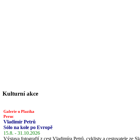
Kulturní akce
Galerie u Plazíka
Peruc
Vladimír Petrů
Sólo na kole po Evropě
15.8. - 31.10.2026
Výstava fotografií z cest Vladimíra Petrů, cyklisty a cestovatele ze Sl