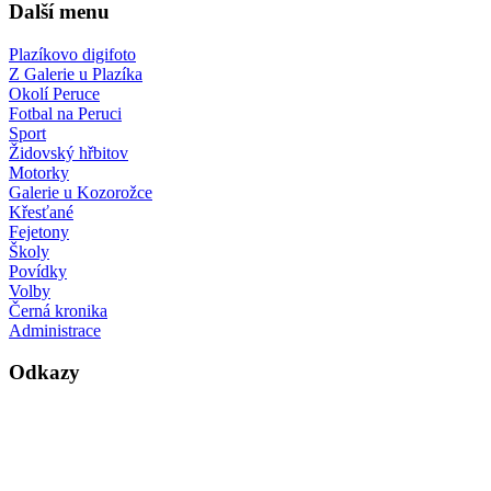
Další menu
Plazíkovo digifoto
Z Galerie u Plazíka
Okolí Peruce
Fotbal na Peruci
Sport
Židovský hřbitov
Motorky
Galerie u Kozorožce
Křesťané
Fejetony
Školy
Povídky
Volby
Černá kronika
Administrace
Odkazy