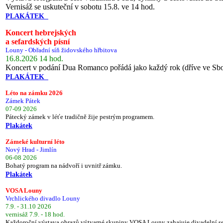
Vernisáž se uskuteční v sobotu 15.8. ve 14 hod.
PLAKÁTEK
Koncert hebrejských
a sefardských písní
Louny - Obřadní síň židovského hřbitova
16.8.2026 14 hod.
Koncert v podání Dua Romanco pořádá jako každý rok (dříve ve Sb
PLAKÁTEK
Léto na zámku 2026
Zámek Pátek
07-09 2026
Pátecký zámek v léťe tradičně žije pestrým programem.
Plakátek
Zámeké kulturní léto
Nový Hrad - Jimlín
06-08 2026
Bohatý program na nádvoří i uvnitř zámku.
Plakátek
VOSA Louny
Vrchlického divadlo Louny
7.9. - 31.10 2026
vernisáž 7.9. - 18 hod.
Každoroční výstava obrazů výtvarné skupiny VOSA Louny zahajuje divadelní s