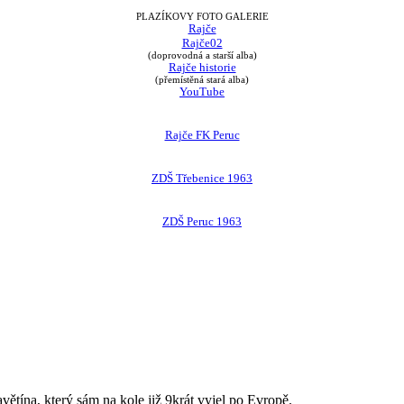
PLAZÍKOVY FOTO GALERIE
Rajče
Rajče02
(doprovodná a starší alba)
Rajče historie
(přemístěná stará alba)
YouTube
Rajče FK Peruc
ZDŠ Třebenice 1963
ZDŠ Peruc 1963
avětína, který sám na kole již 9krát vyjel po Evropě.