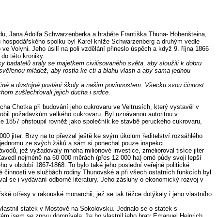
ldu, Jana Adolfa Schwarzenberka a hraběte Františka Thuna- Hohenšteina,
ou hospodářského spolku byl Karel kníže Schwarzenberg a druhým vedle
 Volyni. Jeho úsilí na poli vzdělání přineslo úspěch a když 9. října 1866
do této kroniky.
 badatelů staly se majetkem civilisovaného světa, aby sloužili k dobru
svěřenou mládež, aby rostla ke cti a blahu vlasti a aby sama jednou
ečné a důstojné poslání školy a našim povinnostem. Všecku svou činnost
om zušlechťovali jejich ducha i srdce.
cha Chotka při budování jeho cukrovaru ve Veltrusích, který vystavěl v
působil požadavkům velkého cukrovaru. Byl uznávanou autoritou v
ce 1857 přistoupil rovněž jako společník ke stavbě peruckého cukrovaru,
 jiter. Brzy na to převzal ještě ke svým úkolům ředitelství rozsáhlého
u jednomu ze svých žáků a sám si ponechal pouze inspekci.
vodů, jež vyžadovaly mnoha milionové investice, zmelioroval tisíce jiter
 Zavedl nejméně na 60 000 měrách (přes 12 000 ha) orné půdy svoji lepší
 v období 1867-1868. To bylo také jeho poslední veřejné politické
é činnosti ve službách rodiny Thunovské a při všech ostatních funkcích byl
al se i vydávání odborné literatury. Jeho zásluhy o ekonomický rozvoj v
ké otřesy v rakouské monarchii, jež se tak těžce dotýkaly i jeho vlastního
astnil statek v Mostově na Sokolovsku. Jednalo se o statek s
rém jsem se zprvu domnívala, že ho vlastnil jeho bratr Emanuel Heinrich