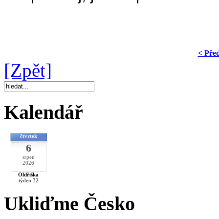
< Pře
[Zpět]
Kalendář
čtvrtek
6
srpen
2026
Oldřiška
týden 32
Ukliďme Česko