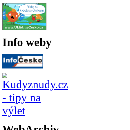
Info weby
WebArchiv