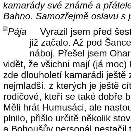
kamarády své známé a přátele
Bahno. Samozřejmě oslavu s 
Vyrazil jsem před šesto
již začalo. Až pod Šance
náboj. Přešel jsem Ohark
vidět, že všichni mají (já moc) P
zde dlouholetí kamarádi ještě 
nejmladší, z kterých je ještě cít
rodičové, kteří se také dobře ba
Měli hrát Humusáci, ale nastoup
plnilo, přišlo určitě několik st
a Bohoušův personál nestačil t