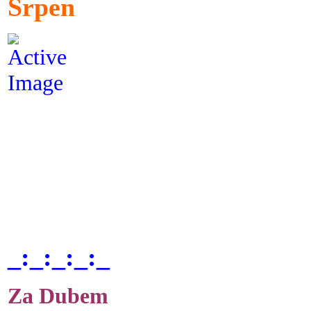
Srpen
_:_:_:_:_
Za Dubem