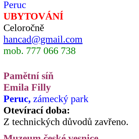
Peruc
UBYTOVÁNÍ
Celoročně
hancad@gmail.com
mob. 777 066 738
Pamětní síň
Emila Filly
Peruc,
zámecký park
Otevírací doba:
Z technických důvodů zavřeno.
Muzeum české vesnice