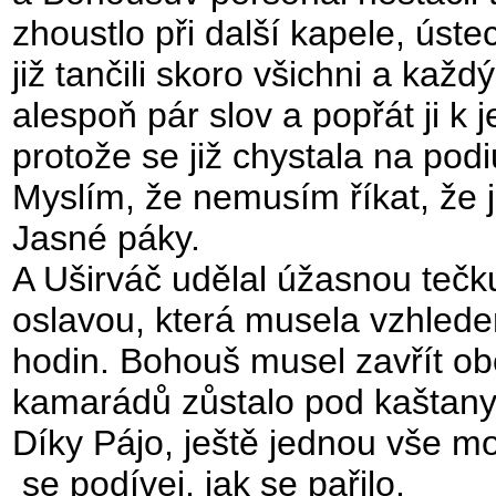
zhoustlo při další kapele, ús
již tančili skoro všichni a kaž
alespoň pár slov a popřát ji k 
protože se již chystala na pod
Myslím, že nemusím říkat, že 
Jasné páky.
A Uširváč udělal úžasnou teč
oslavou, která musela vzhledem
hodin. Bohouš musel zavřít obč
kamarádů zůstalo pod kaštany
Díky Pájo, ještě jednou vše m
se podívej, jak se pařilo.