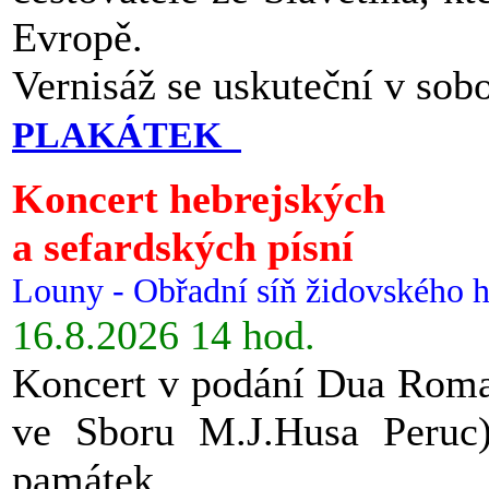
Evropě.
Vernisáž se uskuteční v sob
PLAKÁTEK
Koncert hebrejských
a sefardských písní
Louny - Obřadní síň židovského h
16.8.2026 14 hod.
Koncert v podání Dua Roman
ve Sboru M.J.Husa Peruc
památek.