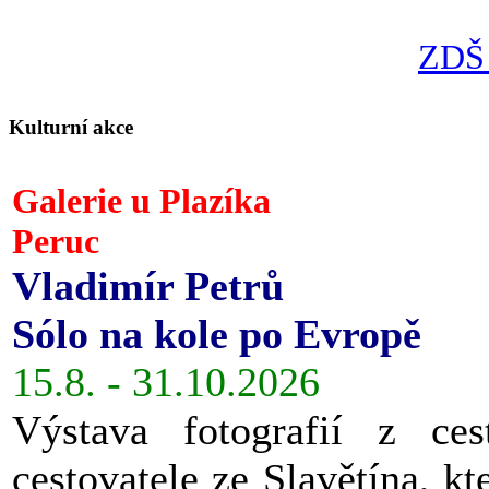
ZDŠ 
Kulturní akce
Galerie u Plazíka
Peruc
Vladimír Petrů
Sólo na kole po Evropě
15.8. - 31.10.2026
Výstava fotografií z ces
cestovatele ze Slavětína, kt