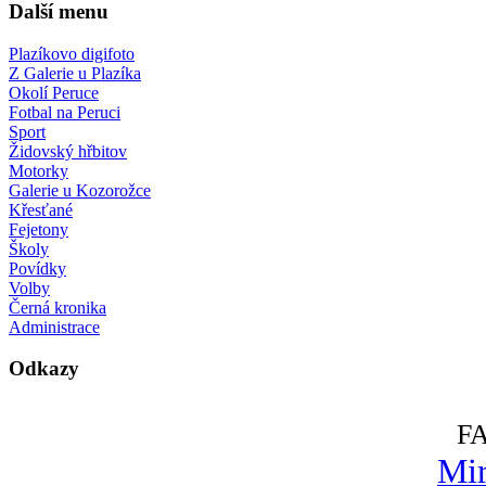
Další menu
Plazíkovo digifoto
Z Galerie u Plazíka
Okolí Peruce
Fotbal na Peruci
Sport
Židovský hřbitov
Motorky
Galerie u Kozorožce
Křesťané
Fejetony
Školy
Povídky
Volby
Černá kronika
Administrace
Odkazy
F
Mir