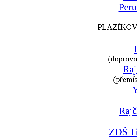
Peru
PLAZÍKOV
(doprovod
Raj
(přemís
Rajč
ZDŠ Tř