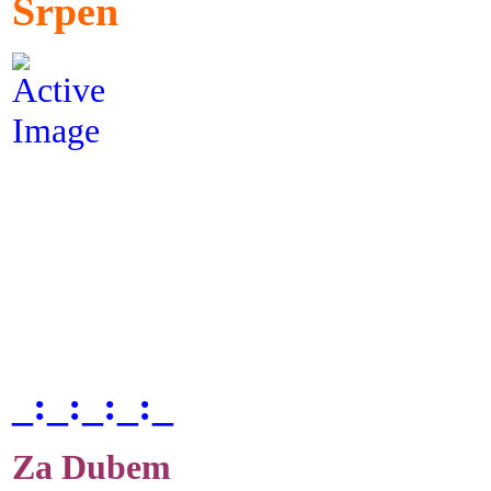
Srpen
_:_:_:_:_
Za Dubem