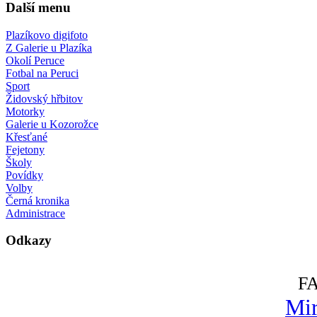
Další menu
Plazíkovo digifoto
Z Galerie u Plazíka
Okolí Peruce
Fotbal na Peruci
Sport
Židovský hřbitov
Motorky
Galerie u Kozorožce
Křesťané
Fejetony
Školy
Povídky
Volby
Černá kronika
Administrace
Odkazy
F
Mir