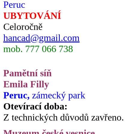
Peruc
UBYTOVÁNÍ
Celoročně
hancad@gmail.com
mob. 777 066 738
Pamětní síň
Emila Filly
Peruc,
zámecký park
Otevírací doba:
Z technických důvodů zavřeno.
Muzeum české vesnice