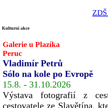
ZDŠ 
Kulturní akce
Galerie u Plazíka
Peruc
Vladimír Petrů
Sólo na kole po Evropě
15.8. - 31.10.2026
Výstava fotografií z ces
cestovatele ze Slavětína, kt