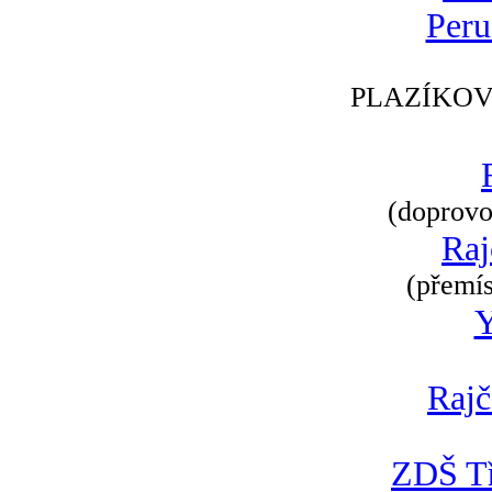
Peru
PLAZÍKOV
(doprovod
Raj
(přemís
Rajč
ZDŠ Tř