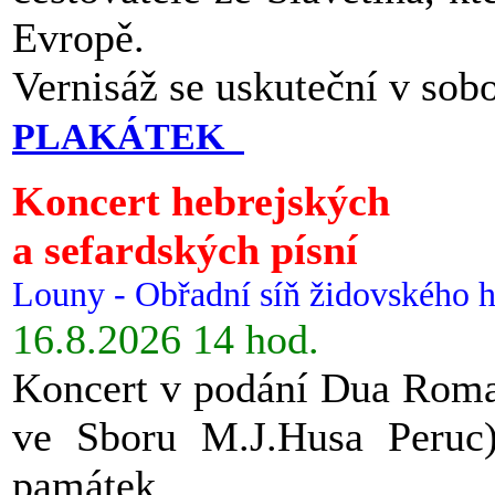
Evropě.
Vernisáž se uskuteční v sob
PLAKÁTEK
Koncert hebrejských
a sefardských písní
Louny - Obřadní síň židovského h
16.8.2026 14 hod.
Koncert v podání Dua Roman
ve Sboru M.J.Husa Peruc
památek.