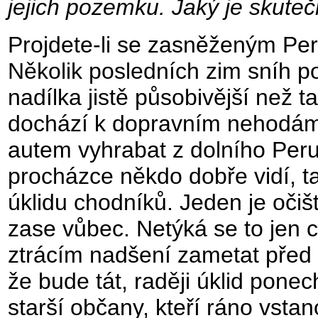
jejich pozemku. Jaký je skuteč
Projdete-li se zasněženým Per
Několik posledních zim sníh po
nadílka jistě působivější než t
dochází k dopravním nehodám
autem vyhrabat z dolního Peruc
procházce někdo dobře vidí, t
úklidu chodníků. Jeden je očiš
zase vůbec. Netýká se to jen c
ztrácím nadšení zametat před 
že bude tát, raději úklid pon
starší občany, kteří ráno vstan