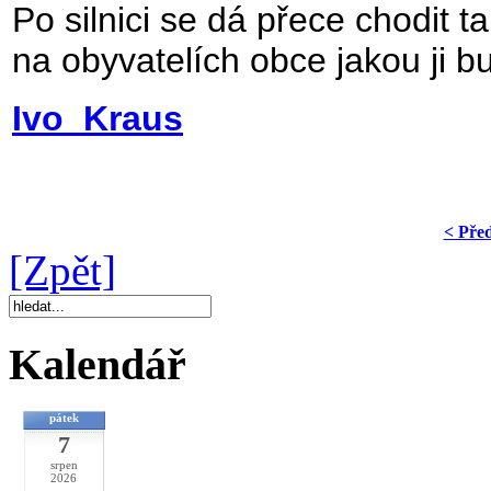
Po silnici se dá přece chodit ta
na obyvatelích obce jakou ji b
Ivo Kraus
< Pře
[Zpět]
Kalendář
pátek
7
srpen
2026