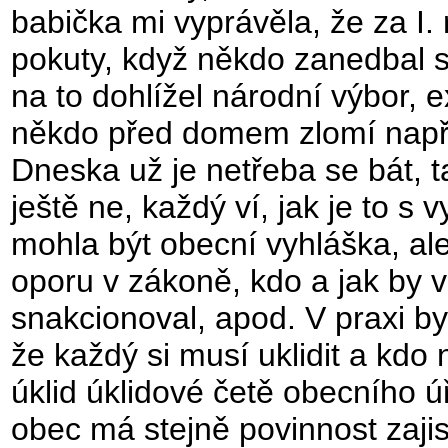
babička mi vyprávěla, že za I. 
pokuty, když někdo zanedbal s
na to dohlížel národní výbor, 
někdo před domem zlomí např. 
Dneska už je netřeba se bát, 
ještě ne, každý ví, jak je to 
mohla být obecní vyhláška, al
oporu v zákoně, kdo a jak by v
snakcionoval, apod. V praxi by 
že každý si musí uklidit a kdo
úklid úklidové četě obecního úř
obec má stejně povinnost zajis