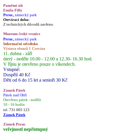
Pamětní síň
Emila Filly
Peruc,
zámecký park
Otevírací doba:
Z technických důvodů zavřeno.
Muzeum české vesnice
Peruc,
zámecký park
Informační středisko
Výstava obrazů J. Corvina
11. dubna - září
úterý - neděle 10.00 - 12.00 a 12.30- 16.30 hod.
V říjnu je otevřeno pouze o víkendech.
Vstupné:
Dospělí 40 Kč
Děti od 6 do 15 let a senioři 30 Kč
Zámek Pátek
Pátek nad Ohří
Otevřeno pátek - neděle
10 - 16 hodin
tel. 731 005 123
Zámek Pátek
Zámek Peruc
veřejnosti nepřístupný