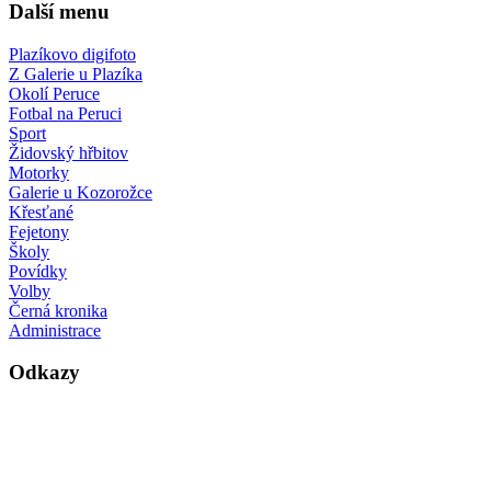
Další menu
Plazíkovo digifoto
Z Galerie u Plazíka
Okolí Peruce
Fotbal na Peruci
Sport
Židovský hřbitov
Motorky
Galerie u Kozorožce
Křesťané
Fejetony
Školy
Povídky
Volby
Černá kronika
Administrace
Odkazy