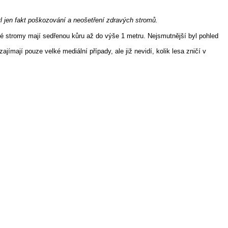
l jen fakt poškozování a neošetření zdravých stromů.
vé stromy mají sedřenou kůru až do výše 1 metru. Nejsmutnější byl pohled
jímají pouze velké mediální případy, ale již nevidí, kolik lesa zničí v