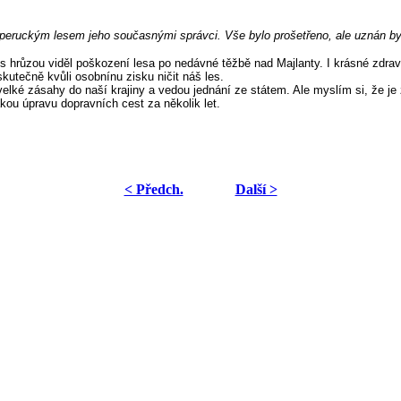
peruckým lesem jeho současnými správci. Vše bylo prošetřeno, ale uznán by
 s hrůzou viděl poškození lesa po nedávné těžbě nad Majlanty. I krásné zdra
utečně kvůli osobnínu zisku ničit náš les.
velké zásahy do naší krajiny a vedou jednání ze státem. Ale myslím si, že je za
akou úpravu dopravních cest za několik let.
< Předch.
Další >