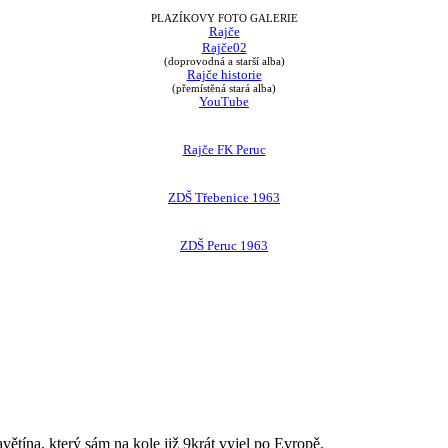
PLAZÍKOVY FOTO GALERIE
Rajče
Rajče02
(doprovodná a starší alba)
Rajče historie
(přemístěná stará alba)
YouTube
Rajče FK Peruc
ZDŠ Třebenice 1963
ZDŠ Peruc 1963
avětína, který sám na kole již 9krát vyjel po Evropě.