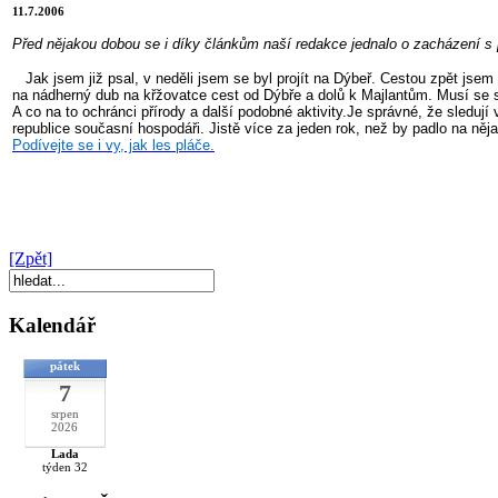
11.7.2006
Před nějakou dobou se i díky článkům naší redakce jednalo o zacházení s 
Jak jsem již psal, v neděli jsem se byl projít na Dýbeř. Cestou zpět jsem
na nádherný dub na křžovatce cest od Dýbře a dolů k Majlantům. Musí se sk
A co na to ochránci přírody a další podobné aktivity.Je správné, že sledují 
republice současní hospodáři. Jistě více za jeden rok, než by padlo na něj
Podívejte se i vy, jak les pláče.
[Zpět]
Kalendář
pátek
7
srpen
2026
Lada
týden 32