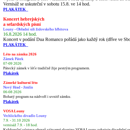
Vernisáž se uskuteční v sobotu 15.8. ve 14 hod.
PLAKÁTEK
Koncert hebrejských
a sefardských písní
Louny - Obřadní síň židovského hřbitova
16.8.2026 14 hod.
Koncert v podání Dua Romanco pořádá jako každý rok (dříve ve Sb
PLAKÁTEK
Léto na zámku 2026
Zámek Pátek
07-09 2026
Pátecký zámek v léťe tradičně žije pestrým programem.
Plakátek
Zámeké kulturní léto
Nový Hrad - Jimlín
06-08 2026
Bohatý program na nádvoří i uvnitř zámku.
Plakátek
VOSA Louny
Vrchlického divadlo Louny
7.9. - 31.10 2026
vernisáž 7.9. - 18 hod.
Každoroční výstava obrazů výtvarné skupiny VOSA Louny zahajuje divadelní s