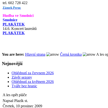
tel. 602 728 422
Zámek Peruc
Hudba ve Smolnici
Smolnice
PLAKÁTEK
14.6. Koncert laureátů
PLAKÁTEK
You are here:
Hlavní strana
Černá kronika
A les op
Nejnovější
Ohlédnutí za červnem 2026
Závěr sezony
Ohlédnutí za květnem 2026
Tváře bez hranic
A les opět pláče
Napsal Plazík st.
Čtvrtek, 10 prosinec 2009