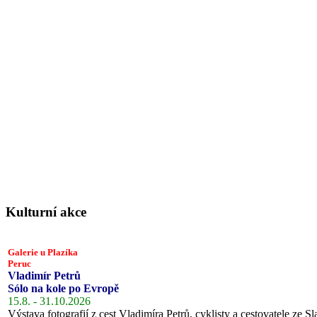
Kulturní akce
Galerie u Plazíka
Peruc
Vladimír Petrů
Sólo na kole po Evropě
15.8. - 31.10.2026
Výstava fotografií z cest Vladimíra Petrů, cyklisty a cestovatele ze Sl