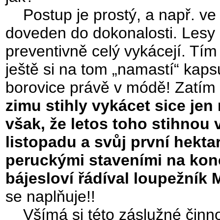
Postup je prostý, a např. ve Ve
doveden do dokonalosti. Lesy 
preventivně celý vykácejí. Tím
ještě si na tom „namastí“ kap
borovice právě v módě! Zatím
zimu stihly vykácet sice jen
však, že letos toho stihnou v
listopadu a svůj první hekta
peruckými staveními na konc
bájesloví řádíval loupežník 
se naplňuje!!
Všímá si této záslužné činnos