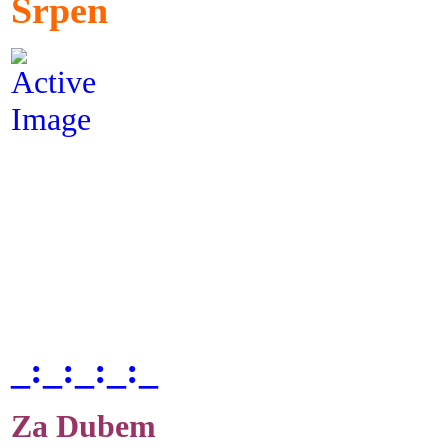
Srpen
_:_:_:_:_
Za Dubem