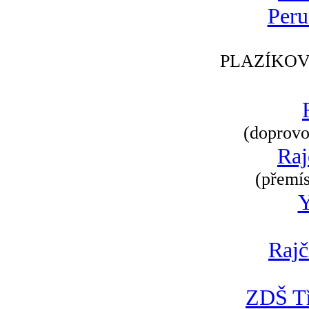
Peru
PLAZÍKOV
(doprovod
Raj
(přemís
Rajč
ZDŠ Tř