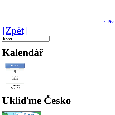
< Pře
[Zpět]
Kalendář
neděle
9
srpen
2026
Roman
týden 32
Ukliďme Česko