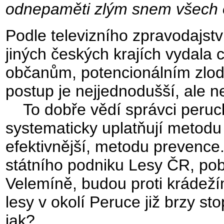
odnepaměti zlým snem všech 
Podle televizního zpravodajst
jiných českých krajích vydala 
občanům, potencionálním zlodě
postup je nejjednodušší, ale n
To dobře vědí správci peruckéh
systematicky uplatňují metod
efektivnější, metodu prevenc
státního podniku Lesy ČR, pob
Velemíně, budou proti krádež
lesy v okolí Peruce již brzy s
jak?