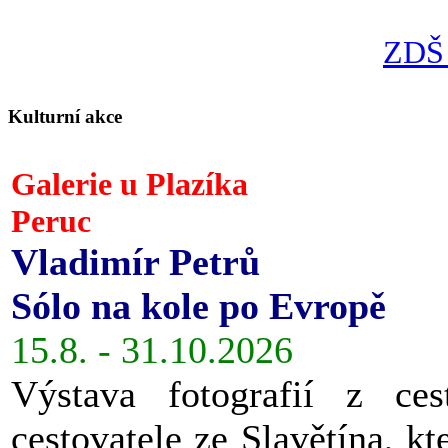
ZDŠ 
Kulturní akce
Galerie u Plazíka
Peruc
Vladimír Petrů
Sólo na kole po Evropě
15.8. - 31.10.2026
Výstava fotografií z ces
cestovatele ze Slavětína, kt