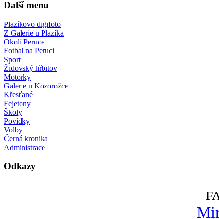
Další menu
Plazíkovo digifoto
Z Galerie u Plazíka
Okolí Peruce
Fotbal na Peruci
Sport
Židovský hřbitov
Motorky
Galerie u Kozorožce
Křesťané
Fejetony
Školy
Povídky
Volby
Černá kronika
Administrace
Odkazy
F
Mir