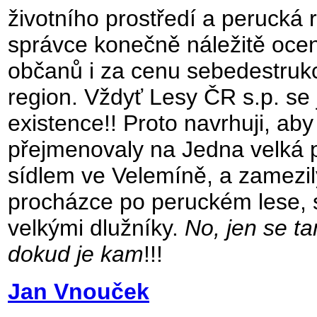
životního prostředí a perucká
správce konečně náležitě ocen
občanů i za cenu sebedestrukc
region. Vždyť Lesy ČR s.p. se 
existence!! Proto navrhuji, ab
přejmenovaly na Jedna velká p
sídlem ve Velemíně, a zamezil
procházce po peruckém lese, s
velkými dlužníky.
No, jen se t
dokud je kam
!!!
Jan Vnouček