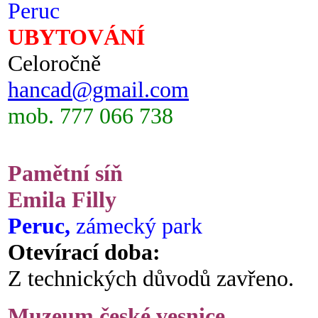
Peruc
UBYTOVÁNÍ
Celoročně
hancad@gmail.com
mob. 777 066 738
Pamětní síň
Emila Filly
Peruc,
zámecký park
Otevírací doba:
Z technických důvodů zavřeno.
Muzeum české vesnice