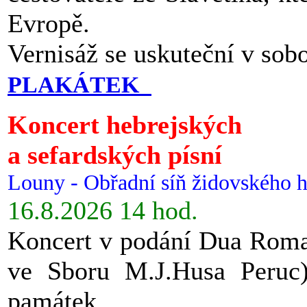
Evropě.
Vernisáž se uskuteční v sob
PLAKÁTEK
Koncert hebrejských
a sefardských písní
Louny - Obřadní síň židovského h
16.8.2026 14 hod.
Koncert v podání Dua Roman
ve Sboru M.J.Husa Peruc
památek.