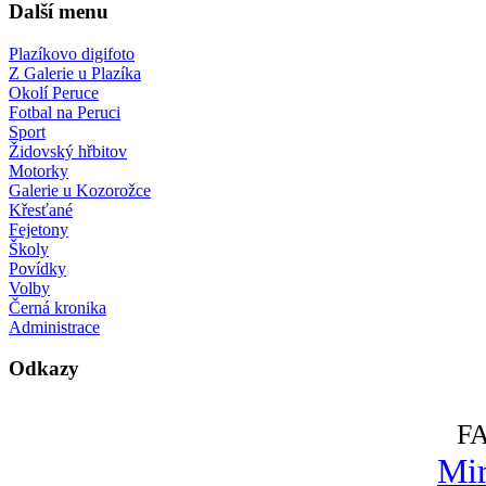
Další menu
Plazíkovo digifoto
Z Galerie u Plazíka
Okolí Peruce
Fotbal na Peruci
Sport
Židovský hřbitov
Motorky
Galerie u Kozorožce
Křesťané
Fejetony
Školy
Povídky
Volby
Černá kronika
Administrace
Odkazy
F
Mir