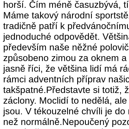
horší. Čím méně časuzbývá, tím
Máme takový národní sportstěžo
tradičně patří k předvánočnímu
jednoduché odpovědět. Většina 
především naše něžné polovičk
způsobeno zimou za oknem a 
jasně říci, že většina lidí má 
rámci adventních příprav naši
takšpatné.Představte si totiž
záclony. Moclidí to nedělá, ale
jsou. V tékouzelné chvíli je d
než normálně.Nepoučený pozo