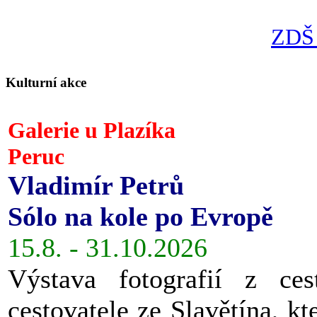
ZDŠ 
Kulturní akce
Galerie u Plazíka
Peruc
Vladimír Petrů
Sólo na kole po Evropě
15.8. - 31.10.2026
Výstava fotografií z ces
cestovatele ze Slavětína, kt