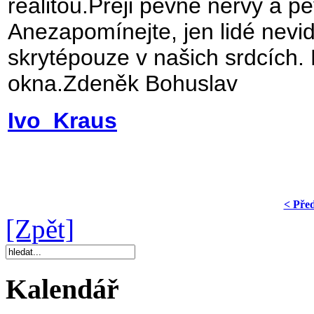
realitou.Přeji pevné nervy a 
Anezapomínejte, jen lidé nevidí
skrytépouze v našich srdcích.
okna.Zdeněk Bohuslav
Ivo Kraus
< Pře
[Zpět]
Kalendář