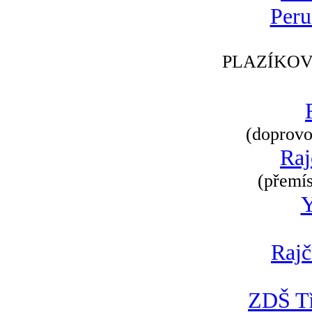
Peru
PLAZÍKOV
(doprovod
Raj
(přemís
Rajč
ZDŠ Tř