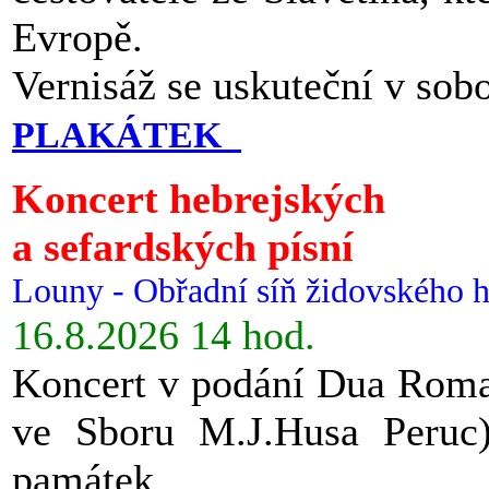
Evropě.
Vernisáž se uskuteční v sob
PLAKÁTEK
Koncert hebrejských
a sefardských písní
Louny - Obřadní síň židovského h
16.8.2026 14 hod.
Koncert v podání Dua Roman
ve Sboru M.J.Husa Peruc
památek.