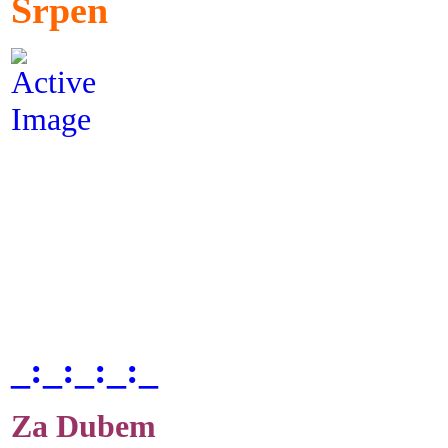
Srpen
_:_:_:_:_
Za Dubem