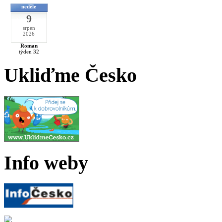
neděle
9
srpen
2026
Roman
týden 32
Ukliďme Česko
Info weby