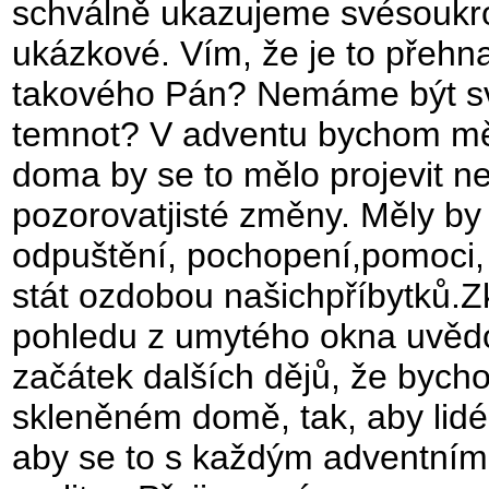
schválně ukazujeme svésoukro
ukázkové. Vím, že je to přeh
takového Pán? Nemáme být sv
temnot? V adventu bychom měli
doma by se to mělo projevit ne
pozorovatjisté změny. Měly by
odpuštění, pochopení,pomoci, 
stát ozdobou našichpříbytků.Zk
pohledu z umytého okna uvěd
začátek dalších dějů, že bych
skleněném domě, tak, aby lidé
aby se to s každým adventním