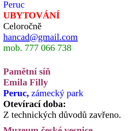
Peruc
UBYTOVÁNÍ
Celoročně
hancad@gmail.com
mob. 777 066 738
Pamětní síň
Emila Filly
Peruc,
zámecký park
Otevírací doba:
Z technických důvodů zavřeno.
Muzeum české vesnice