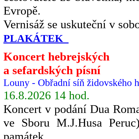
Evropě.
Vernisáž se uskuteční v sob
PLAKÁTEK
Koncert hebrejských
a sefardských písní
Louny - Obřadní síň židovského h
16.8.2026 14 hod.
Koncert v podání Dua Roman
ve Sboru M.J.Husa Peruc
památek.