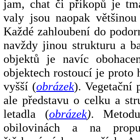
jam, chat či příkopů je tm
valy jsou naopak většinou 
Každé zahloubení do podorni
navždy jinou strukturu a b
objektů je navíc obohacen
objektech rostoucí je proto 
vyšší (
obrázek
). Vegetační 
ale představu o celku a st
letadla (
obrázek
)
. Metodu
obilovinách a na propu