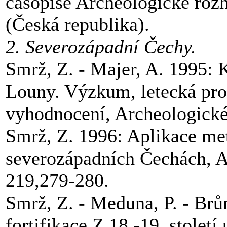
časopise Archeologické rozhl
(Česká republika).
2. Severozápadní Čechy.
Smrž, Z. - Majer, A. 1995: K
Louny. Výzkum, letecká pro
vyhodnocení, Archeologické
Smrž, Z. 1996: Aplikace met
severozápadních Čechách, A
219,279-280.
Smrž, Z. - Meduna, P. - Brůn
fortifikace Z 18.-19. století