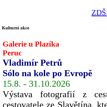
ZDŠ 
Kulturní akce
Galerie u Plazíka
Peruc
Vladimír Petrů
Sólo na kole po Evropě
15.8. - 31.10.2026
Výstava fotografií z ces
cestovatele ze Slavětína, kt