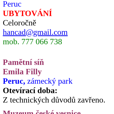
Peruc
UBYTOVÁNÍ
Celoročně
hancad@gmail.com
mob. 777 066 738
Pamětní síň
Emila Filly
Peruc,
zámecký park
Otevírací doba:
Z technických důvodů zavřeno.
Muzeum české vesnice