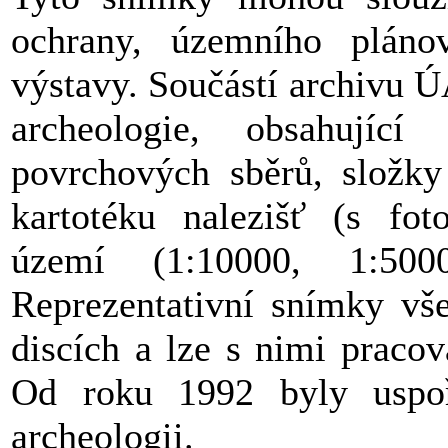
ochrany, územního pláno
výstavy. Součástí archivu 
archeologie, obsahujíc
povrchových sběrů, složky 
kartotéku nalezišť (s fo
území (1:10000, 1:500
Reprezentativní snímky vš
discích a lze s nimi prac
Od roku 1992 byly uspoř
archeologii.