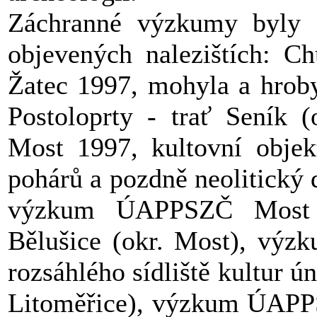
Záchranné výzkumy byly d
objevených nalezištích: C
Žatec 1997, mohyla a hroby
Postoloprty - trať Seník
Most 1997, kultovní objekt
pohárů a pozdně neolitický 
výzkum ÚAPPSZČ Most 1
Bělušice (okr. Most), vý
rozsáhlého sídliště kultur ú
Litoměřice), výzkum ÚAPP