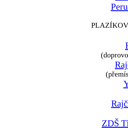
Peru
PLAZÍKOV
(doprovod
Raj
(přemís
Rajč
ZDŠ Tř