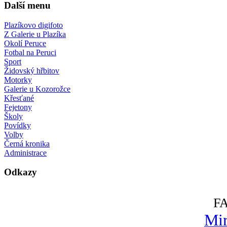
Další menu
Plazíkovo digifoto
Z Galerie u Plazíka
Okolí Peruce
Fotbal na Peruci
Sport
Židovský hřbitov
Motorky
Galerie u Kozorožce
Křesťané
Fejetony
Školy
Povídky
Volby
Černá kronika
Administrace
Odkazy
F
Mir