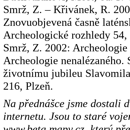
Smrž, Z. – Křivánek, R. 20
Znovuobjevená časně laténs
Archeologické rozhledy 54,
Smrž, Z. 2002: Archeologie 
Archeologie nenalézaného. S
životnímu jubileu Slavomila
216, Plzeň.
Na přednášce jsme dostali 
internetu. Jsou to staré vo
www.beta.mapy.cz, který p