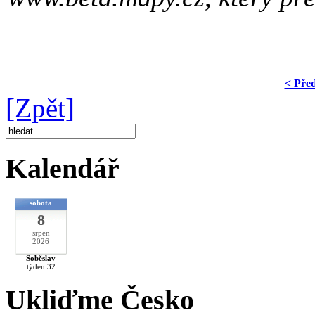
< Pře
[Zpět]
Kalendář
sobota
8
srpen
2026
Soběslav
týden 32
Ukliďme Česko