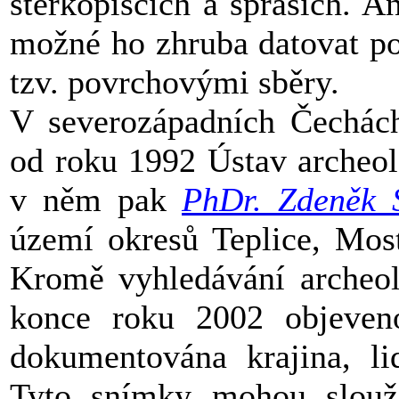
štěrkopíscích a spraších. A
možné ho zhruba datovat po
tzv. povrchovými sběry.
V severozápadních Čechách
od roku 1992 Ústav archeo
v něm pak
PhDr. Zdeněk 
území okresů Teplice, Mos
Kromě vyhledávání archeolo
konce roku 2002 objeven
dokumentována krajina, li
Tyto snímky mohou slouž