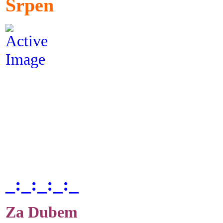
Srpen
_:_:_:_:_
Za Dubem