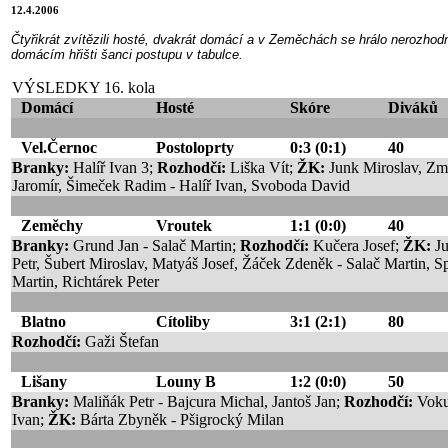
12.4.2006
Čtyřikrát zvítězili hosté, dvakrát domácí a v Zeměchách se hrálo nerozhod
domácím hřišti šanci postupu v tabulce.
VÝSLEDKY 16. kola
Domácí
Hosté
Skóre
Diváků
Vel.Černoc
Postoloprty
0:3
(0:1)
40
Branky:
Halíř Ivan 3;
Rozhodčí:
Liška Vít;
ŽK:
Junk Miroslav, Zm
Jaromír, Šimeček Radim - Halíř Ivan, Svoboda David
Zeměchy
Vroutek
1:1
(0:0)
40
Branky:
Grund Jan - Salač Martin;
Rozhodčí:
Kučera Josef;
ŽK:
J
Petr, Šubert Miroslav, Matyáš Josef, Žáček Zdeněk - Salač Martin, S
Martin, Richtárek Peter
Blatno
Cítoliby
3:1
(2:1)
80
Rozhodčí:
Gaži Štefan
Lišany
Louny B
1:2
(0:0)
50
Branky:
Maliňák Petr - Bajcura Michal, Jantoš Jan;
Rozhodčí:
Voku
Ivan;
ŽK:
Bárta Zbyněk - Pšigrocký Milan