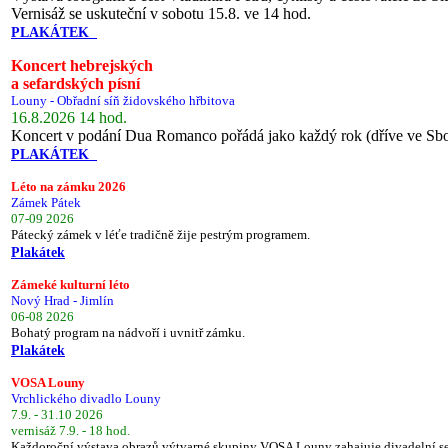
Vernisáž se uskuteční v sobotu 15.8. ve 14 hod.
PLAKÁTEK
Koncert hebrejských
a sefardských písní
Louny - Obřadní síň židovského hřbitova
16.8.2026 14 hod.
Koncert v podání Dua Romanco pořádá jako každý rok (dříve ve Sb
PLAKÁTEK
Léto na zámku 2026
Zámek Pátek
07-09 2026
Pátecký zámek v léťe tradičně žije pestrým programem.
Plakátek
Zámeké kulturní léto
Nový Hrad - Jimlín
06-08 2026
Bohatý program na nádvoří i uvnitř zámku.
Plakátek
VOSA Louny
Vrchlického divadlo Louny
7.9. - 31.10 2026
vernisáž 7.9. - 18 hod.
Každoroční výstava obrazů výtvarné skupiny VOSA Louny zahajuje divadelní s