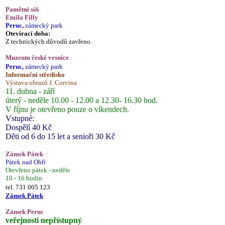
Pamětní síň
Emila Filly
Peruc,
zámecký park
Otevírací doba:
Z technických důvodů zavřeno.
Muzeum české vesnice
Peruc,
zámecký park
Informační středisko
Výstava obrazů J. Corvina
11. dubna - září
úterý - neděle 10.00 - 12.00 a 12.30- 16.30 hod.
V říjnu je otevřeno pouze o víkendech.
Vstupné:
Dospělí 40 Kč
Děti od 6 do 15 let a senioři 30 Kč
Zámek Pátek
Pátek nad Ohří
Otevřeno pátek - neděle
10 - 16 hodin
tel. 731 005 123
Zámek Pátek
Zámek Peruc
veřejnosti nepřístupný