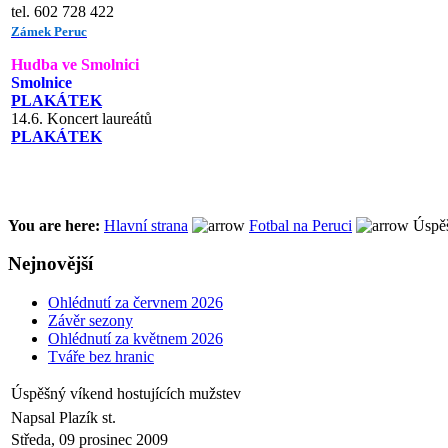
tel. 602 728 422
Zámek Peruc
Hudba ve Smolnici
Smolnice
PLAKÁTEK
14.6. Koncert laureátů
PLAKÁTEK
You are here:
Hlavní strana
Fotbal na Peruci
Úspěš
Nejnovější
Ohlédnutí za červnem 2026
Závěr sezony
Ohlédnutí za květnem 2026
Tváře bez hranic
Úspěšný víkend hostujících mužstev
Napsal Plazík st.
Středa, 09 prosinec 2009