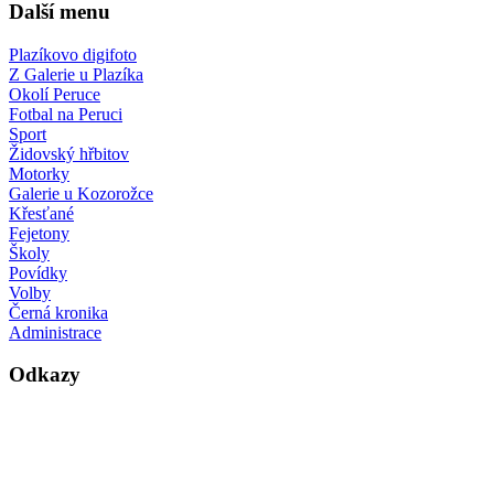
Další menu
Plazíkovo digifoto
Z Galerie u Plazíka
Okolí Peruce
Fotbal na Peruci
Sport
Židovský hřbitov
Motorky
Galerie u Kozorožce
Křesťané
Fejetony
Školy
Povídky
Volby
Černá kronika
Administrace
Odkazy