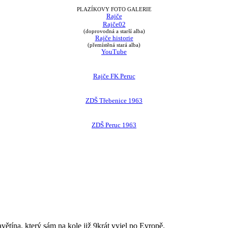
PLAZÍKOVY FOTO GALERIE
Rajče
Rajče02
(doprovodná a starší alba)
Rajče historie
(přemístěná stará alba)
YouTube
Rajče FK Peruc
ZDŠ Třebenice 1963
ZDŠ Peruc 1963
avětína, který sám na kole již 9krát vyjel po Evropě.