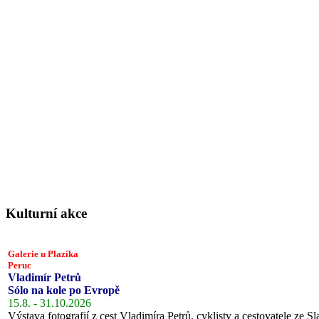
Kulturní akce
Galerie u Plazíka
Peruc
Vladimír Petrů
Sólo na kole po Evropě
15.8. - 31.10.2026
Výstava fotografií z cest Vladimíra Petrů, cyklisty a cestovatele ze Sl