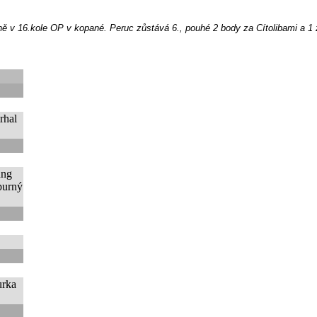
ně v 16.kole OP v kopané. Peruc zůstává 6., pouhé 2 body za Cítolibami a 1 
rhal
ung
purný
rka