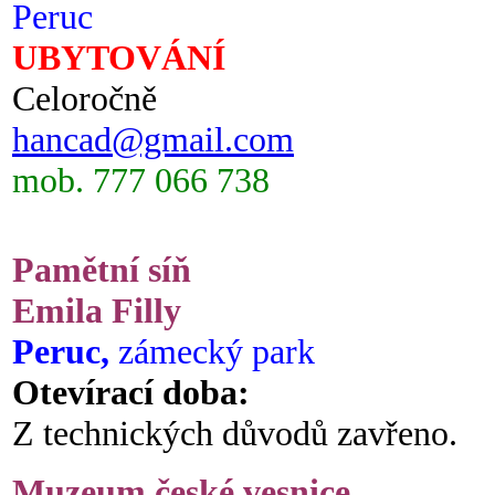
Peruc
UBYTOVÁNÍ
Celoročně
hancad@gmail.com
mob. 777 066 738
Pamětní síň
Emila Filly
Peruc,
zámecký park
Otevírací doba:
Z technických důvodů zavřeno.
Muzeum české vesnice