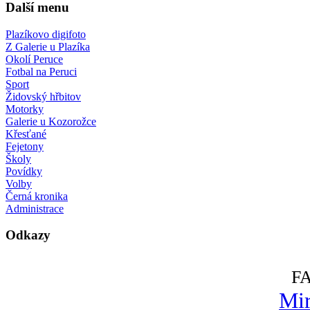
Další menu
Plazíkovo digifoto
Z Galerie u Plazíka
Okolí Peruce
Fotbal na Peruci
Sport
Židovský hřbitov
Motorky
Galerie u Kozorožce
Křesťané
Fejetony
Školy
Povídky
Volby
Černá kronika
Administrace
Odkazy
F
Mir