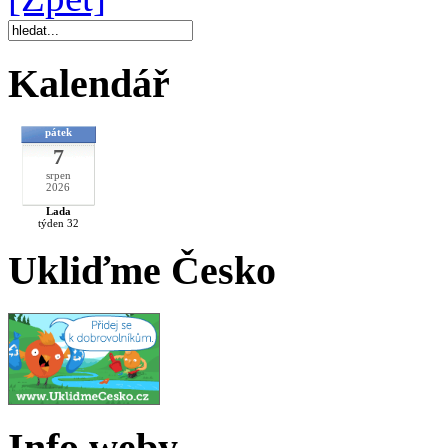
Kalendář
pátek
7
srpen
2026
Lada
týden 32
Ukliďme Česko
Info weby