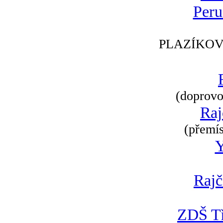
Peru
PLAZÍKOV
(doprovod
Raj
(přemís
Rajč
ZDŠ Tř