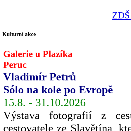
ZDŠ 
Kulturní akce
Galerie u Plazíka
Peruc
Vladimír Petrů
Sólo na kole po Evropě
15.8. - 31.10.2026
Výstava fotografií z ces
cestovatele ze Slavětína, kt