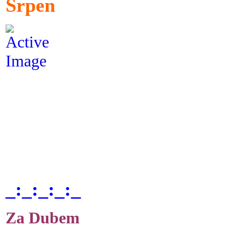
Srpen
_:_:_:_:_
Za Dubem