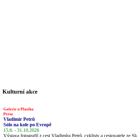
Kulturní akce
Galerie u Plazíka
Peruc
Vladimír Petrů
Sólo na kole po Evropě
15.8. - 31.10.2026
Výstava fotografií z cest Vladimíra Petrů, cyklisty a cestovatele ze Sl