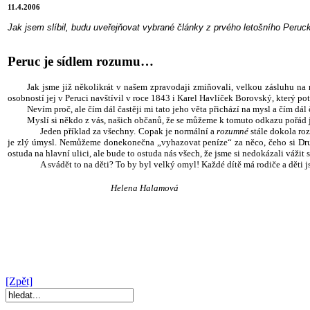
11.4.2006
Jak jsem slíbil, budu uveřejňovat vybrané články z prvého letošního Per
Peruc je sídlem rozumu…
Jak jsme již několikrát v našem zpravodaji zmiňovali, velkou zásluhu na
osobností jej v Peruci navštívil v roce 1843 i Karel Havlíček Borovský, který p
Nevím proč, ale čím dál častěji mi tato jeho věta přichází na mysl a čím dál č
Myslí si někdo z vás, našich občanů, že se můžeme k tomuto odkazu pořád ješt
Jeden příklad za všechny. Copak je normální a
rozumné
stále dokola roz
je zlý úmysl. Nemůžeme donekonečna „vyhazovat peníze“ za něco, čeho si Druh
ostuda na hlavní ulici, ale bude to ostuda nás všech, že jsme si nedokázali vážit
A svádět to na děti? To by byl velký omyl! Každé dítě má rodiče a děti j
Helena Halamová
[Zpět]