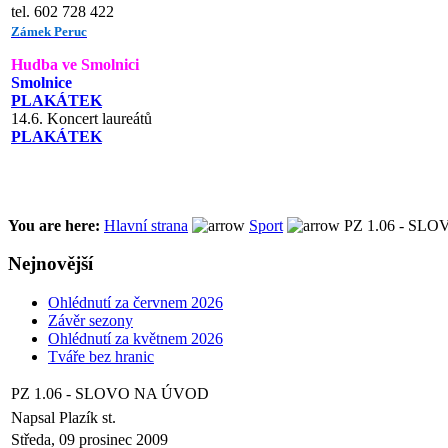
tel. 602 728 422
Zámek Peruc
Hudba ve Smolnici
Smolnice
PLAKÁTEK
14.6. Koncert laureátů
PLAKÁTEK
You are here:
Hlavní strana
Sport
PZ 1.06 - SL
Nejnovější
Ohlédnutí za červnem 2026
Závěr sezony
Ohlédnutí za květnem 2026
Tváře bez hranic
PZ 1.06 - SLOVO NA ÚVOD
Napsal Plazík st.
Středa, 09 prosinec 2009