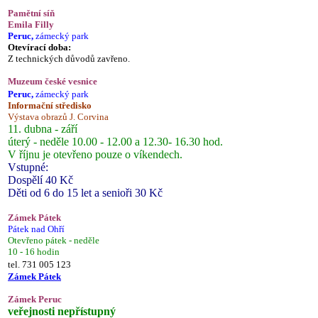
Pamětní síň
Emila Filly
Peruc,
zámecký park
Otevírací doba:
Z technických důvodů zavřeno.
Muzeum české vesnice
Peruc,
zámecký park
Informační středisko
Výstava obrazů J. Corvina
11. dubna - září
úterý - neděle 10.00 - 12.00 a 12.30- 16.30 hod.
V říjnu je otevřeno pouze o víkendech.
Vstupné:
Dospělí 40 Kč
Děti od 6 do 15 let a senioři 30 Kč
Zámek Pátek
Pátek nad Ohří
Otevřeno pátek - neděle
10 - 16 hodin
tel. 731 005 123
Zámek Pátek
Zámek Peruc
veřejnosti nepřístupný