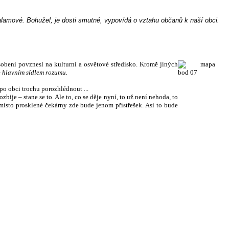
lamové. Bohužel, je dosti smutné, vypovídá o vztahu občanů k naší obci.
sobení povznesl na kulturní a osvětové středisko. Kromě jiných
e
hlavním sídlem rozumu.
 po obci trochu porozhlédnout ...
ije – stane se to. Ale to, co se děje nyní, to už není nehoda, to
ísto prosklené čekárny zde bude jenom přístřešek. Asi to bude