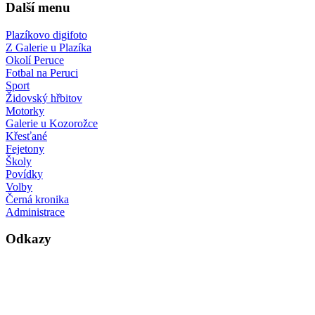
Další menu
Plazíkovo digifoto
Z Galerie u Plazíka
Okolí Peruce
Fotbal na Peruci
Sport
Židovský hřbitov
Motorky
Galerie u Kozorožce
Křesťané
Fejetony
Školy
Povídky
Volby
Černá kronika
Administrace
Odkazy