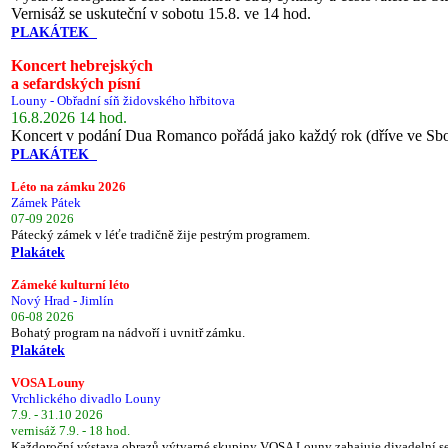
Vernisáž se uskuteční v sobotu 15.8. ve 14 hod.
PLAKÁTEK
Koncert hebrejských
a sefardských písní
Louny - Obřadní síň židovského hřbitova
16.8.2026 14 hod.
Koncert v podání Dua Romanco pořádá jako každý rok (dříve ve Sb
PLAKÁTEK
Léto na zámku 2026
Zámek Pátek
07-09 2026
Pátecký zámek v léťe tradičně žije pestrým programem.
Plakátek
Zámeké kulturní léto
Nový Hrad - Jimlín
06-08 2026
Bohatý program na nádvoří i uvnitř zámku.
Plakátek
VOSA Louny
Vrchlického divadlo Louny
7.9. - 31.10 2026
vernisáž 7.9. - 18 hod.
Každoroční výstava obrazů výtvarné skupiny VOSA Louny zahajuje divadelní s