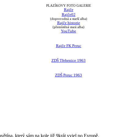
PLAZÍKOVY FOTO GALERIE
Rajče
Rajče02
(doprovodná a starší alba)
Rajče historie
(přemístěná stará alba)
YouTube
Rajče FK Peruc
ZDŠ Třebenice 1963
ZDŠ Peruc 1963
avětína, který sám na kole již 9krát vyjel po Evropě.