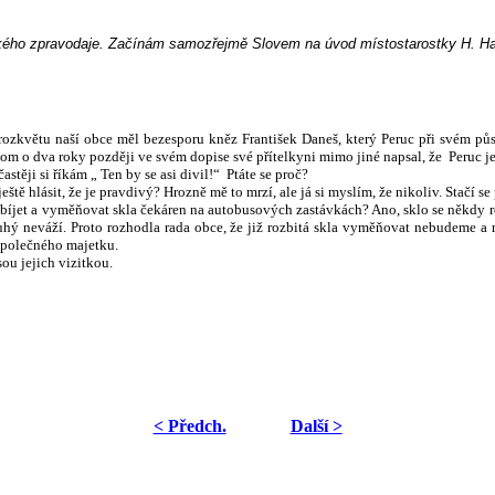
uckého zpravodaje. Začínám samozřejmě Slovem na úvod místostarostky H. Ha
 rozkvětu naší obce měl bezesporu kněz František Daneš, který Peruc při svém pů
otom o dva roky později ve svém dopise své přítelkyni mimo jiné napsal, že Peruc j
astěji si říkám „ Ten by se asi divil!“
Ptáte se proč?
ě hlásit, že je pravdivý? Hrozně mě to mrzí, ale já si myslím, že nikoliv. Stačí se
bíjet a vyměňovat skla čekáren na autobusových zastávkách? Ano, sklo se někdy rozb
ý neváží. Proto rozhodla rada obce, že již rozbitá skla vyměňovat nebudeme a m
 společného majetku.
sou jejich vizitkou.
< Předch.
Další >