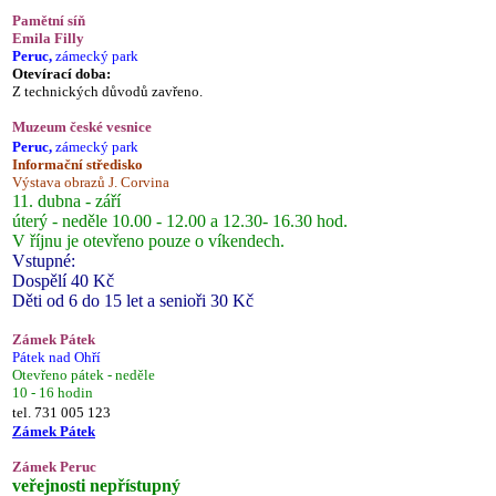
Pamětní síň
Emila Filly
Peruc,
zámecký park
Otevírací doba:
Z technických důvodů zavřeno.
Muzeum české vesnice
Peruc,
zámecký park
Informační středisko
Výstava obrazů J. Corvina
11. dubna - září
úterý - neděle 10.00 - 12.00 a 12.30- 16.30 hod.
V říjnu je otevřeno pouze o víkendech.
Vstupné:
Dospělí 40 Kč
Děti od 6 do 15 let a senioři 30 Kč
Zámek Pátek
Pátek nad Ohří
Otevřeno pátek - neděle
10 - 16 hodin
tel. 731 005 123
Zámek Pátek
Zámek Peruc
veřejnosti nepřístupný