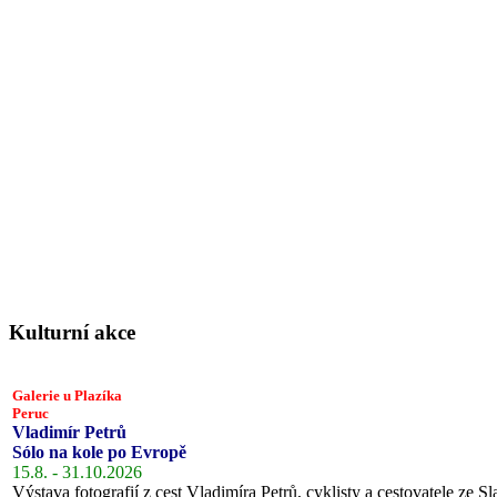
Kulturní akce
Galerie u Plazíka
Peruc
Vladimír Petrů
Sólo na kole po Evropě
15.8. - 31.10.2026
Výstava fotografií z cest Vladimíra Petrů, cyklisty a cestovatele ze Sl