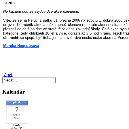
1.4.2006
Ne každou noc se sejdou dvě akce najednou.
Víte, že se na Peruci z pátku 31. března 2006 na sobotu 1. dubna 2006 usku
se již o 18. ročník akce Junáka, jehož členové ( pro tuto akci i neskautsk
přespali do dalšího dne ve staré tělocvičně základní školy. Celá akce byla 
kategorie, tedy oldskauti 18 let a více, dorazili až v 5 hodin ráno. Jejic
dít, mohli se spojit, byť třeba jen na chvíli, dvě nocležnické akce na Peru
Monika Hegedüsová
[Zpět]
Kalendář
pátek
7
srpen
2026
Lada
týden 32