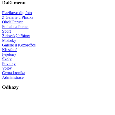
Další menu
Plazíkovo digifoto
Z Galerie u Plazíka
Okolí Peruce
Fotbal na Peruci
Sport
Židovský hřbitov
Motorky
Galerie u Kozorožce
Křesťané
Fejetony
Školy
Povídky
Volby
Černá kronika
Administrace
Odkazy