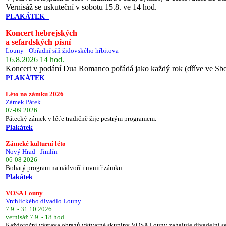
Vernisáž se uskuteční v sobotu 15.8. ve 14 hod.
PLAKÁTEK
Koncert hebrejských
a sefardských písní
Louny - Obřadní síň židovského hřbitova
16.8.2026 14 hod.
Koncert v podání Dua Romanco pořádá jako každý rok (dříve ve Sb
PLAKÁTEK
Léto na zámku 2026
Zámek Pátek
07-09 2026
Pátecký zámek v léťe tradičně žije pestrým programem.
Plakátek
Zámeké kulturní léto
Nový Hrad - Jimlín
06-08 2026
Bohatý program na nádvoří i uvnitř zámku.
Plakátek
VOSA Louny
Vrchlického divadlo Louny
7.9. - 31.10 2026
vernisáž 7.9. - 18 hod.
Každoroční výstava obrazů výtvarné skupiny VOSA Louny zahajuje divadelní s