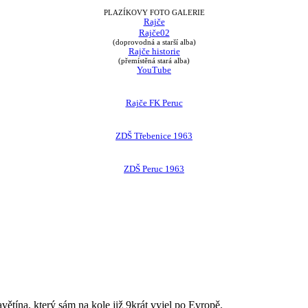
PLAZÍKOVY FOTO GALERIE
Rajče
Rajče02
(doprovodná a starší alba)
Rajče historie
(přemístěná stará alba)
YouTube
Rajče FK Peruc
ZDŠ Třebenice 1963
ZDŠ Peruc 1963
avětína, který sám na kole již 9krát vyjel po Evropě.