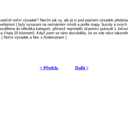
tečnil noční výsadek? Nevím jak vy, ale já si pod pojmem výsadek představím 
á veřejnost ) byly vysazeni na neznámém místě a podle mapy, buzoly a svých s
rozdělena do několika kategorií, přičemž nejmladší účastníci putovali z Ječovi
h trasa čítala 20 kilometrů. Když jsem se ráno dozvěděla, že se zde něco tak
ci. ( Noční výsadek a Noc s Andersenem )
< Předch.
Další >