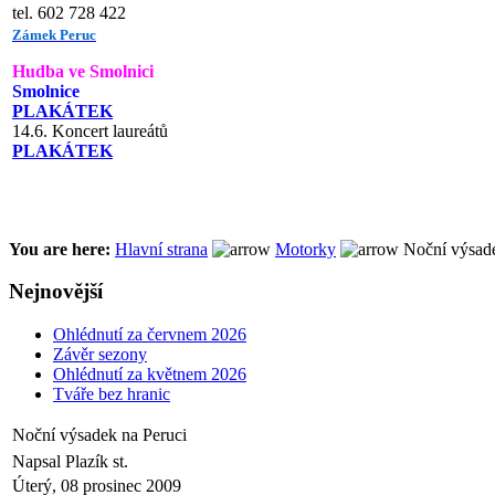
tel. 602 728 422
Zámek Peruc
Hudba ve Smolnici
Smolnice
PLAKÁTEK
14.6. Koncert laureátů
PLAKÁTEK
You are here:
Hlavní strana
Motorky
Noční výsade
Nejnovější
Ohlédnutí za červnem 2026
Závěr sezony
Ohlédnutí za květnem 2026
Tváře bez hranic
Noční výsadek na Peruci
Napsal Plazík st.
Úterý, 08 prosinec 2009