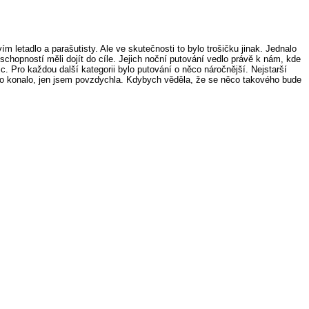
letadlo a parašutisty. Ale ve skutečnosti to bylo trošičku jinak. Jednalo
chopností měli dojít do cíle. Jejich noční putování vedlo právě k nám, kde
c. Pro každou další kategorii bylo putování o něco náročnější. Nejstarší
ového konalo, jen jsem povzdychla. Kdybych věděla, že se něco takového bude