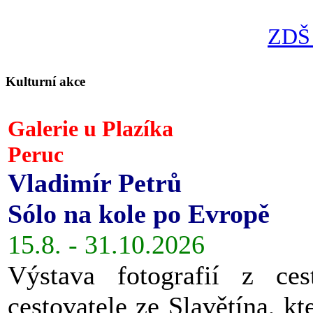
ZDŠ 
Kulturní akce
Galerie u Plazíka
Peruc
Vladimír Petrů
Sólo na kole po Evropě
15.8. - 31.10.2026
Výstava fotografií z ces
cestovatele ze Slavětína, kt