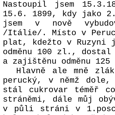
Nastoupil jsem 15.3.
15.6. 1899, kdy jako 2
jsem v nově vybudo
/Itálie/. Místo v Peru
plat, kdežto v Ruzyni 
odměnu 100 zl., dostal
a zajištěnu odměnu 125 
Hlavně ale mně zláka
perucký, v němž dole,
stál cukrovar téměř c
stráněmi, dále můj obý
v půli stráni v 1.pos