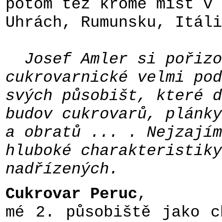
potom též kromě míst v 
Uhrách, Rumunsku, Itáli
Josef Amler si pořizo
cukrovarnické velmi pod
svých působišt, které d
budov cukrovarů, plánky
a obratů ... . Nejzajím
hluboké charakteristiky
nadřízených.
Cukrovar Peruc
,
mé 2. působiště jako c