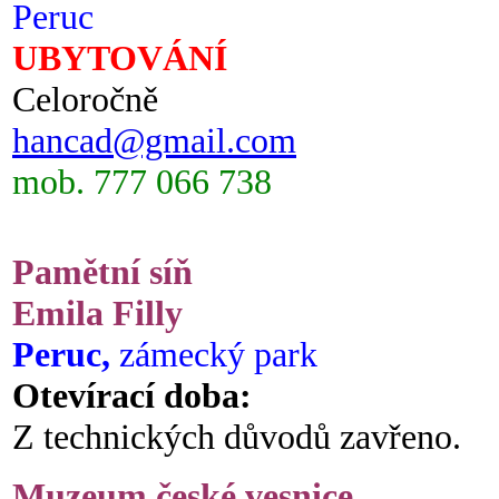
Peruc
UBYTOVÁNÍ
Celoročně
hancad@gmail.com
mob. 777 066 738
Pamětní síň
Emila Filly
Peruc,
zámecký park
Otevírací doba:
Z technických důvodů zavřeno.
Muzeum české vesnice