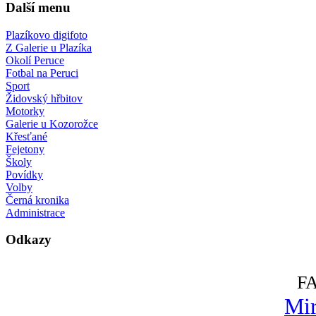
Další menu
Plazíkovo digifoto
Z Galerie u Plazíka
Okolí Peruce
Fotbal na Peruci
Sport
Židovský hřbitov
Motorky
Galerie u Kozorožce
Křesťané
Fejetony
Školy
Povídky
Volby
Černá kronika
Administrace
Odkazy
F
Mir