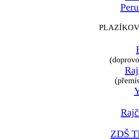
Peru
PLAZÍKOV
(doprovod
Raj
(přemís
Rajč
ZDŠ Tř