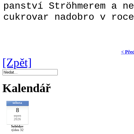
panství Ströhmerem a ne
cukrovar nadobro v roce
< Pře
[Zpět]
Kalendář
sobota
8
srpen
2026
Soběslav
týden 32