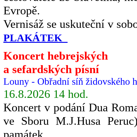
Evropě.
Vernisáž se uskuteční v sob
PLAKÁTEK
Koncert hebrejských
a sefardských písní
Louny - Obřadní síň židovského h
16.8.2026 14 hod.
Koncert v podání Dua Roman
ve Sboru M.J.Husa Peruc
památek.