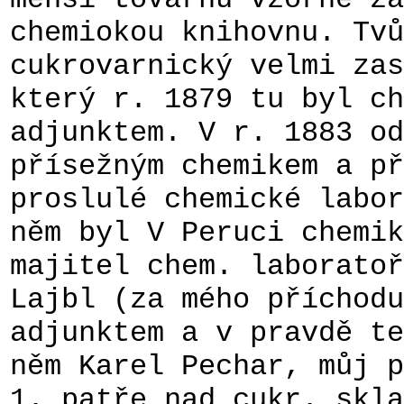
chemiokou knihovnu. Tvů
cukrovarnický velmi zas
který r. 1879 tu byl ch
adjunktem. V r. 1883 od
přísežným chemikem a př
proslulé chemické labor
něm byl V Peruci chemik
majitel chem. laboratoř
Lajbl (za mého příchodu
adjunktem a v pravdě te
něm Karel Pechar, můj p
1. patře nad cukr. skla