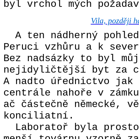
byl vrchol mých požadav
Vila, později 
A ten nádherný pohled 
Peruci vzhůru a k sever
Bez nadsázky to byl můj
nejidyličtější byt za c
A nadto úřednictvo jak 
centrále nahoře v zámku
ač částečně německé, vě
konciliatní.
Laboratoř byla prostor
menší továrnu vzorně za