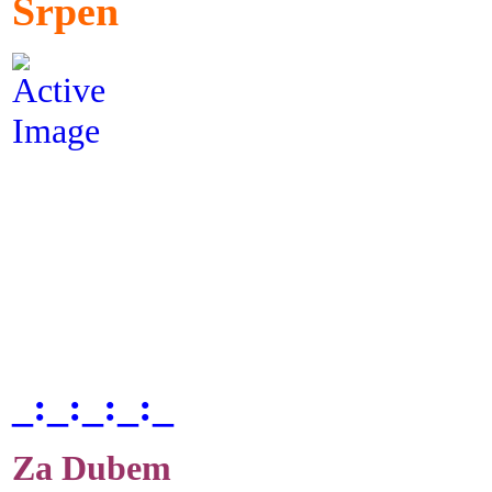
Srpen
_:_:_:_:_
Za Dubem