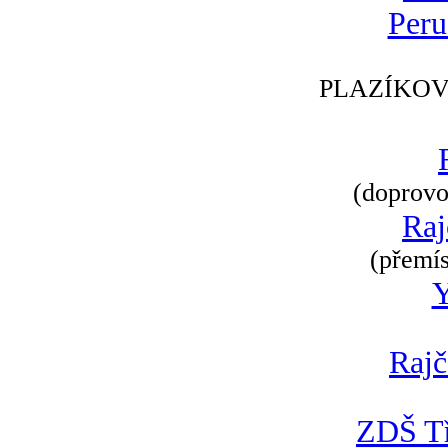
Peru
PLAZÍKOV
(doprovod
Raj
(přemís
Rajč
ZDŠ Tř