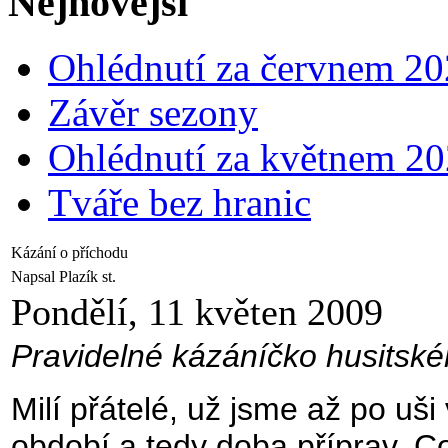
Nejnovější
Ohlédnutí za červnem 2
Závěr sezony
Ohlédnutí za květnem 2
Tváře bez hranic
Kázání o příchodu
Napsal Plazík st.
Pondělí, 11 květen 2009
Pravidelné kázáníčko husitsk
Milí přátelé, už jsme až po uš
období a tedy doba příprav. C