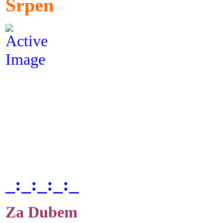
Srpen
_:_:_:_:_
Za Dubem