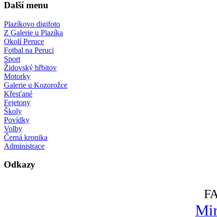
Další menu
Plazíkovo digifoto
Z Galerie u Plazíka
Okolí Peruce
Fotbal na Peruci
Sport
Židovský hřbitov
Motorky
Galerie u Kozorožce
Křesťané
Fejetony
Školy
Povídky
Volby
Černá kronika
Administrace
Odkazy
F
Mir