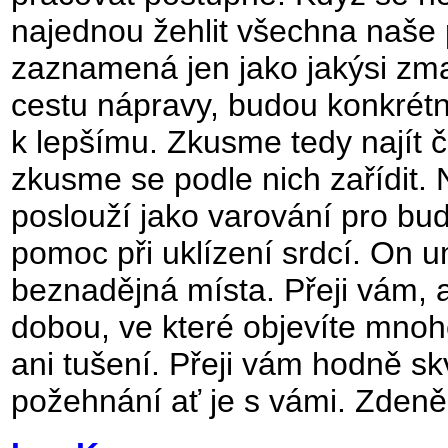
najednou žehlit všechna naše p
zaznamená jen jako jakýsi zma
cestu nápravy, budou konkrétní
k lepšímu. Zkusme tedy najít 
zkusme se podle nich zařídit. 
poslouží jako varování pro bu
pomoc při uklízení srdcí. On u
beznadějná místa. Přeji vám,
dobou, ve které objevíte mnohé
ani tušení. Přeji vám hodně sk
požehnání ať je s vámi. Zden