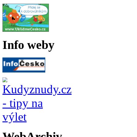
Info weby
WebArchiv