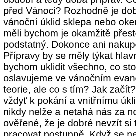
před Vánoci? Rozhodně je dobr
vánoční úklid sklepa nebo oke
měli bychom je okamžitě přestě
podstatný. Dokonce ani nakup
Přípravy by se měly týkat hlav
bychom uklidit všechno, co sto
oslavujeme ve vánočním evange
teorie, ale co s tím? Jak začí
vždyť k pokání a vnitřnímu úk
nikdy nelže a netahá nás za n
ověřené, že je dobré nevzít si 
pracovat postupně. Když se 