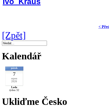
Ivo Kraus
< Pře
[Zpět]
Kalendář
pátek
7
srpen
2026
Lada
týden 32
Ukliďme Česko