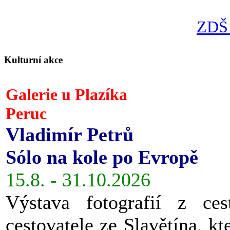
ZDŠ 
Kulturní akce
Galerie u Plazíka
Peruc
Vladimír Petrů
Sólo na kole po Evropě
15.8. - 31.10.2026
Výstava fotografií z ces
cestovatele ze Slavětína, kt