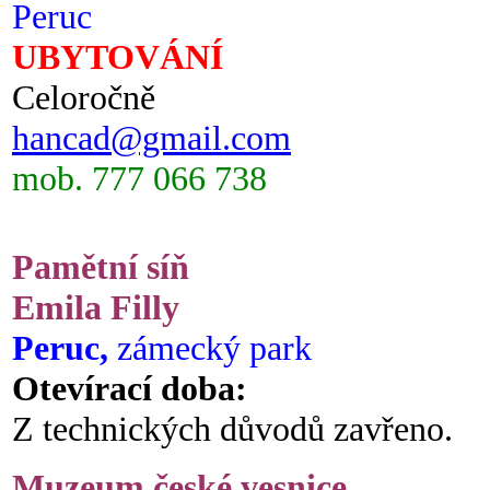
Peruc
UBYTOVÁNÍ
Celoročně
hancad@gmail.com
mob. 777 066 738
Pamětní síň
Emila Filly
Peruc,
zámecký park
Otevírací doba:
Z technických důvodů zavřeno.
Muzeum české vesnice