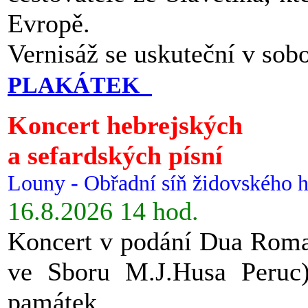
Evropě.
Vernisáž se uskuteční v sob
PLAKÁTEK
Koncert hebrejských
a sefardských písní
Louny - Obřadní síň židovského h
16.8.2026 14 hod.
Koncert v podání Dua Roman
ve Sboru M.J.Husa Peruc
památek.