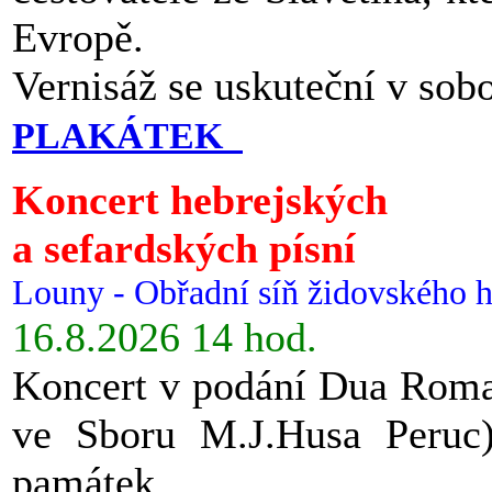
Evropě.
Vernisáž se uskuteční v sob
PLAKÁTEK
Koncert hebrejských
a sefardských písní
Louny - Obřadní síň židovského h
16.8.2026 14 hod.
Koncert v podání Dua Roman
ve Sboru M.J.Husa Peruc
památek.