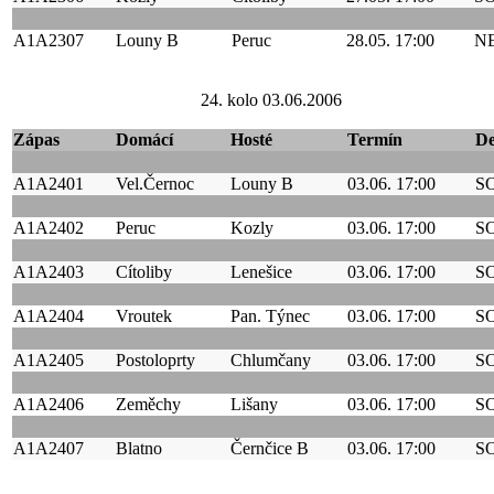
A1A2307
Louny B
Peruc
28.05. 17:00
N
24. kolo 03.06.2006
Zápas
Domácí
Hosté
Termín
D
A1A2401
Vel.Černoc
Louny B
03.06. 17:00
S
A1A2402
Peruc
Kozly
03.06. 17:00
S
A1A2403
Cítoliby
Lenešice
03.06. 17:00
S
A1A2404
Vroutek
Pan. Týnec
03.06. 17:00
S
A1A2405
Postoloprty
Chlumčany
03.06. 17:00
S
A1A2406
Zeměchy
Lišany
03.06. 17:00
S
A1A2407
Blatno
Černčice B
03.06. 17:00
S