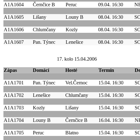
A1A1604
Černčice B
Peruc
09.04. 16:30
N
A1A1605
Lišany
Louny B
08.04. 16:30
S
A1A1606
Chlumčany
Kozly
08.04. 16:30
S
A1A1607
Pan. Týnec
Lenešice
08.04. 16:30
S
17. kolo 15.04.2006
Zápas
Domácí
Hosté
Termín
D
A1A1701
Pan. Týnec
Vel.Černoc
15.04. 16:30
S
A1A1702
Lenešice
Chlumčany
15.04. 16:30
S
A1A1703
Kozly
Lišany
15.04. 16:30
S
A1A1704
Louny B
Černčice B
16.04. 16:30
N
A1A1705
Peruc
Blatno
15.04. 16:30
S