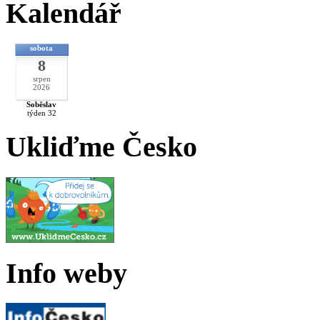
Kalendář
sobota
8
srpen
2026
Soběslav
týden 32
Ukliďme Česko
Info weby