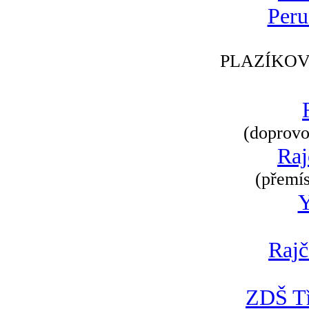
Peru
PLAZÍKOV
(doprovod
Raj
(přemís
Rajč
ZDŠ Tř