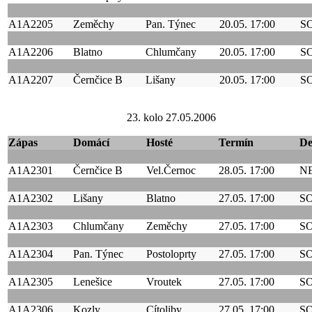
A1A2205
Zeměchy
Pan. Týnec
20.05. 17:00
S
A1A2206
Blatno
Chlumčany
20.05. 17:00
S
A1A2207
Černčice B
Lišany
20.05. 17:00
S
23. kolo 27.05.2006
Zápas
Domácí
Hosté
Termín
D
A1A2301
Černčice B
Vel.Černoc
28.05. 17:00
N
A1A2302
Lišany
Blatno
27.05. 17:00
S
A1A2303
Chlumčany
Zeměchy
27.05. 17:00
S
A1A2304
Pan. Týnec
Postoloprty
27.05. 17:00
S
A1A2305
Lenešice
Vroutek
27.05. 17:00
S
A1A2306
Kozly
Cítoliby
27.05. 17:00
S