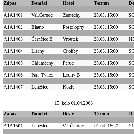
Zápas
Domácí
Hosté
Termín
D
A1A1401
Vel.Černoc
Zeměchy
25.03. 15:00
S
A1A1402
Blatno
Postoloprty
25.03. 15:00
S
A1A1403
Černčice B
Vroutek
26.03. 13:00
N
A1A1404
Lišany
Cítoliby
25.03. 15:00
S
A1A1405
Chlumčany
Peruc
25.03. 15:00
S
A1A1406
Pan. Týnec
Louny B
25.03. 15:00
S
A1A1407
Lenešice
Kozly
25.03. 15:00
S
15. kolo 01.04.2006
Zápas
Domácí
Hosté
Termín
D
A1A1501
Lenešice
Vel.Černoc
01.04. 16:30
S