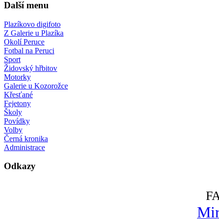
Další menu
Plazíkovo digifoto
Z Galerie u Plazíka
Okolí Peruce
Fotbal na Peruci
Sport
Židovský hřbitov
Motorky
Galerie u Kozorožce
Křesťané
Fejetony
Školy
Povídky
Volby
Černá kronika
Administrace
Odkazy
F
Mir