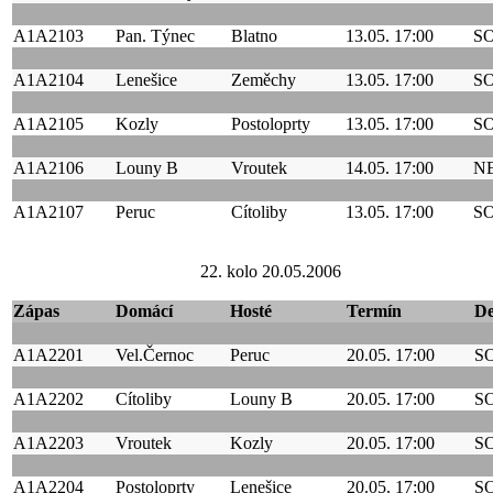
A1A2103
Pan. Týnec
Blatno
13.05. 17:00
S
A1A2104
Lenešice
Zeměchy
13.05. 17:00
S
A1A2105
Kozly
Postoloprty
13.05. 17:00
S
A1A2106
Louny B
Vroutek
14.05. 17:00
N
A1A2107
Peruc
Cítoliby
13.05. 17:00
S
22. kolo 20.05.2006
Zápas
Domácí
Hosté
Termín
D
A1A2201
Vel.Černoc
Peruc
20.05. 17:00
S
A1A2202
Cítoliby
Louny B
20.05. 17:00
S
A1A2203
Vroutek
Kozly
20.05. 17:00
S
A1A2204
Postoloprty
Lenešice
20.05. 17:00
S