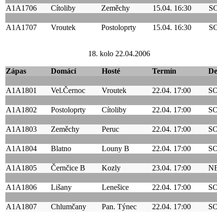
A1A1706
Cítoliby
Zeměchy
15.04. 16:30
S
A1A1707
Vroutek
Postoloprty
15.04. 16:30
S
18. kolo 22.04.2006
Zápas
Domácí
Hosté
Termín
D
A1A1801
Vel.Černoc
Vroutek
22.04. 17:00
S
A1A1802
Postoloprty
Cítoliby
22.04. 17:00
S
A1A1803
Zeměchy
Peruc
22.04. 17:00
S
A1A1804
Blatno
Louny B
22.04. 17:00
S
A1A1805
Černčice B
Kozly
23.04. 17:00
N
A1A1806
Lišany
Lenešice
22.04. 17:00
S
A1A1807
Chlumčany
Pan. Týnec
22.04. 17:00
S