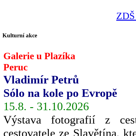
ZDŠ 
Kulturní akce
Galerie u Plazíka
Peruc
Vladimír Petrů
Sólo na kole po Evropě
15.8. - 31.10.2026
Výstava fotografií z ces
cestovatele ze Slavětína, kt