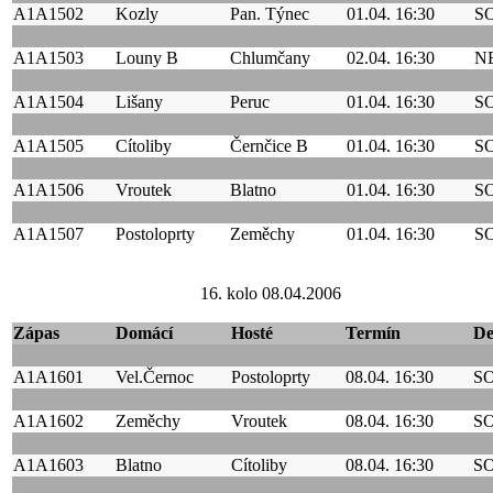
A1A1502
Kozly
Pan. Týnec
01.04. 16:30
S
A1A1503
Louny B
Chlumčany
02.04. 16:30
N
A1A1504
Lišany
Peruc
01.04. 16:30
S
A1A1505
Cítoliby
Černčice B
01.04. 16:30
S
A1A1506
Vroutek
Blatno
01.04. 16:30
S
A1A1507
Postoloprty
Zeměchy
01.04. 16:30
S
16. kolo 08.04.2006
Zápas
Domácí
Hosté
Termín
D
A1A1601
Vel.Černoc
Postoloprty
08.04. 16:30
S
A1A1602
Zeměchy
Vroutek
08.04. 16:30
S
A1A1603
Blatno
Cítoliby
08.04. 16:30
S