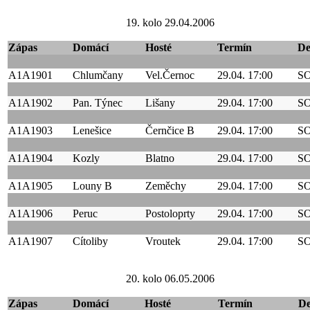
19. kolo 29.04.2006
Zápas
Domácí
Hosté
Termín
D
A1A1901
Chlumčany
Vel.Černoc
29.04. 17:00
S
A1A1902
Pan. Týnec
Lišany
29.04. 17:00
S
A1A1903
Lenešice
Černčice B
29.04. 17:00
S
A1A1904
Kozly
Blatno
29.04. 17:00
S
A1A1905
Louny B
Zeměchy
29.04. 17:00
S
A1A1906
Peruc
Postoloprty
29.04. 17:00
S
A1A1907
Cítoliby
Vroutek
29.04. 17:00
S
20. kolo 06.05.2006
Zápas
Domácí
Hosté
Termín
D