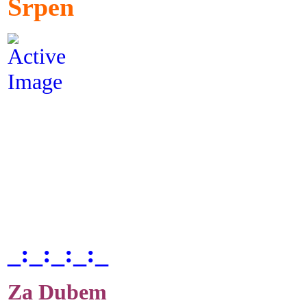
Srpen
_:_:_:_:_
Za Dubem