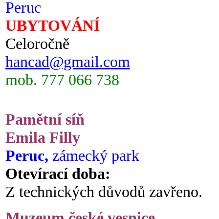
Peruc
UBYTOVÁNÍ
Celoročně
hancad@gmail.com
mob. 777 066 738
Pamětní síň
Emila Filly
Peruc,
zámecký park
Otevírací doba:
Z technických důvodů zavřeno.
Muzeum české vesnice