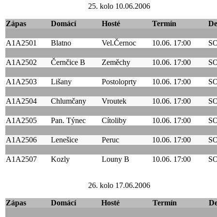
25. kolo 10.06.2006
Zápas
Domácí
Hosté
Termín
D
A1A2501
Blatno
Vel.Černoc
10.06. 17:00
S
A1A2502
Černčice B
Zeměchy
10.06. 17:00
S
A1A2503
Lišany
Postoloprty
10.06. 17:00
S
A1A2504
Chlumčany
Vroutek
10.06. 17:00
S
A1A2505
Pan. Týnec
Cítoliby
10.06. 17:00
S
A1A2506
Lenešice
Peruc
10.06. 17:00
S
A1A2507
Kozly
Louny B
10.06. 17:00
S
26. kolo 17.06.2006
Zápas
Domácí
Hosté
Termín
D