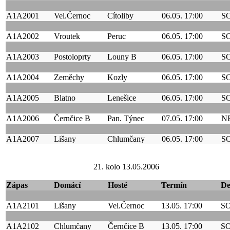
A1A2001
Vel.Černoc
Cítoliby
06.05. 17:00
S
A1A2002
Vroutek
Peruc
06.05. 17:00
S
A1A2003
Postoloprty
Louny B
06.05. 17:00
S
A1A2004
Zeměchy
Kozly
06.05. 17:00
S
A1A2005
Blatno
Lenešice
06.05. 17:00
S
A1A2006
Černčice B
Pan. Týnec
07.05. 17:00
N
A1A2007
Lišany
Chlumčany
06.05. 17:00
S
21. kolo 13.05.2006
Zápas
Domácí
Hosté
Termín
D
A1A2101
Lišany
Vel.Černoc
13.05. 17:00
S
A1A2102
Chlumčany
Černčice B
13.05. 17:00
S