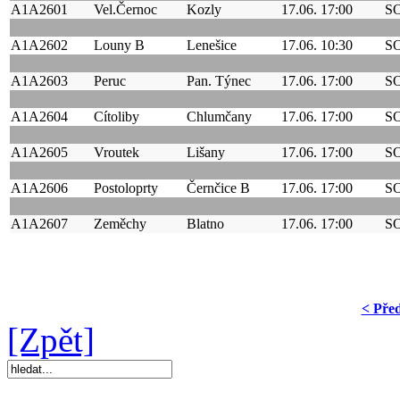
A1A2601
Vel.Černoc
Kozly
17.06. 17:00
S
A1A2602
Louny B
Lenešice
17.06. 10:30
S
A1A2603
Peruc
Pan. Týnec
17.06. 17:00
S
A1A2604
Cítoliby
Chlumčany
17.06. 17:00
S
A1A2605
Vroutek
Lišany
17.06. 17:00
S
A1A2606
Postoloprty
Černčice B
17.06. 17:00
S
A1A2607
Zeměchy
Blatno
17.06. 17:00
S
< Pře
[Zpět]