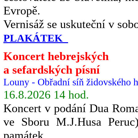
Evropě.
Vernisáž se uskuteční v sob
PLAKÁTEK
Koncert hebrejských
a sefardských písní
Louny - Obřadní síň židovského h
16.8.2026 14 hod.
Koncert v podání Dua Roman
ve Sboru M.J.Husa Peruc
památek.