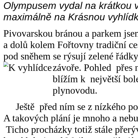
Olympusem vydal na krátkou vy
maximálně na Krásnou vyhlídk
Pivovarskou bránou a parkem jse
a dolů kolem Fořtovny tradiční ces
pod sněhem se rýsují zelené řádky
závoře.
Pohled přes n
blížím k největší bol
plynovodu.
Ještě před ním se z nízkého por
A takových plání je mnoho a nebu
Ticho procházky totiž stále přerý