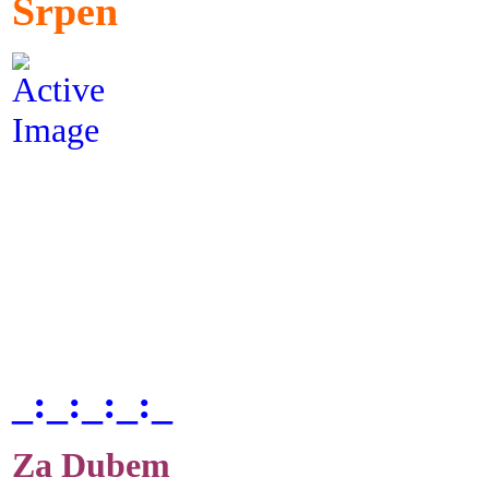
Srpen
_:_:_:_:_
Za Dubem