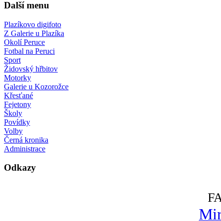
Další menu
Plazíkovo digifoto
Z Galerie u Plazíka
Okolí Peruce
Fotbal na Peruci
Sport
Židovský hřbitov
Motorky
Galerie u Kozorožce
Křesťané
Fejetony
Školy
Povídky
Volby
Černá kronika
Administrace
Odkazy
F
Mir