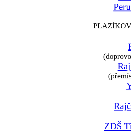
Peru
PLAZÍKOV
(doprovod
Raj
(přemís
Rajč
ZDŠ Tř