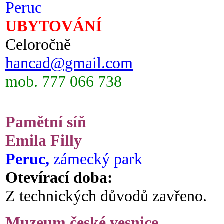
Peruc
UBYTOVÁNÍ
Celoročně
hancad@gmail.com
mob. 777 066 738
Pamětní síň
Emila Filly
Peruc,
zámecký park
Otevírací doba:
Z technických důvodů zavřeno.
Muzeum české vesnice