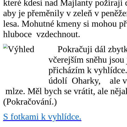
které kdesi nad Majlanty požírají 
aby je přeměnily v zeleň v peně
lesa. Mohutné kmeny si mohou př
hluboce vzdechnout.
Pokračuji dál zbytk
včerejším sněhu jsou 
přicházím k vyhlídce
údolí Oharky, ale vr
mlze. Měl bych se vrátit, ale něj
(Pokračování.)
S fotkami k vyhlídce.