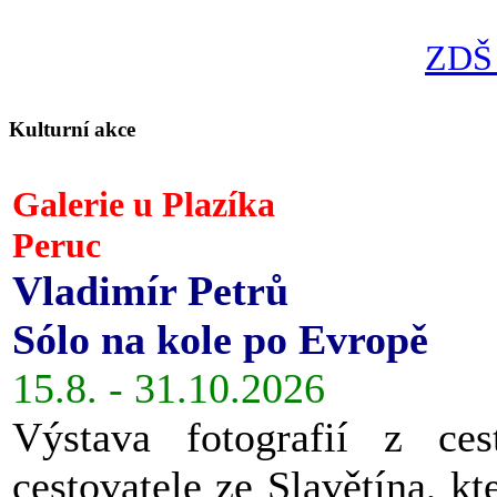
ZDŠ 
Kulturní akce
Galerie u Plazíka
Peruc
Vladimír Petrů
Sólo na kole po Evropě
15.8. - 31.10.2026
Výstava fotografií z ces
cestovatele ze Slavětína, kt