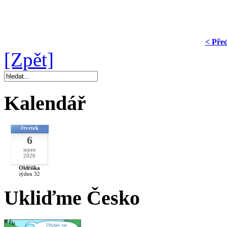
< Pře
[Zpět]
Kalendář
čtvrtek
6
srpen
2026
Oldřiška
týden 32
Ukliďme Česko