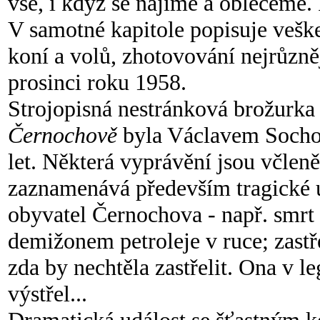
vše, i když se najíme a obleč
eme. 
V samotné kapitole popisuje vešk
koní a volů, zhotovování nejrůzně
prosinci roku 1958.
Strojopisná nestránková brožurk
Černochově
byla Václavem Socho
let. Některá vyprávění jsou včlen
zaznamenává především tragické ud
obyvatel Černochova - např. smrt 
demižonem petroleje v ruce; zastře
zda by necht
ěla zastřelit. Ona v l
výstřel...