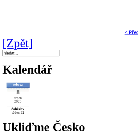
< Pře
[Zpět]
Kalendář
sobota
8
srpen
2026
Soběslav
týden 32
Ukliďme Česko