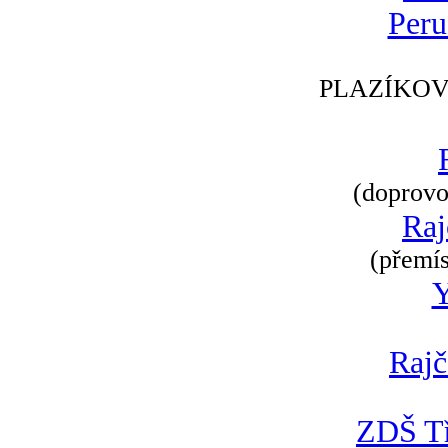
Peru
PLAZÍKOV
(doprovod
Raj
(přemís
Rajč
ZDŠ Tř