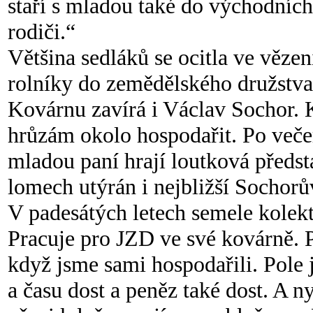
staří s mladou také do východníc
rodič
i.“
Většina sedláků se ocitla ve vězení
rolníky do zemědělského družstva
Kovárnu zavírá i Václav Sochor. 
hrůzám okolo hospodařit. Po veče
mladou paní hrají loutková předst
lomech utýrán i nejbližší Sochorů
V padesátých letech semele kolekt
Pracuje pro JZD ve své kovárně. P
když jsme sami hospodařili. Pole
a času dost a peněz také dost. A n