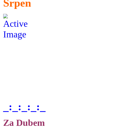
Srpen
_:_:_:_:_
Za Dubem