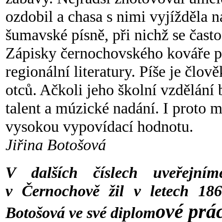
ozdobil a chasa s nimi vyjížděla n
šumavské písně, při nichž se často
Zápisky černochovského kováře p
regionální literatury. Píše je člov
otců. Ačkoli jeho školní vzd
ělání
talent a múzické nadání. I proto 
vysokou vypovídací hodnotu.
Jiřina Botošová
V dalších
číslech uveřejní
v Černochově žil v letech 186
ové prác
Botošová ve své diplom