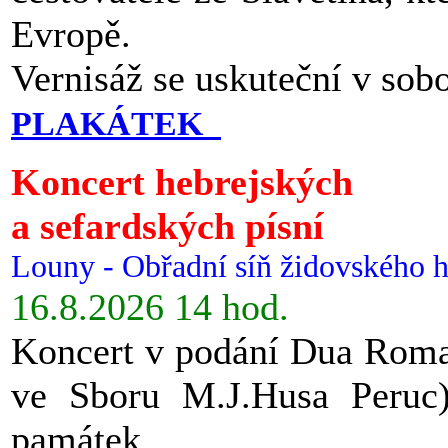
Evropě.
Vernisáž se uskuteční v sob
PLAKÁTEK
Koncert hebrejských
a sefardských písní
Louny - Obřadní síň židovského h
16.8.2026 14 hod.
Koncert v podání Dua Roman
ve Sboru M.J.Husa Peruc
památek.