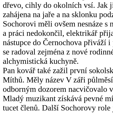
dřevo, cihly do okolních vsí. Jak j
zahájena na jaře a na sklonku po
Sochorovi měli ovšem nesnáze s ně
a práci nedokončil, elektrikář přij
nástupce do Černochova p
řiváží 
se radoval zejména z nové rodinné
alchymistická kuchyně.
Pan kovář také zažil první sokolsk
Míthů. Měly název V záři půlměsí
odborným dozorem nacvičovalo v
Mladý muzikant získává pevné mí
tucet členů. Další Sochorovy role 