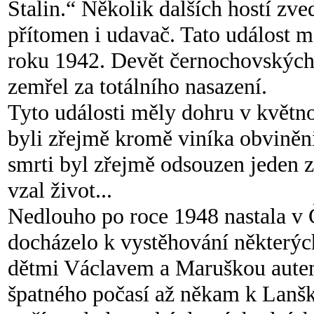
Stalin.“ Několik dalších hostí zved
přítomen i udavač. Tato událost m
roku 1942. Devět černochovskýc
zemřel za totálního nasazení.
Tyto události měly dohru v květn
byli zřejmě kromě viníka obviněni 
smrti byl z
řejmě odsouzen jeden z
vzal život...
Nedlouho po roce 1948 nastala v 
docházelo k vystěhování některý
dětmi Václavem a Maruškou autem
špatného počasí až někam k Lanšk