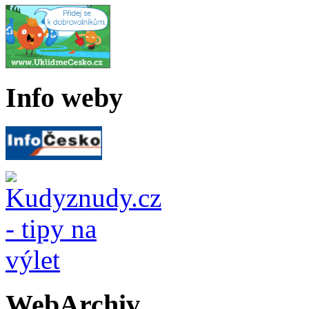
Info weby
WebArchiv