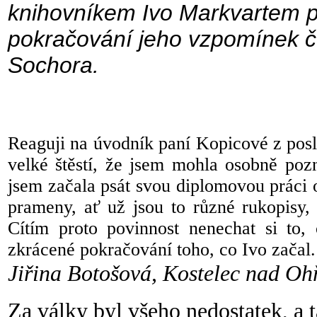
knihovníkem Ivo Markvartem př
pokračování jeho vzpomínek 
Sochora.
Reaguji na úvodník paní Kopicové z posl
velké štěstí, že jsem mohla osobně poz
jsem začala psát svou diplomovou práci
prameny, ať už jsou to různé rukopisy, 
Cítím proto povinnost nenechat si to,
zkrácené pokračování toho, co Ivo zač
al
Jiřina Botošová, Kostelec nad Oh
Za války byl všeho nedostatek, a 