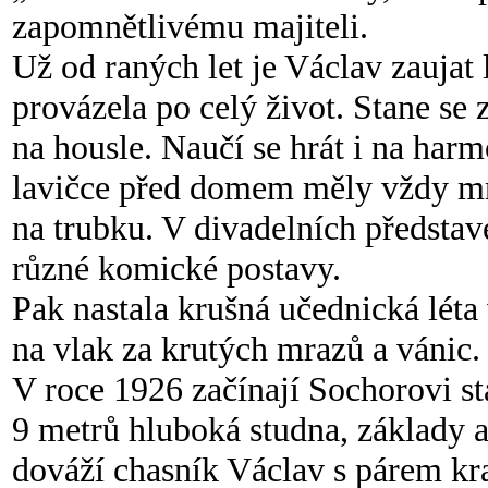
zapomnětlivému majiteli.
Už od raných let je Václav zauja
provázela po celý život. Stane se 
na housle. Naučí se hrát i na har
lavičce před domem měly vždy m
na trubku. V divadelních představe
různé komické postavy.
Pak nastala krušná učednická lét
na vlak za krutých mrazů a vánic.
V roce 1926 začínají Sochorovi s
9 metrů hluboká studna, základy a
dováží chasník Václav s párem kra