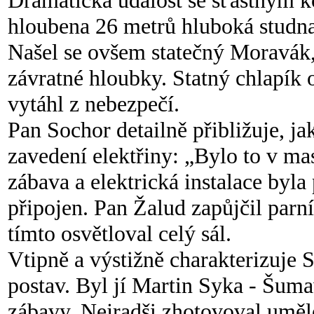
Dramatická událost se šťastným k
hloubena 26 metrů hluboká studna.
Našel se ovšem statečný Moravák, 
závratné hloubky. Statný chlapík 
vytáhl z nebezpeč
í.
Pan Sochor detailně přibližuje, jak
zavedení elektřiny: „Bylo to v m
zábava a elektrická instalace byla
připojen. Pan Žalud zapůjčil parn
tímto osvětloval celý sál.
Vtipně a výstižně charakterizuje
postav. Byl jí Martin Syka - Šuma
zábavy. Nejradši zhotovoval uměl