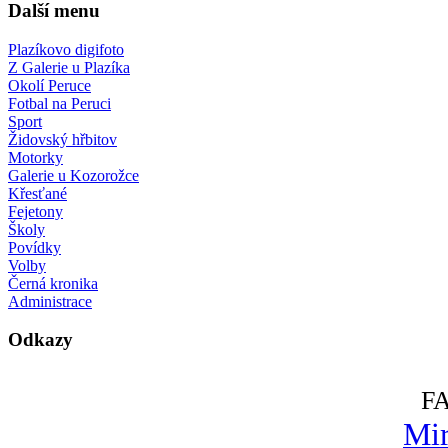
Další menu
Plazíkovo digifoto
Z Galerie u Plazíka
Okolí Peruce
Fotbal na Peruci
Sport
Židovský hřbitov
Motorky
Galerie u Kozorožce
Křesťané
Fejetony
Školy
Povídky
Volby
Černá kronika
Administrace
Odkazy
F
Mir