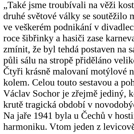
„Také jsme troubívali na věži kost
druhé světové války se soutěžilo 
ve veškerém podnikání v divadlec
roce šibřinky a hasiči zase karne
zmínit, že byl tehdá postaven na sá
půli sálu na stropě přiděláno vel
Čtyři krásně malovaní motýlové ne
kolem. Celou touto sestavou a p
Václav Sochor je zřejmě jediný, 
krutě tragická období v novodobý
Na jaře 1941 byla u Čechů v hosti
harmoniku. Vtom jeden z levicově