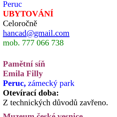
Peruc
UBYTOVÁNÍ
Celoročně
hancad@gmail.com
mob. 777 066 738
Pamětní síň
Emila Filly
Peruc,
zámecký park
Otevírací doba:
Z technických důvodů zavřeno.
Muzeum české vesnice