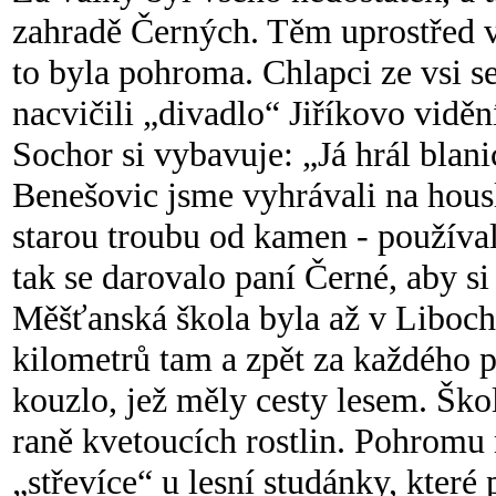
zahradě Černých. Těm uprostřed vá
to byla pohroma. Chlapci ze vsi 
nacvičili „divadlo“ Jiříkovo viděn
Sochor si vybavuje: „Já hrál blan
Benešovic jsme vyhrávali na hous
starou troubu od kamen - používal
tak se darovalo paní Č
erné, aby s
Měšťanská škola byla až v Liboch
kilometrů tam a zpět za každého p
kouzlo, jež m
ěly cesty lesem. Ško
raně kvetoucích rostlin. Pohrom
„střevíce“ u lesní studánky, které