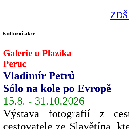
ZDŠ 
Kulturní akce
Galerie u Plazíka
Peruc
Vladimír Petrů
Sólo na kole po Evropě
15.8. - 31.10.2026
Výstava fotografií z ces
cestovatele ze Slavětína, kt