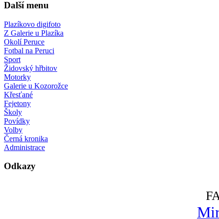
Další menu
Plazíkovo digifoto
Z Galerie u Plazíka
Okolí Peruce
Fotbal na Peruci
Sport
Židovský hřbitov
Motorky
Galerie u Kozorožce
Křesťané
Fejetony
Školy
Povídky
Volby
Černá kronika
Administrace
Odkazy
F
Mir