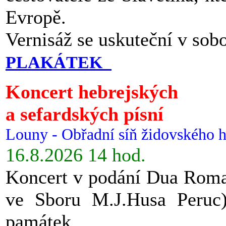
Evropě.
Vernisáž se uskuteční v sob
PLAKÁTEK
Koncert hebrejských
a sefardských písní
Louny - Obřadní síň židovského h
16.8.2026 14 hod.
Koncert v podání Dua Roman
ve Sboru M.J.Husa Peruc
památek.