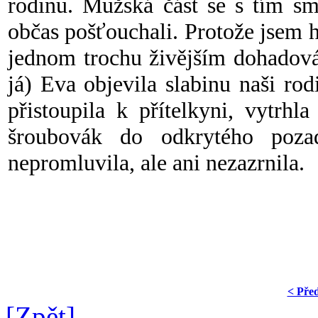
rodinu. Mužská část se s tím sm
občas pošťouchali. Protože jsem h
jednom trochu živějším dohadová
já) Eva objevila slabinu naši ro
přistoupila k přítelkyni, vytrhl
šroubovák do odkrytého pozad
nepromluvila, ale ani nezazrnila.
< Pře
[Zpět]