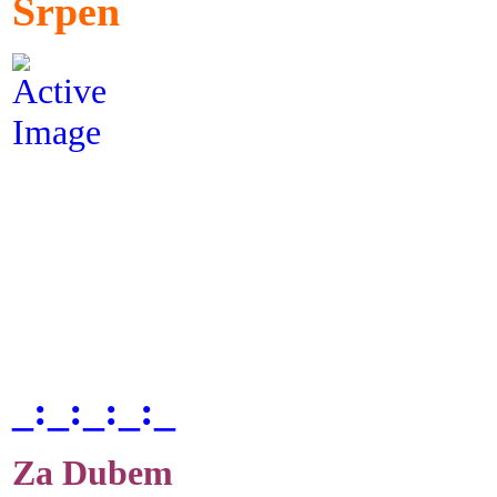
Srpen
_:_:_:_:_
Za Dubem