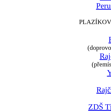
Peru
PLAZÍKOV
(doprovod
Raj
(přemís
Rajč
ZDŠ Tř