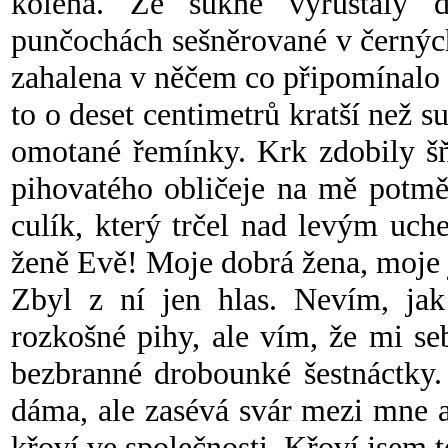
kolena. Ze sukně vyrůstaly 
punčochách sešněrované v černýc
zahalena v něčem co připomínalo 
to o deset centimetrů kratší než s
omotané řemínky. Krk zdobily š
pihovatého obličeje na mě potměš
culík, který trčel nad levým uch
ženě Evě! Moje dobrá žena, moje j
Zbyl z ní jen hlas. Nevím, jak 
rozkošné pihy, ale vím, že mi s
bezbranné drobounké šestnáctky.
dáma, ale zasévá svár mezi mne a
křoví ve společnosti. Křoví jsem t