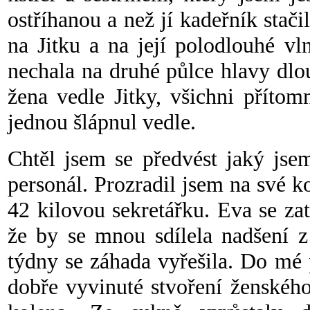
ostříhanou a než jí kadeřník stači
na Jitku a na její polodlouhé vl
nechala na druhé půlce hlavy dlo
žena vedle Jitky, všichni příto
jednou šlápnul vedle.
Cht
ěl jsem se předvést jaký jse
personál. Prozradil jsem na své k
42 kilovou sekretářku. Eva se za
že by se mnou sdílela nadšení z
týdny se záhada vyřešila. Do mé 
dobře vyvinuté stvoření ženskéh