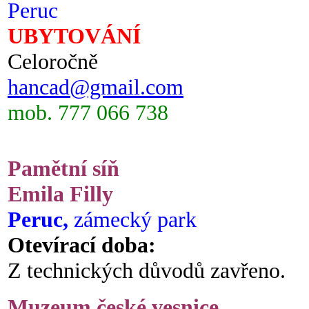
Peruc
UBYTOVÁNÍ
Celoročně
hancad@gmail.com
mob. 777 066 738
Pamětní síň
Emila Filly
Peruc,
zámecký park
Otevírací doba:
Z technických důvodů zavřeno.
Muzeum české vesnice