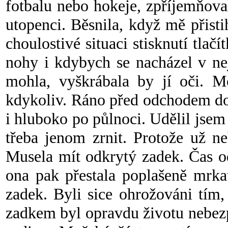
fotbalu nebo hokeje, zpříjemňov
utopenci. Běsnila, když mě přistih
choulostivé situaci stisknutí tla
nohy i kdybych se nacházel v ne
mohla, vyškrábala by jí oči. M
kdykoliv. Ráno před odchodem do 
i hluboko po půlnoci. Udělil jsem
třeba jenom zrnit. Protože už ne
Musela mít odkrytý zadek. Čas od
ona pak přestala poplašeně mrka
zadek. Byli sice ohrožováni tím,
zadkem byl opravdu životu nebezp