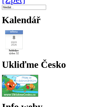
Kalendář
sobota
8
srpen
2026
Soběslav
týden 32
Ukliďme Česko
Info weby