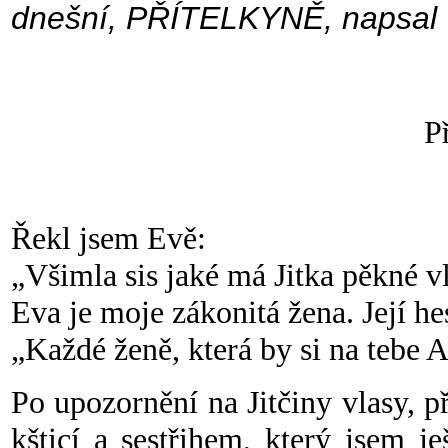
dnešní, PŘÍTELKYNĚ, napsal T
P
Řekl jsem Evě:
„Všimla sis jaké má Jitka p
ěkné v
Eva je moje zákonitá žena. Její hes
„Každé ženě, která by si na tebe 
Po upozorn
ění na Jitčiny vlasy, 
kšticí a sestřihem, který jsem j