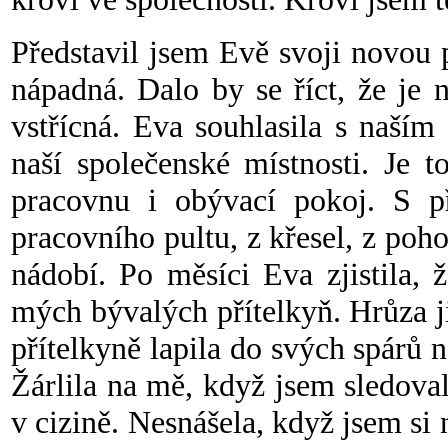
P
ředstavil jsem Evě svoji novou p
nápadná. Dalo by se říct, že je 
vstřícná. Eva souhlasila s naším 
naší společenské místnosti. Je t
pracovnu i obývací pokoj. S p
pracovního pultu, z křesel, z poh
nádobí. Po měsíci Eva zjistila, 
mých bývalých přítelkyň. Hrůza ji 
přítelkyně lapila do svých spárů n
Žárlila na mě, když jsem sledoval
v cizině. Nesnášela, když jsem si 